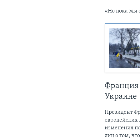
«Но пока мы е
Франция 
Украине
Президент Фр
европейских 
изменения п
лиц о том, чт