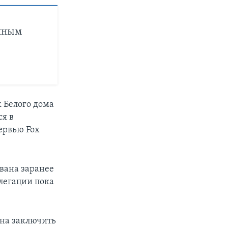
онным
 Белого дома
я в
ервью Fox
ована заранее
елегации пока
на заключить