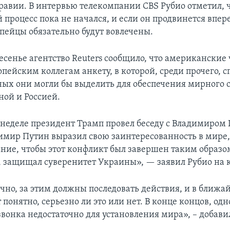
равии. В интервью телекомпании CBS Рубио отметил, 
 процесс пока не начался, и если он продвинется впер
опейцы обязательно будут вовлечены.
ресенье агентство Reuters сообщило, что американски
опейским коллегам анкету, в которой, среди прочего, 
ных они могли бы выделить для обеспечения мирного 
ой и Россией.
неделе президент Трамп провел беседу с Владимиром
имир Путин выразил свою заинтересованность в мире,
ние, чтобы этот конфликт был завершен таким образо
 защищал суверенитет Украины», — заявил Рубио на 
ечно, за этим должны последовать действия, и в ближ
 понятно, серьезно ли это или нет. В конце концов, одн
вонка недостаточно для установления мира», – добави