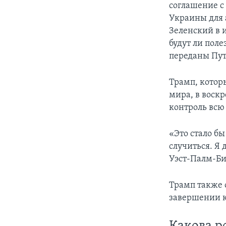
соглашение с
Украины для
Зеленский в 
будут ли пол
переданы Пут
Трамп, котор
мира, в воскр
контроль всю
«Это стало бы
случиться. Я
Уэст-Палм-Би
Трамп также о
завершении 