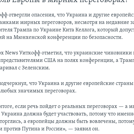
оль Европы в мирных переговорах?
офф отвергли опасения, что Украина и другие европей
рамками мирных переговоров, несмотря на недавние з
ителя Трампа по Украине Кита Келлога, который допу
ий на Мюнхенской конференции по безопасности.
ox News Уиткофф отметил, что украинские чиновники 
представителями США на полях конференции, а Трам
варивал с Зеленским.
подчеркнул, что Украина и другие европейские страны
в любых значимых переговорах.
итоге, если речь пойдет о реальных переговорах — а м
 Украина должна будет участвовать, потому что именн
торглись, а европейцы должны быть вовлечены, потому
и против Путина и России», — заявил он.