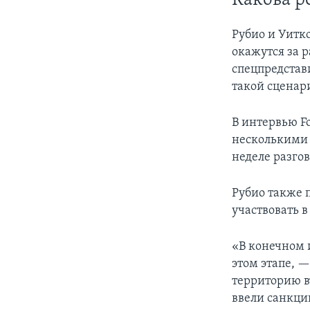
Какова р
Рубио и Уитк
окажутся за 
спецпредстав
такой сценар
В интервью F
несколькими 
неделе разго
Рубио также 
участвовать 
«В конечном 
этом этапе, —
территорию в
ввели санкци