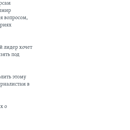
урсам
димир
я вопросом,
ориях
й лидер хочет
зять под
олить этому
урналистам в
х о