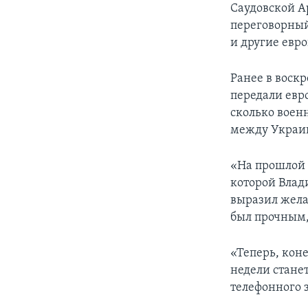
Саудовской А
переговорный
и другие евр
Ранее в воск
передали евр
сколько воен
между Украин
«На прошлой 
которой Влад
выразил жела
был прочным,
«Теперь, кон
недели станет
телефонного з