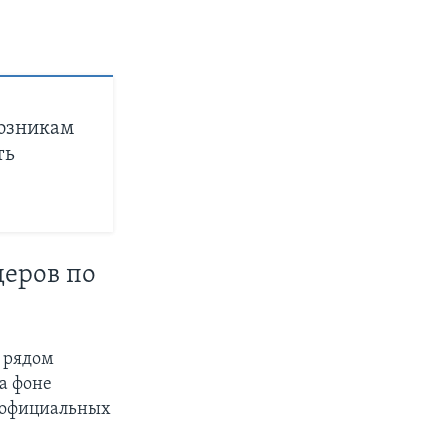
юзникам
ть
деров по
 рядом
а фоне
 официальных