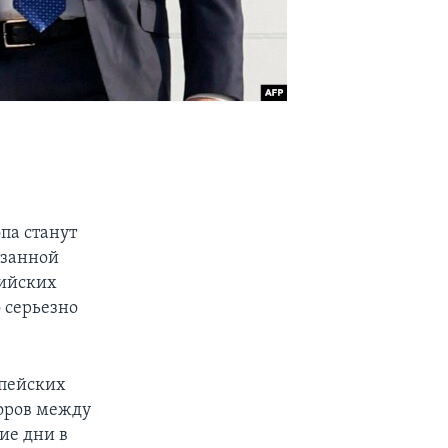
па станут
язанной
сийских
о серьезно
опейских
воров между
ие дни в