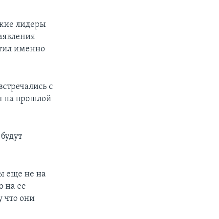
ские лидеры
аявления
стил именно
встречались с
п на прошлой
 будут
ы еще не на
о на ее
 что они