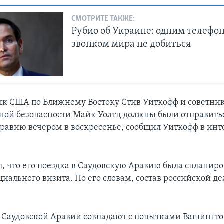
СМОТРИТЕ ТАКЖЕ:
Рубио об Украине: одним телеф
звонком мира не добиться
к США по Ближнему Востоку Стив Уиткофф и советник
ной безопасности Майк Уолтц должны были отправитьс
равию вечером в воскресенье, сообщил Уиткофф в инт
л, что его поездка в Саудовскую Аравию была спланир
иального визита. По его словам, состав российской д
.
 Саудовской Аравии совпадают с попытками Вашингто