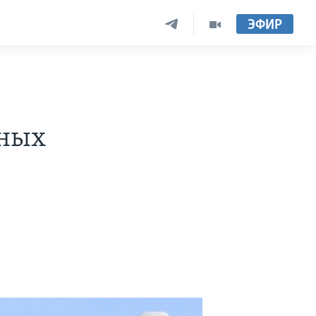
ЭФИР
рных