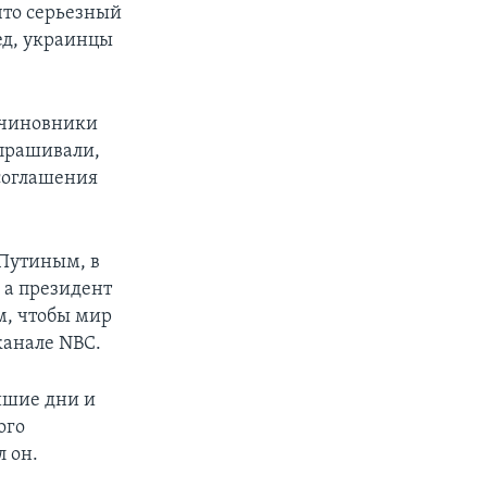
что серьезный
ед, украинцы
е чиновники
спрашивали,
соглашения
 Путиным, в
 а президент
м, чтобы мир
канале NBC.
айшие дни и
ого
л он.