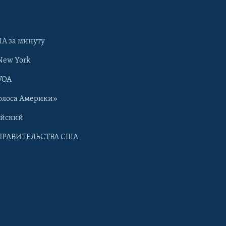
А за минуту
New York
VOA
олоса Америки»
ийский
ПРАВИТЕЛЬСТВА США