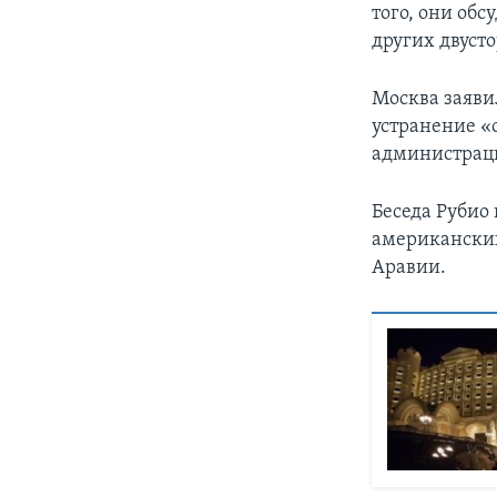
того, они об
других двуст
Москва заявил
устранение «
администрац
Беседа Рубио
американских
Аравии.