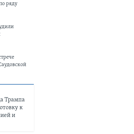
по ряду
судили
й
стрече
Саудовской
да Трампа
отовку к
ией и