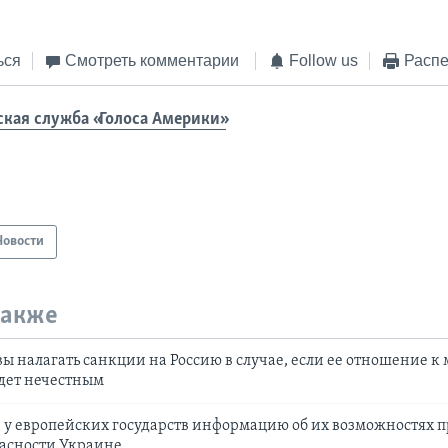
ься
Смотреть комментарии
Follow us
Распе
ская служба «Голоса Америки»
Новости
также
вы налагать санкции на Россию в случае, если ее отношение 
дет нечестным
у европейских государств информацию об их возможностях п
пасности Украине