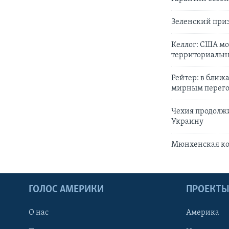
Зеленский при
Келлог: США мо
территориальн
Рейтер: в ближ
мирным перего
Чехия продолжи
Украину
Мюнхенская ко
ГОЛОС АМЕРИКИ
ПРОЕКТ
О нас
Америка