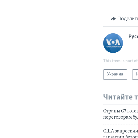
Поделит
Рус
This item is part of
Украина
Читайте 
Страны G7 гото
переговорам бу
США запросили 
гарантии безо