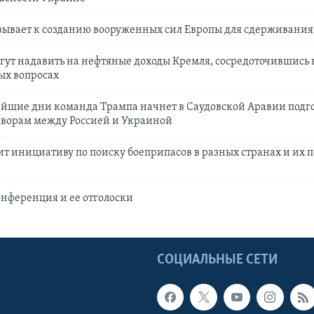
зывает к созданию вооруженных сил Европы для сдерживания
гут надавить на нефтяные доходы Кремля, сосредоточившись 
ых вопросах
айшие дни команда Трампа начнет в Саудовской Аравии подго
ворам между Россией и Украиной
т инициативу по поиску боеприпасов в разных странах и их п
нференция и ее отголоски
Ы
СОЦИАЛЬНЫЕ СЕТИ