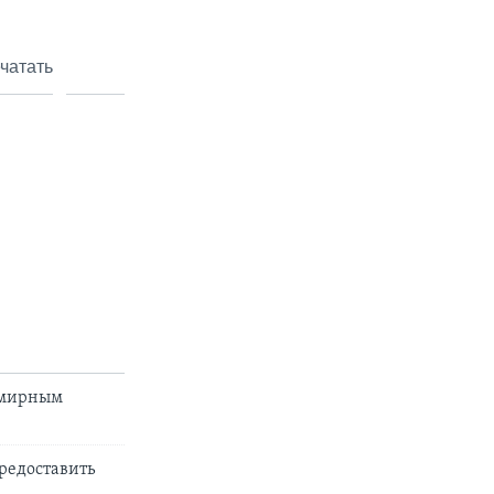
чатать
к мирным
редоставить