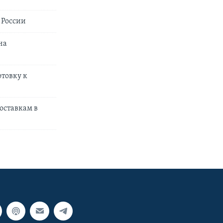
 России
на
товку к
оставкам в