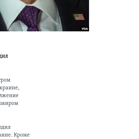
дил
тром
краине,
олжение
димиром
рдил
аине. Кроме