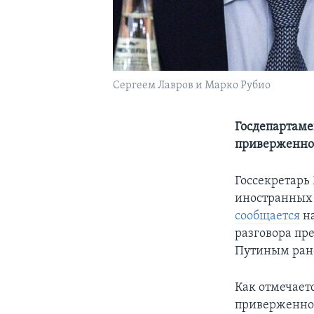
Сергеем Лавров и Марко Рубио
Госдепартаме
приверженнос
Госсекретарь
иностранных 
сообщается
на
разговора пр
Путиным ране
Как отмечает
приверженнос