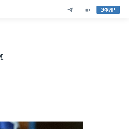
ЭФИР
м