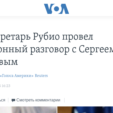
кретарь Рубио провел
онный разговор с Сергее
овым
 «Голоса Америки»
Reuters
 16:23
ься
Смотреть комментарии