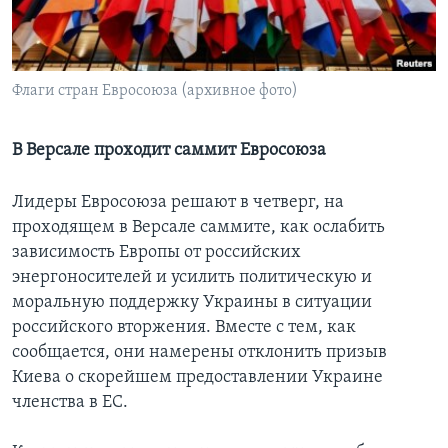
Learning English
СОЦИАЛЬНЫЕ СЕТИ
Флаги стран Евросоюза (архивное фото)
В Версале проходит саммит Евросоюза
Языки
Лидеры Евросоюза решают в четверг, на
проходящем в Версале саммите, как ослабить
зависимость Европы от российских
энергоносителей и усилить политическую и
моральную поддержку Украины в ситуации
российского вторжения. Вместе с тем, как
сообщается, они намерены отклонить призыв
Киева о скорейшем предоставлении Украине
членства в ЕС.