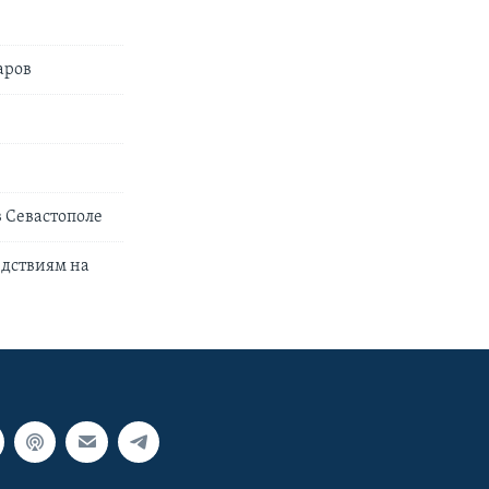
аров
 Севастополе
едствиям на