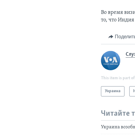
Во время виз
то, что Инди
Поделит
Слу
This item is part of
Украина
Читайте 
Украина возобн