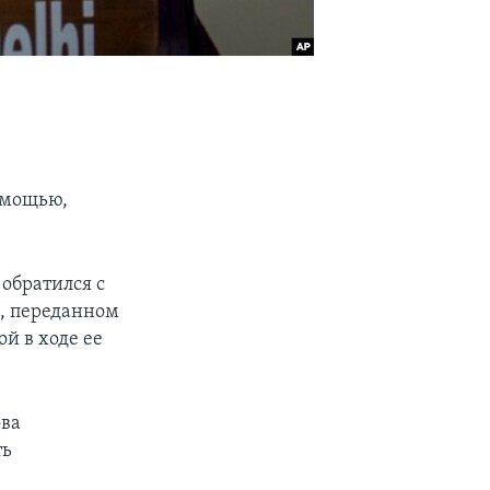
омощью,
обратился с
, переданном
й в ходе ее
ова
ть