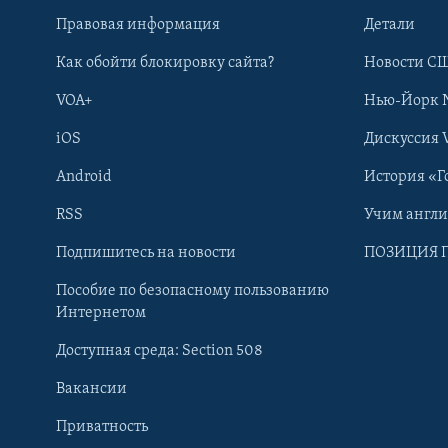
Правовая информация
Детали
Как обойти блокировку сайта?
Новости СШ
VOA+
Нью-Йорк 
iOS
Дискуссия 
Android
История «Г
RSS
Учим англ
Learning English
Подпишитесь на новости
ПОЗИЦИЯ 
Пособие по безопасному пользованию
СОЦИАЛЬНЫЕ СЕТИ
Интернетом
Доступная среда: Section 508
Вакансии
Приватность
Языки