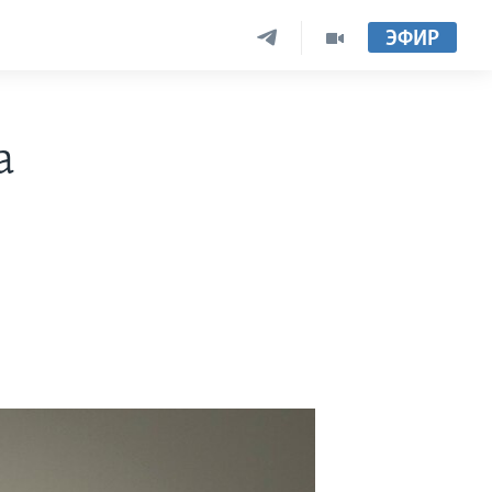
ЭФИР
а