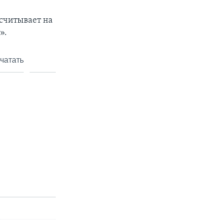
ссчитывает на
».
чатать