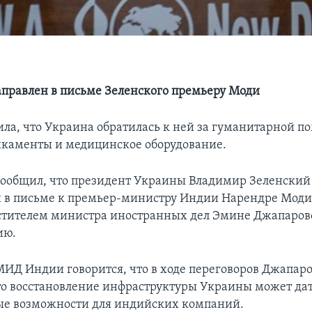
аправлен в письме Зеленского премьеру Моди
ла, что Украина обратилась к ней за гуманитарной п
каменты и медицинское оборудование.
общил, что президент Украины Владимир Зеленский 
й в письме к премьер-министру Индии Нарендре Моди
тителем министра иностранных дел Эмине Джапарово
ию.
МИД Индии говорится, что в ходе переговоров Джапар
то восстановление инфраструктуры Украины может да
ые возможности для индийских компаний.