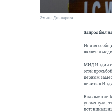
Эмине Джапарова
Запрос был н
Индия сообщи
включая меди
МИД Индии со
этой просьбо
первым замес
визита в Инд
В заявлении 
упомянула, ч
потенциальн