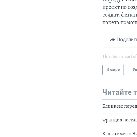
проект по со
солдат, фина
пакета помо
Поделит
This item is part of
В мире
У
Читайте 
Блинкен: перед
Франция постав
Как саммит в 