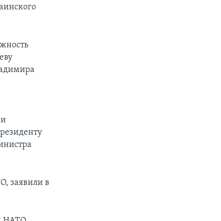
раинского
ожность
еву
ладимира
 и
резиденту
министра
, заявили в
и НАТО