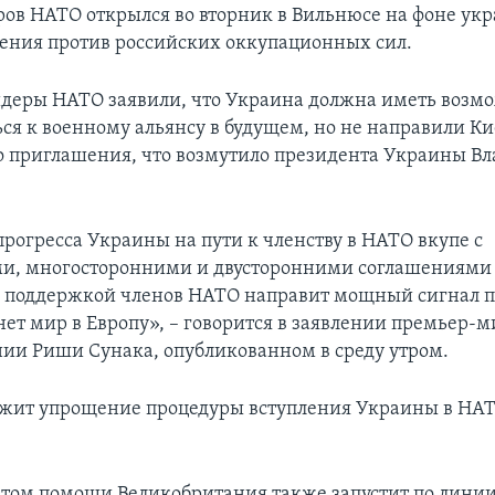
ов НАТО открылся во вторник в Вильнюсе на фоне ук
ения против российских оккупационных сил.
идеры НАТО заявили, что Украина должна иметь возм
ся к военному альянсу в будущем, но не направили Ки
 приглашения, что возмутило президента Украины В
рогресса Украины на пути к членству в НАТО вкупе с
и, многосторонними и двусторонними соглашениями
 поддержкой членов НАТО направит мощный сигнал п
нет мир в Европу», – говорится в заявлении премьер-
ии Риши Сунака, опубликованном в среду утром.
жит упрощение процедуры вступления Украины в НАТО
етом помощи Великобритания также запустит по лини