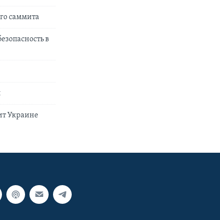
го саммита
безопасность в
ы
ит Украине