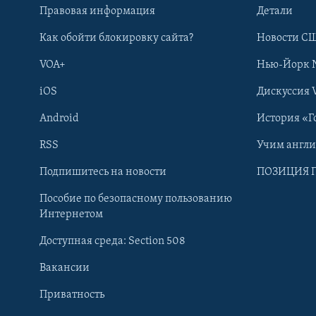
Правовая информация
Детали
Как обойти блокировку сайта?
Новости СШ
VOA+
Нью-Йорк 
iOS
Дискуссия 
Android
История «Г
RSS
Учим англ
Learning English
Подпишитесь на новости
ПОЗИЦИЯ 
Пособие по безопасному пользованию
СОЦИАЛЬНЫЕ СЕТИ
Интернетом
Доступная среда: Section 508
Вакансии
Приватность
Языки