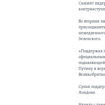
Саммит лидер
контрнаступл
Во вторник л
присоединить
немедленного
Зеленского.
«Поддержка п
официальным
подавляющей
Путину и вер
Великобритан
Сунак поддер
Лондоне.
Наряду с пак