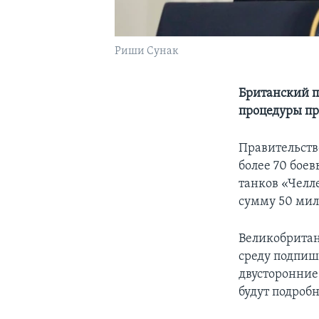
Риши Сунак
Британский 
процедуры п
Правительств
более 70 бое
танков «Челл
сумму 50 мил
Великобритан
среду подпиш
двусторонние
будут подроб