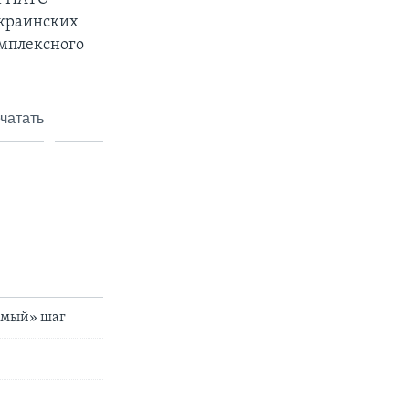
украинских
омплексного
чатать
имый» шаг