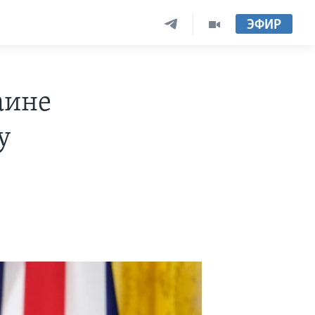
ЭФИР
аине
у