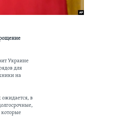
прощение
авит Украине
рядов для
ехники на
 ожидается, в
олгосрочные,
, которые