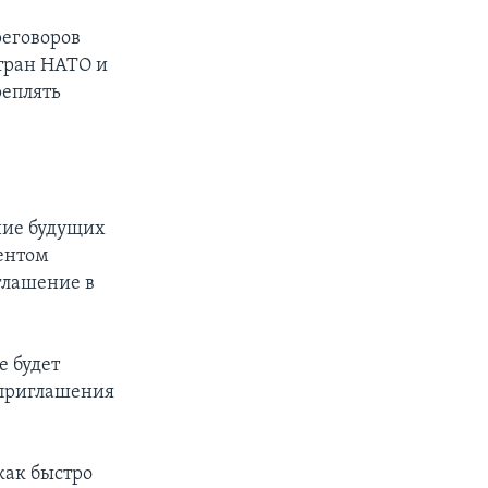
реговоров
тран НАТО и
реплять
ние будущих
ентом
глашение в
е будет
 приглашения
как быстро