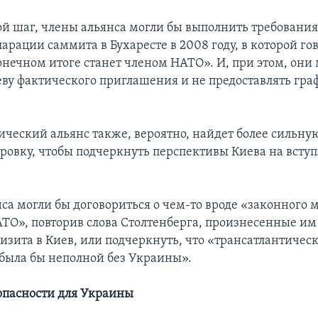
ой шаг, члены альянса могли бы выполнить требовани
арации саммита в Бухаресте в 2008 году, в которой го
онечном итоге станет членом НАТО». И, при этом, они 
еву фактического приглашения и не предоставлять гра
ический альянс также, вероятно, найдет более сильную
ировку, чтобы подчеркнуть перспективы Киева на вступ
са могли бы договориться о чем-то вроде «законного 
ТО», повторив слова Столтенберга, произнесенные им 
изита в Киев, или подчеркнуть, что «трансатлантичес
 была бы неполной без Украины».
опасности для Украины