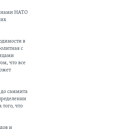
ланами НАТО
 их
одимости в
олитная с
ницами
ом, что все
может
ь до саммита
определении
 того, что
дов и