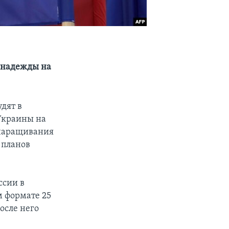
 надежды на
дят в
 Украины на
 наращивания
 планов
ссии в
м формате 25
осле него