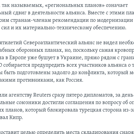
 так называемых, «региональных планов» означает
ный сдвиг в деятельности альянса. Вместе с этими п
воим странам-членам рекомендации по модернизации
сил и их материально-техническому обеспечению.
сятилетий Североатлантический альянс не видел необх
бных оборонных планах, но, поскольку самая кровопр
йна в Европе уже бушует в Украине, прямо рядом с гра
 собирается предупредить всех участников альянса о т
 быть подготовлены задолго до конфликта, который 
такими противниками, как Россия.
ли агентству Reuters сразу пятеро дипломатов, за ден
альные союзники достигли соглашения по вопросу об 
х планов, который блокировала турецкая сторона из-за
вал Кипр.
оставит целью определить места складирования снаря