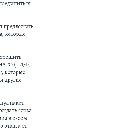
исоединиться
ет предложить
в, которые
азрешить
 НАТО (ПДЧ),
и, которые
и другие
нул пакет
рждать слова
ил в своем
о отказа от