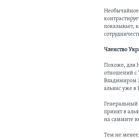
Необычайное 
контрастируе
показывает, 
сотрудничест
Членство Ук
Похоже, для 
отношений с 
Владимиром З
альянс уже в
Генеральный 
принят в аль
на саммите в
Тем не менее