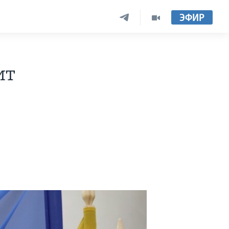
ЭФИР
ит