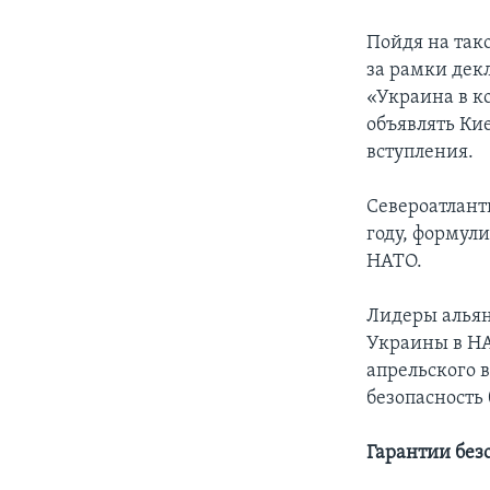
Пойдя на так
за рамки декл
«Украина в к
объявлять Ки
вступления.
Североатлант
году, формул
НАТО.
Лидеры альян
Украины в НА
апрельского в
безопасность
Гарантии без