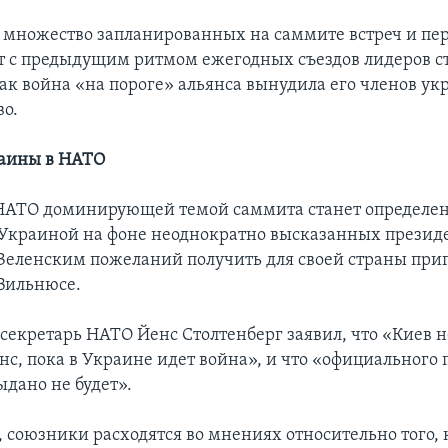
множество запланированных на саммите встреч и пе
т с предыдущим ритмом ежегодных съездов лидеров с
как война «на пороге» альянса вынудила его членов ук
во.
раины в НАТО
НАТО доминирующей темой саммита станет определе
Украиной на фоне неоднократно высказанных презид
еленским пожеланий получить для своей страны при
 Вильнюсе.
секретарь НАТО Йенс Столтенберг заявил, что «Киев н
янс, пока в Украине идет война», и что «официального
ыдано не будет».
, союзники расходятся во мнениях относительно того, 