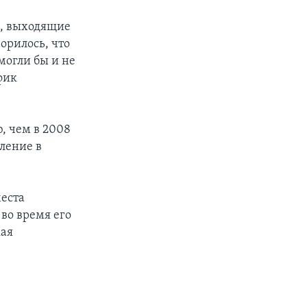
я, выходящие
ворилось, что
могли бы и не
фик
, чем в 2008
ление в
места
во время его
кая