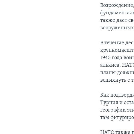
Возрождение,
фундаменталь
также дает с
вооруженных 
В течение де
крупномасшта
1945 года во
альянса, НАТО
планы должны
вспыхнуть с 
Как подтверди
Турция и ост
географии эти
там фигуриро
НАТО также п