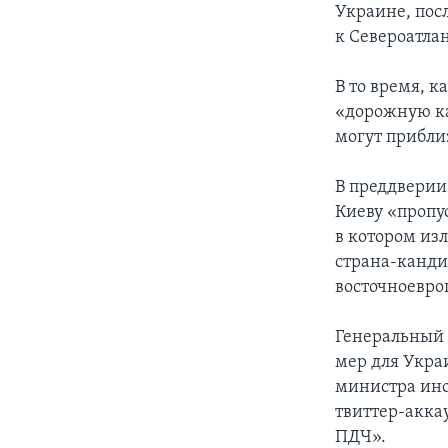
Украине, пос
к Североатла
В то время, к
«дорожную ка
могут приблиз
В преддверии
Киеву «пропу
в котором из
страна-канди
восточноевро
Генеральный 
мер для Укра
министра ино
твиттер-акка
ПДЧ».