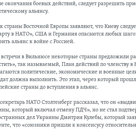
ле окончания боевых действий, следует разрешить пр
нтическому альянсу.
ак страны Восточной Европы заявляют, что Киеву следу
рту в НАТО», США и Германия опасаются любых шаго
ить альянс к войне с Россией.
 встречи в Вильнюсе некоторые страны предложили р
стить», так называемый, План действий по членству в
лагаются политические, экономические и военные цел
дат должна выполнить. Это этап, через который прошл
пейские страны до вступления в альянс.
секретарь НАТО Столтенберг рассказал, что он «выдви
ины, который включал отмену ПДЧ», но не стал подтве
странных дел Украины Дмитрия Кулебы, который заяв
унте, что «союзники пришли к консенсусу относительн