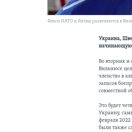
Флаги НАТО и Литвы развеваются в Виль
Украина, Шве
начинающуюся
Во вторник и 
Вильнюсе цел
членство в а
запасов боеп
совместной о
Это будет че
Украину, сам
февраля 2022 
были также с