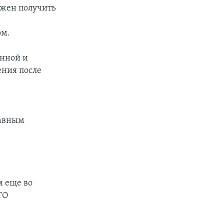
лжен получить
ом.
енной и
ения после
равным
м еще во
ТО