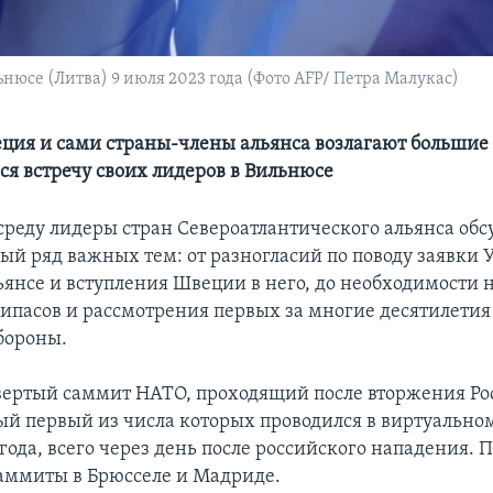
нюсе (Литва) 9 июля 2023 года (Фото AFP/ Петра Малукас)
ция и сами страны-члены альянса возлагают большие
 встречу своих лидеров в Вильнюсе
среду лидеры стран Североатлантического альянса обсу
ый ряд важных тем: от разногласий по поводу заявки
льянсе и вступления Швеции в него, до необходимости
рипасов и рассмотрения первых за многие десятилетия
бороны.
твертый саммит НАТО, проходящий после вторжения Ро
ый первый из числа которых проводился в виртуально
года, всего через день после российского нападения. П
аммиты в Брюсселе и Мадриде.