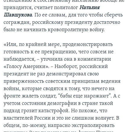
отношению к собственному населению вообще не
приходится, считает политолог
Наталия
Шавшукова
. По ее словам, для того чтобы сберечь
сограждан, российскому президенту достаточно
было не начинать кровопролитную войну.
«Или, по крайней мере, продемонстрировать
готовность к ее прекращению, чего совсем не
наблюдается, – уточнила она в комментарии
«Голосу Америки». – Наоборот, российский
президент не раз демонстрировал свою
приверженность советским принципам ведения
войны, которые сводятся к тому, что нечего на
фронте жалеть солдат, “бабы еще нарожают”. А с
учетом состояния демографии в стране такой
подход грозит катастрофой. Но похоже, что
властителей России и это не слишком волнует. В
общем, по-моему, напрасно экстраполировать