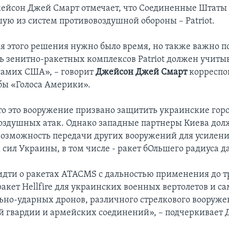
ейсон Джей Смарт отмечает, что Соединенные Штаты
ую из систем противовоздушной обороны – Patriot.
я этого решения нужно было время, но также важно п
ь зенитно-ракетных комплексов Patriot должен учиты
самих США», – говорит
Джейсон Джей Смарт
корреспо
бы «Голоса Америки».
что это вооружение призвано защитить украинские горо
оздушных атак. Однако западные партнеры Киева до
возможность передачи других вооружений для усилен
сил Украины, в том числе - ракет бОльшего радиуса д
идти о ракетах ATACMS с дальностью применения до т
акет Hellfire для украинских военных вертолетов и са
ьно-ударных дронов, различного стрелкового вооруже
 гвардии и армейских соединений», – подчеркивает