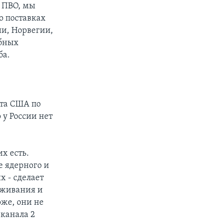
 ПВО, мы
 о поставках
ии, Норвегии,
обных
ба.
нта США по
 у России нет
их есть.
е ядерного и
х - сделает
оживания и
оже, они не
еканала 2