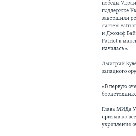
победы Украи
поддержке Ук
завершили р
систем Patri
и Джозеф Бай
Patriot в мак
началась».
Дмитрий Куле
западного ор
«В первую оче
бронетехнике
Глава МИДа У
призыв ко вс
укрепление 