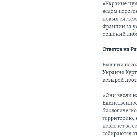
«Украине нуж
ведем перегов
новых систем
Франции за у
решений либо 
Ответов на Pa
Бывший посол
Украине Курт 
козырей проти
«Они ввели на
Единственное
биологическог
территорию, 
повлечет за с
собираются эт