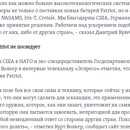
но как можно больше высокотехнологических систем
оры не только о поставках новых батарей Patriot, но и
 NASAMS, Iris-T, Crotale. Мы благодарны США, Герман
же принятые решения. Работаем над ускорением под
от них, либо от других стран», – сказал Дмитрий Куле
triot не последует
 США в НАТО и экс-спецпредставитель Госдепартаме
Волкер в интервью телеканалу «Эспресо» отметил, что
в Patriot.
 поле боя все свои силы и технику, которые сейчас у н
, что они могут сделать для эскалации, это применени
о оружия, которое, как они знают, уничтожит их сами
которую они пытаются завоевать, непригодной для пр
обой немедленный ответ со стороны других стран. Пох
ого делать», – отметил Курт Волкер, сообщает сайт тел