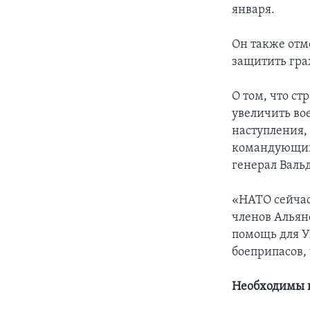
января.
Он также отм
защитить гра
О том, что с
увеличить во
наступления,
командующий
генерал Валь
«НАТО сейчас
членов Альян
помощь для У
боеприпасов, 
Необходимы не