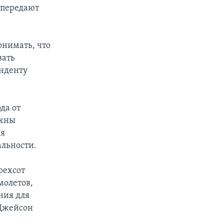
 передают
онимать, что
вать
нденту
да от
лжны
ия
альности.
рехсот
молетов,
ния для
 Джейсон