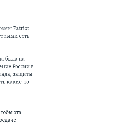
емы Patriot
торыми есть
да была на
ение России в
апада, защиты
ать какие-то
тобы эта
ередаче