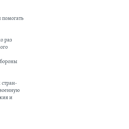
ы помогать
о раз
ого
обороны
 стран-
 военную
жия и