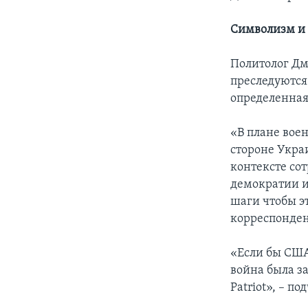
Символизм и
Политолог Дм
преследуются
определенная
«В плане вое
стороне Укра
контексте сот
демократии и 
шаги чтобы эт
корреспонден
«Если бы США
война была з
Patriot», – п