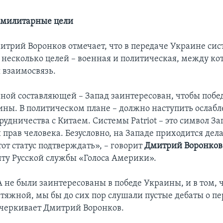
 милитарные цели
итрий Воронков отмечает, что в передаче Украине сист
 несколько целей – военная и политическая, между ко
 взаимосвязь.
нной составляющей – Запад заинтересован, чтобы побе
ины. В политическом плане – должно наступить ослабл
рудничества с Китаем. Системы Patriot – это символ З
прав человека. Безусловно, на Западе приходится дел
от статус подтверждать», – говорит
Дмитрий Воронков
ту Русской службы «Голоса Америки».
 не были заинтересованы в победе Украины, и в том, ч
атяжной, мы бы до сих пор слушали пустые дебаты о п
одчеркивает Дмитрий Воронков.