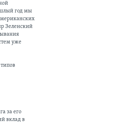
ной
ошлый год мы
американских
ир Зеленский
тывания
истем уже
 типов
а за его
й вклад в