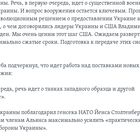
ны. Речь, в первую очередь, идет о существенной воен
раины. И вопрос вооружения остается ключевым. Пр
еволюционным решением о предоставлении Украине 
ot, о чем договорились лидеры Украины и США Владим
ден. Мы очень ценим этот шаг США. Ожидаем развер
симально сжатые сроки. Подготовка к передаче этих с
ба подчеркнул, что идет работа над поставками новых
ужия:
редь, речь идет о танках западного образца и другой
».
краины поблагодарил генсека НАТО Йенса Столтенберг
ем членам Альянса максимально усилить «практически
обороны Украины».