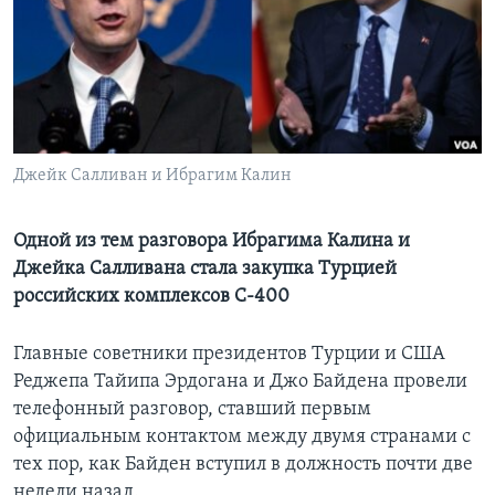
Learning English
СОЦИАЛЬНЫЕ СЕТИ
Джейк Салливан и Ибрагим Калин
Языки
Одной из тем разговора Ибрагима Калина и
Джейка Салливана стала закупка Турцией
российских комплексов С-400
Главные советники президентов Турции и США
Реджепа Тайипа Эрдогана и Джо Байдена провели
телефонный разговор, ставший первым
официальным контактом между двумя странами с
тех пор, как Байден вступил в должность почти две
недели назад.