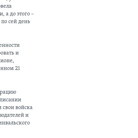
овела
 а до этого –
 по сей день
венности
ровать и
гионе,
енном 21
ерацию
дписании
и свои войска
людателей и
инвальского