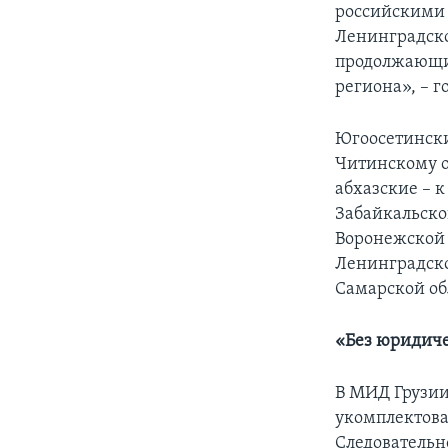
российскими
Ленинградско
продолжающий
региона», – г
Югоосетински
Читинскому о
абхазские – 
Забайкальско
Воронежской 
Ленинградско
Самарской об
«Без юридиче
В МИД Грузии
укомплектова
Следовательн