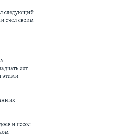
ал следующий
и счел своим
ла
адцать лет
и этими
ванных
оев и посол
йном