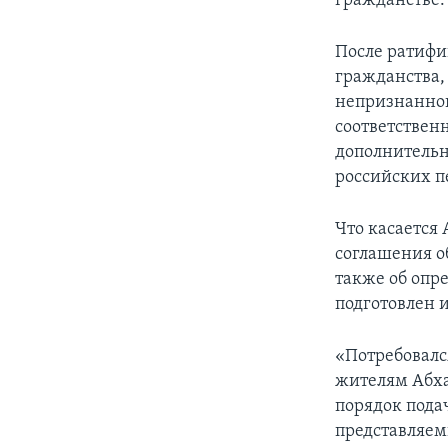
гражданстве.
После ратифи
гражданства,
непризнанной
соответствен
дополнитель
российских п
Что касается 
соглашения о
также об опр
подготовлен и
«Потребовалс
жителям Абха
порядок пода
представляем