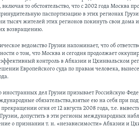
, включая то обстоятельство, что с 2002 года Москва пр
ринудительную паспортизацию в этих регионах Грузии,
ни тысяч жителей этих регионов покинуть свои дома и
 их возвращению.
ческое ведомство Грузии напоминает, что об ответст
тности о том, что Москва и сегодня продолжает оккупи
 эффективный контроль в Абхазии и Цхинвальском ре
решении Европейского суда по правам человека, вынес
ода.
 иностранных дел Грузии призывает Российскую Фед
ждународные обязательства,взятые ею на себя при по
прекращении огня от 12 августа 2008 года, т.е. вывест
 Грузии, допустить в эти регионы международных наб
ение о признании т. н. «независимости» Абхазии и Цх