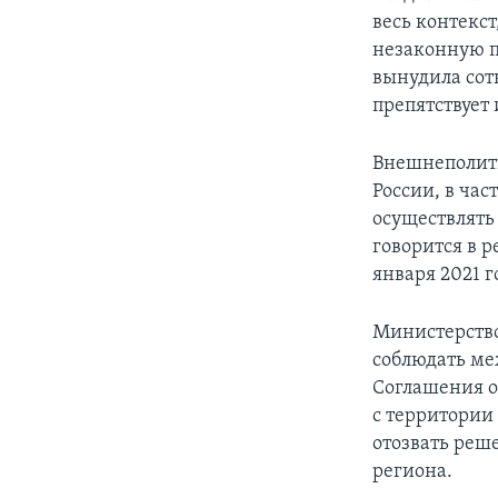
весь контекст
незаконную п
вынудила сот
препятствует
Внешнеполити
России, в час
осуществлять
говорится в 
января 2021 г
Министерство
соблюдать ме
Соглашения о 
с территории
отозвать реш
региона.