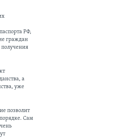
их
аспорта РФ,
ние граждан
 получения
кт
анства, а
ства, уже
ие позволит
порядке. Сам
ечень
ут