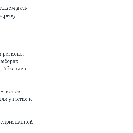
зывом дать
одрыву
м регионе,
выборах
в Абхазии с
регионов
яли участие и
 непризнанной