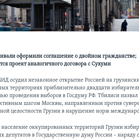
нвали оформили соглашение о двойном гражданстве;
тся проект аналогичного договора с Сухуми
ИД осудил незаконное открытие Россией на грузинск
ых территориях приблизительно двадцати избирате
лью проведения выборов в Госдуму РФ. Тбилиси назвал 
ктивным шагом Москвы, направленным против сувере
ной целостности Грузии в нарушение норм междунаро
то население оккупированных территорий Грузии изби
 депутатов в Государственную думу России – наряду 