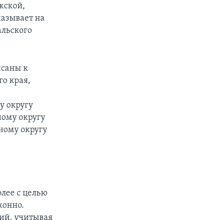
жской,
казывает на
льского
исаны к
о края,
у округу
ному округу
ному округу
лее с целью
конно.
вий, учитывая