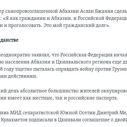
ер самопровозглашенной Абхазии Аслан Бжания сдел
 «Я как гражданин и Абхазии. и Российской Федераци
и и проголосовать. Это мой гражданский долг».
жданстве
еоднократно заявлял, что Российская Федерация нача
ю населения Абхазии и Цхинвальского региона еще дв
08 году тщетно пыталась оправдать войну против Грузи
ми действиями.
ий день абсолютное большинство жителей оккупиро
зии имеет как местные, так и российские паспорта.
глава МИД сепаратистской Южной Осетии Дмитрий Мед
 Кулахметов подписали в Цхинвали соглашение о дво