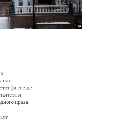
их
льных
этот факт еще
нитета и
дного права.
рает
с