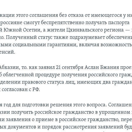
кации этого соглашения без отказа от имеющегося у н
 россияне смогут беспрепятственно получать паспорта
 Южной Осетии, а жители Цхинвальского региона — п
но. Полученный статус также подразумевает обеспече
ными социальными гарантиями, включая возможность
енсий.
Абхазии, то. как заявил 21 сентября Аслан Бжания прое
б облегченной процедуре получения российского гражд
еделении правового статуса лиц, имеющих два граждан
 согласован с РФ.
я год для подготовки решения этого вопроса. Соглашен
зии получить российское гражданство в упрощенном 
чи заявления о приеме в российское гражданство, пер
ых документов и порядок рассмотрения заявлений буд