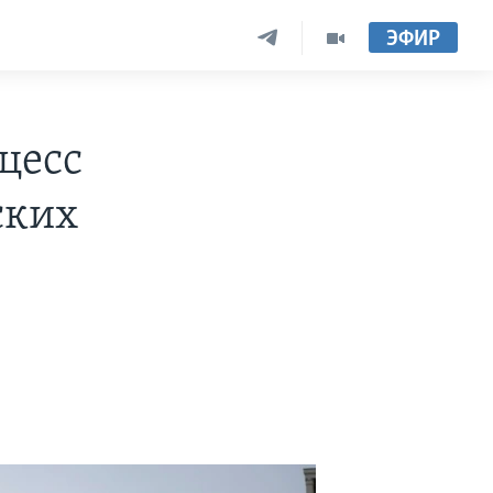
ЭФИР
цесс
ских