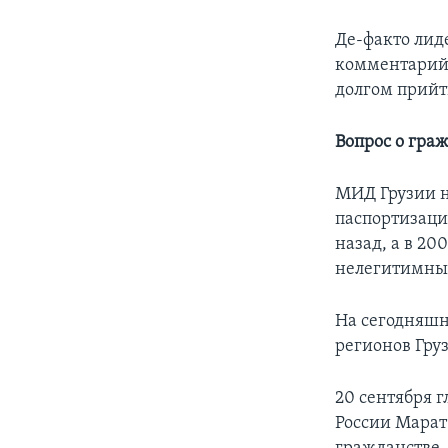
Де-факто лид
комментарий:
долгом прийт
Вопрос о гра
МИД Грузии н
паспортизаци
назад, а в 20
нелегитимны
На сегодняшн
регионов Гру
20 сентября 
России Марат