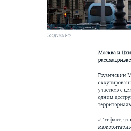
Госдума РФ
Москва и Цхи
рассматривае
Грузинский М
оккупированн
участков с це
одним дестру
территориаль
«Тот факт, ч
мажоритарных