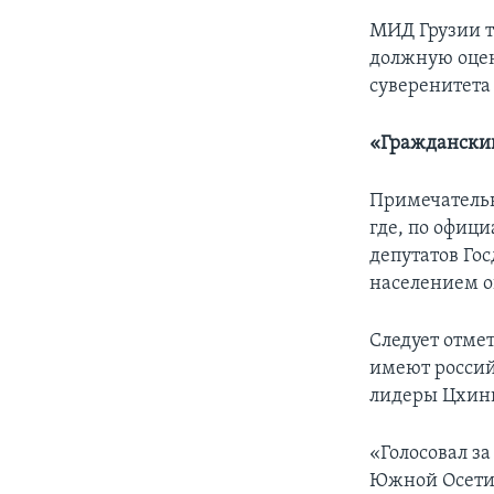
МИД Грузии т
должную оцен
суверенитета
«Гражданский
Примечательн
где, по офиц
депутатов Го
населением ок
Следует отме
имеют россий
лидеры Цхинв
«Голосовал з
Южной Осети