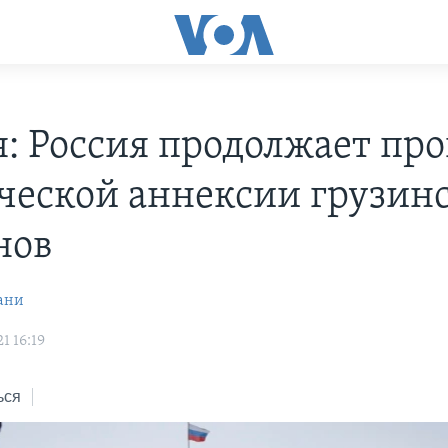
я: Россия продолжает про
ческой аннексии грузин
нов
ани
1 16:19
ься