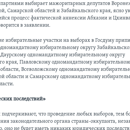
 партиями выбирает мажоритарных депутатов Вороне
й, Самарской областей и Забайкальского края, ясно у
ся процесс фактической аннексии Абхазии и Цхинва
оворится в заявлении.
е избирательные участки на выборах в Госдуму прип
дномандатному избирательному округу Забайкальског
к Даурскому одномандатному избирательному округу
го края, Павловскому одномандатному избирательном
области, Всеволожскому одномандатному избиратель
й области и Самарскому одномандатному избиратель
ласти.
ских последствий»
 подчеркивают, что проведение любых выборов, тем бо
ния законодательного органа страны-оккупанта, неза
о, оно не будет иметь никаких юридических последст