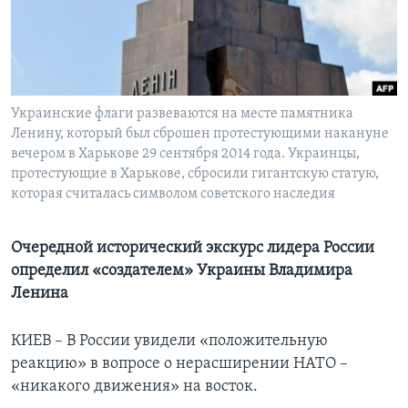
Learning English
СОЦИАЛЬНЫЕ СЕТИ
Украинские флаги развеваются на месте памятника
Ленину, который был сброшен протестующими накануне
вечером в Харькове 29 сентября 2014 года. Украинцы,
Языки
протестующие в Харькове, сбросили гигантскую статую,
которая считалась символом советского наследия
Очередной исторический экскурс лидера России
определил «создателем» Украины Владимира
Ленина
КИЕВ – В России увидели «положительную
реакцию» в вопросе о нерасширении НАТО –
«никакого движения» на восток.