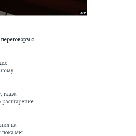
 переговоры с
щие
ьному
, глава
ть расширение
ения на
м пока мы