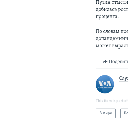
Путин отметил
добилась рост
процента.
По словам пр
допандемийны
может выраст
Поделит
Слу
This item is part of
В мире
Р