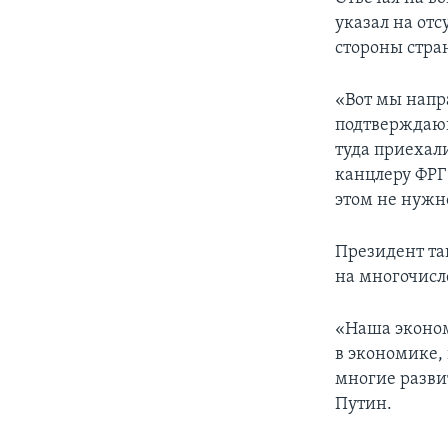
указал на отс
стороны стра
«Вот мы напр
подтверждающ
туда приехал
канцлеру ФРГ 
этом не нужн
Президент та
на многочис
«Наша эконо
в экономике,
многие разви
Путин.