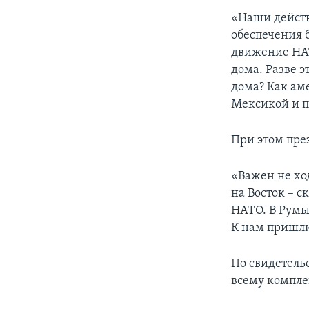
«Наши действи
обеспечения б
движение НАТ
дома. Разве э
дома? Как ам
Мексикой и п
При этом през
«Важен не ход
на Восток – с
НАТО. В Румы
К нам пришл
По свидетель
всему компле