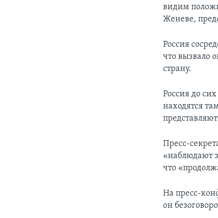
видим положи
Женеве, пред
Россия сосре
что вызвало 
страну.
Россия до сих
находятся та
представляют 
Пресс-секрет
«наблюдают з
что «продолж
На пресс-кон
он безоговор