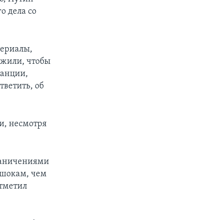
о дела со
териалы,
ожили, чтобы
ранции,
тветить, об
и, несмотря
раничениями
 шокам, чем
отметил