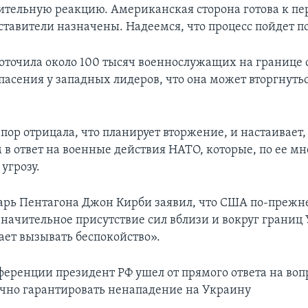
тельную реакцию. Американская сторона готова к пе
ставители назначены. Надеемся, что процесс пойдет по
доточила около 100 тысяч военнослужащих на границе 
опасения у западных лидеров, что она может вторгнуть
 пор отрицала, что планирует вторжение, и настаивает,
м в ответ на военные действия НАТО, которые, по ее м
угрозу.
арь Пентагона Джон Кирби заявил, что США по-прежн
начительное присутствие сил вблизи и вокруг границ
ает вызывать беспокойство».
ференции президент РФ ушел от прямого ответа на воп
очно гарантировать ненападение на Украину