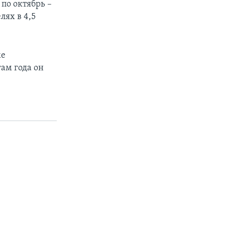
 по октябрь –
лях в 4,5
же
ам года он