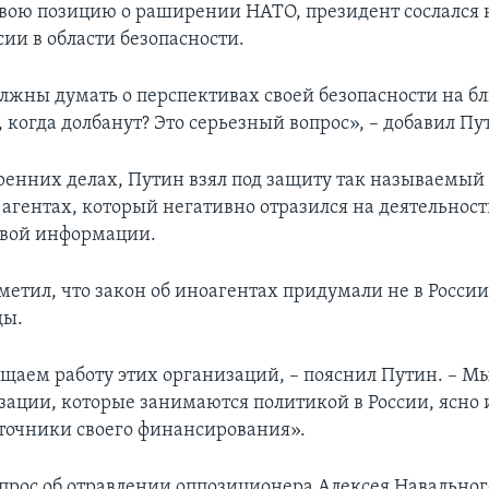
вою позицию о раширении НАТО, президент сослался 
ии в области безопасности.
лжны думать о перспективах своей безопасности на 
 когда долбанут? Это серьезный вопрос», – добавил Пу
тренних делах, Путин взял под защиту так называемый 
агентах, который негативно отразился на деятельнос
овой информации.
етил, что закон об иноагентах придумали не в России,
ды.
щаем работу этих организаций, – пояснил Путин. – М
зации, которые занимаются политикой в России, ясно 
точники своего финансирования».
опрос об отравлении оппозиционера Алексея Навальног