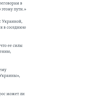
реговорам в
 этому пути.»
с Украиной,
ся в соседнюю
 что ее силы
нению,
ему
 Украины»,
рос может ли