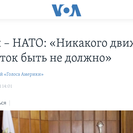
 – НАТО: «Никакого дв
сток быть не должно»
ей «Голоса Америки»
 14:01
ься