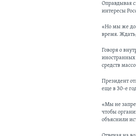
Оправдывая с
интересы Росс
«Но мы же до
время. Ждать,
Говоря о вну
иностранных 
средств масс
Президент отм
еще в 30-е го
«Мы не запре
чтобы органи
объяснили ис
Отвечая на в