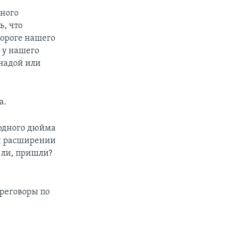
вного
ь, что
пороге нашего
м у нашего
анадой или
а.
 одного дюйма
лн расширении
 ли, пришли?
реговоры по