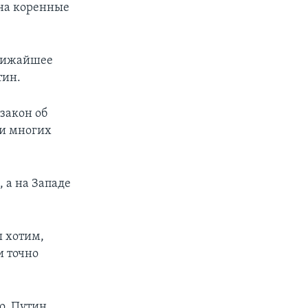
на коренные
ближайшее
тин.
закон об
ти многих
 а на Западе
ы хотим,
и точно
о, Путин