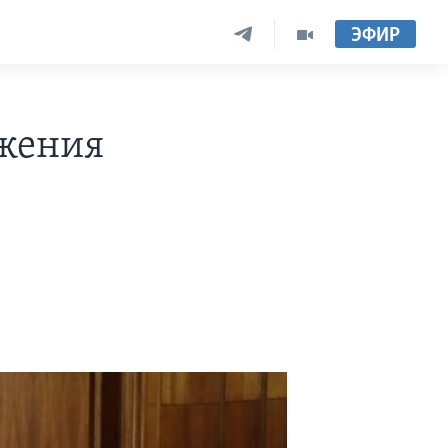
ЭФИР
ижения