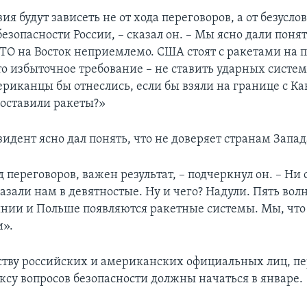
я будут зависеть не от хода переговоров, а от безусло
езопасности России, – сказал он. – Мы ясно дали понят
О на Восток неприемлемо. США стоят с ракетами на 
то избыточное требование – не ставить ударных систе
ериканцы бы отнеслись, если бы взяли на границе с К
оставили ракеты?»
идент ясно дал понять, что не доверяет странам Запад
 переговоров, важен результат, – подчеркнул он. – Ни
казали нам в девятностые. Ну и чего? Надули. Пять во
нии и Польше появляются ракетные системы. Мы, что
и».
ству российских и американских официальных лиц, пе
ксу вопросов безопасности должны начаться в январе.