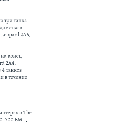
о три танка
домство в
 Leopard 2А6,
 на конец
rd 2А4,
 4 танков
и в течение
 интервью The
00–700 БМП,