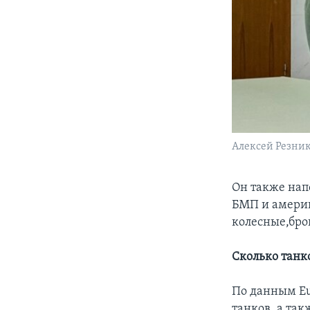
Алексей Резник
Он также нап
БМП и америк
колесные,бро
Сколько танк
По данным Eu
танков, а та