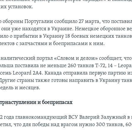
их установок.
 обороны Португалии сообщило 27 марта, что поставил
и они уже находятся в Украине. Немецкое оборонное ве
вило о прибытии в Украину 18 боевых немецких танков
лектов с запчастями и боеприпасами к ним.
налитический портал «Словом и делом» сообщает, что
льша поставила не меньше 260 танков Т-72, 14 – Leopa
осемь Leopard 2A4. Канада отправила первую партию из
 Другие страны также готовы направить в Украину танк
дель и месяцев.
нтрнаступлении и боеприпасах
22 года главнокомандующий ВСУ Валерий Залужный в
метил, что для победы над врагом нужно 300 танков, 6