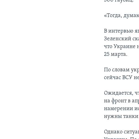
500 гаубиц.
«Тогда, думаю
В интервью я
Зеленский ск
что Украине 
25 марта.
По словам ук
сейчас ВСУ не
Ожидается, ч
на фронт в ап
намерении ис
нужны танки 
Однако ситуа