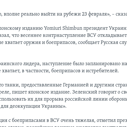
, вполне реально выйти на рубежи 23 февраля», – сказа
понскому изданию Yomiuri Shimbun президент Украи
азал, что весеннее контрнаступление ВСУ откладывает
не хватает оружия и боеприпасов, сообщает Русская сл
раинского лидера, наступление было запланировано на 
 хватает, в частности, боеприпасов и истребителей.
то танки, предоставленные Германией и другими стра
реле, пишет японское издание. Зеленский говорит о с
пользовать их для прорыва российской линии оборон
для деоккупации Украины».
ция с боеприпасами в ВСУ очень тяжелая, отметил пре