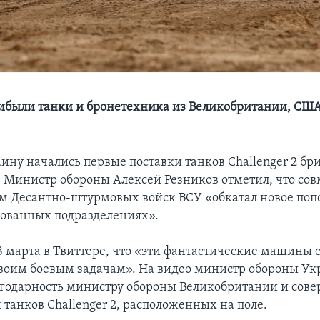
ибыли танки и бронетехника из Великобритании, США
аину начались первые поставки танков Challenger 2 бр
. Министр обороны Алексей Резников отметил, что сов
Десантно-штурмовых войск ВСУ «обкатал новое поп
ованных подразделениях».
8 марта в Твиттере, что «эти фантастические машины 
своим боевым задачам». На видео министр обороны У
годарность министру обороны Великобритании и совер
 танков Challenger 2, расположенных на поле.