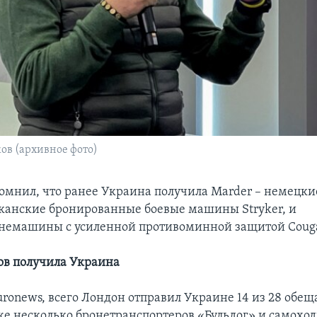
ов (архивное фото)
омнил, что ранее Украина получила Marder – немецк
анские бронированные боевые машины Stryker, и
немашины с усиленной противоминной защитой Couga
ов получила Украина
ronews, всего Лондон отправил Украине 14 из 28 обе
кже несколько бронетранспортеров «Бульдог» и самохо