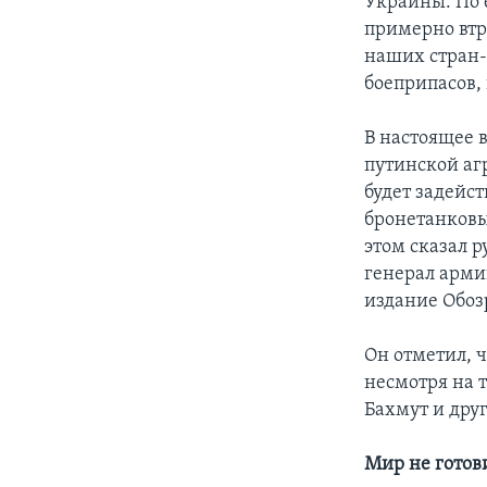
Украины. По 
примерно втр
наших стран-
боеприпасов,
В настоящее 
путинской аг
будет задейс
бронетанковы
этом сказал 
генерал арми
издание Обоз
Он отметил, 
несмотря на т
Бахмут и дру
Мир не готов