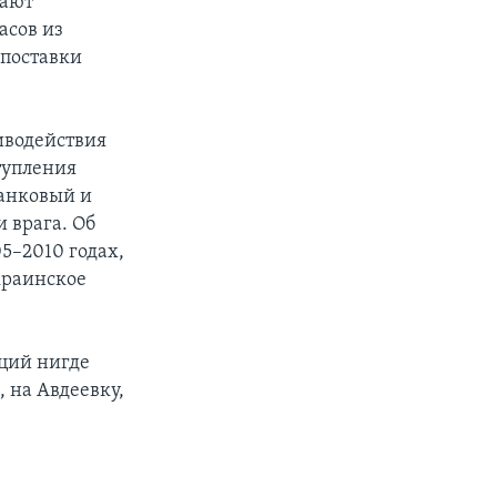
вают
асов из
 поставки
иводействия
тупления
танковый и
 врага. Об
5–2010 годах,
краинское
аций нигде
, на Авдеевку,