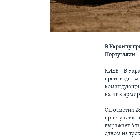
В Украину пр
Португалии
КИЕВ – В Укр
производства
командующим 
наших армир
Он отметил 2
приступят к 
выражает бла
одном из трех