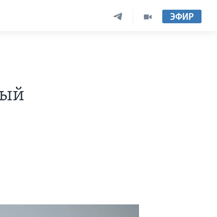
ЭФИР
ный