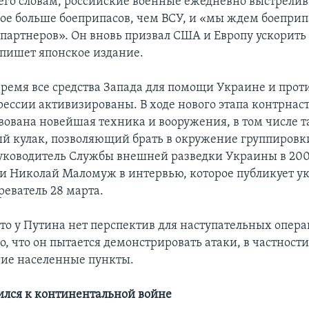
его словам, российские военные ежедневно выстрели
ое больше боеприпасов, чем ВСУ, и «мы ждем боеприп
партнеров». Он вновь призвал США и Европу ускорить
 пишет японское издание.
время все средства Запада для помощи Украине и прот
рессии активизированы. В ходе нового этапа контрнас
твована новейшая техника и вооружения, в том числе 
й кулак, позволяющий брать в окружение группировки
руководитель Службы внешней разведки Украины в 200
и Николай Маломуж в интервью, которое публикует у
реватель 28 марта.
что у Путина нет перспектив для наступательных опер
о, что он пытается демонстрировать атаки, в частности
гие населенные пункты.
ился к континентальной войне