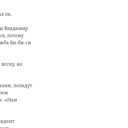
л он.
ны Владимир
ся, потому
ужба Би-би-си
весну, но
нами, попадут
воем
ы: «Нам
зидент