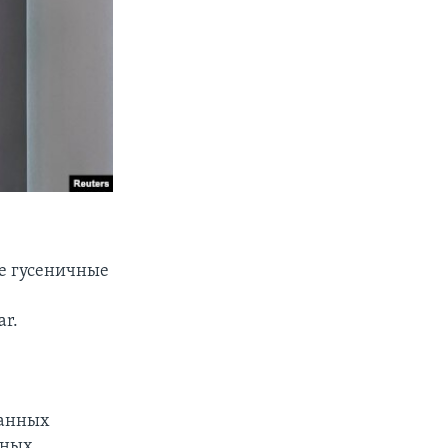
ие гусеничные
r.
щанных
дных