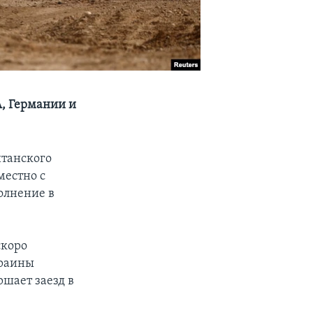
, Германии и
итанского
местно с
олнение в
скоро
краины
шает заезд в