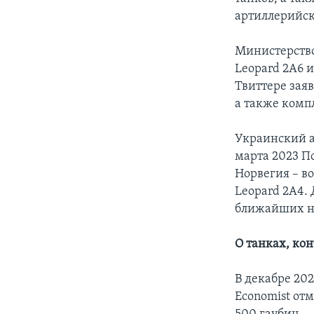
артиллерийск
Министерство
Leopard 2A6 
Твиттере зая
а также комп
Украинский а
марта 2023 По
Норвегия – в
Leopard 2А4.
ближайших не
О танках, ко
В декабре 20
Economist от