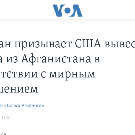
ан призывает США выве
а из Афганистана в
етствии с мирным
шением
ей «Голоса Америки»
 11:15
ься