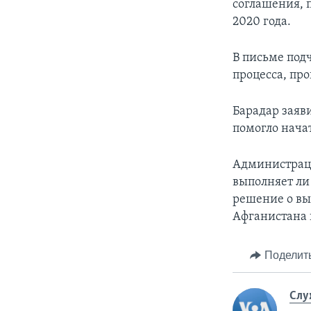
соглашения, 
2020 года.
В письме под
процесса, пр
Барадар заяв
помогло нача
Администраци
выполняет ли
решение о вы
Афганистана 
Поделит
Слу