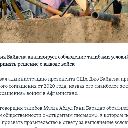
я Байдена анализирует соблюдение талибами услови
ринять решение о выводе войск
звал администрацию президента США Джо Байдена пр
ого соглашения от 2020 года, назвав его «наиболее э
кращения» войны в Афганистане.
говорщик талибов Мулла Абдул Гани Барадар обратилс
 общественности с «открытым письмом», в котором п
призвать правительство к ответу за выполнение усло