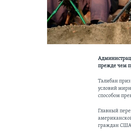
Администраци
прежде чем п
Талибан при
условий мирн
способом пре
Главный пере
американской
граждан США 