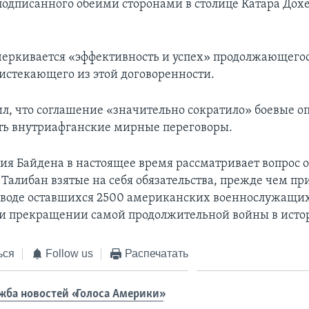
подписанного обеими сторонами в столице Катара Дохе
черкивается «эффективность и успех» продолжающего
оистекающего из этой договоренности.
ил, что соглашение «значительно сократило» боевые о
ть внутриафганские мирные переговоры.
я Байдена в настоящее время рассматривает вопрос о
 Талибан взятые на себя обязательства, прежде чем пр
воде оставшихся 2500 американских военнослужащих
и прекращении самой продолжительной войны в ист
ься
Follow us
Распечатать
жба новостей «Голоса Америки»