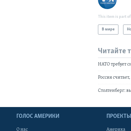
This item is part of
В мире
Н
Читайте 
НАТО требует с
Россия считает
Столтенберг: в
ГОЛОС АМЕРИКИ
ПРОЕКТ
О нас
Америка