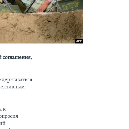
й соглашения,
идерживаться
ффективным
я к
опросил
вий