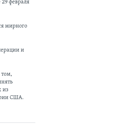
 29 февраля
ся мирного
перации и
 том,
инять
 из
ории США.