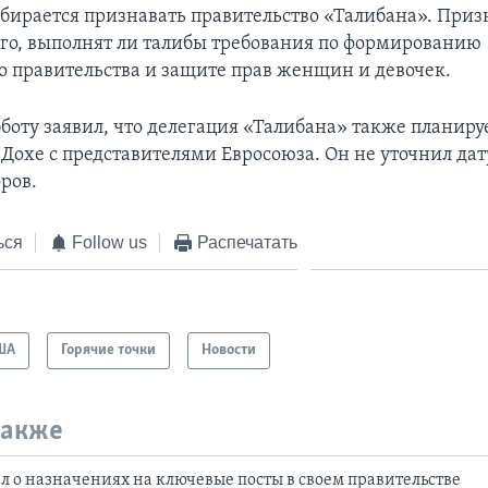
бирается признавать правительство «Талибана». Приз
того, выполнят ли талибы требования по формированию
 правительства и защите прав женщин и девочек.
бботу заявил, что делегация «Талибана» также планиру
 Дохе с представителями Евросоюза. Он не уточнил да
ров.
ься
Follow us
Распечатать
ША
Горячие точки
Новости
также
л о назначениях на ключевые посты в своем правительстве