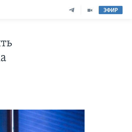
ЭФИР
ть
ка