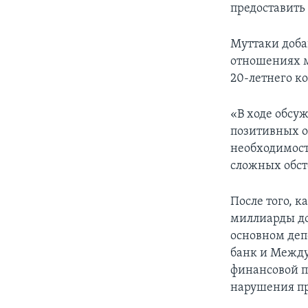
предоставить
Муттаки доба
отношениях м
20-летнего к
«В ходе обсу
позитивных о
необходимост
сложных обсто
После того, к
миллиарды до
основном деп
банк и Между
финансовой п
нарушения пр