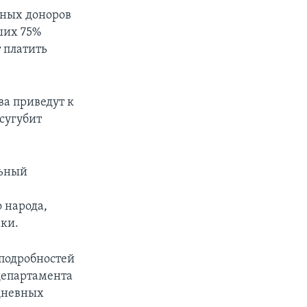
дных доноров
ших 75%
т платить
ва приведут к
сугубит
льный
е
 народа,
аки.
подробностей
департамента
хдневных