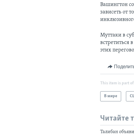
Вашингтон со
зависеть от 
инклюзивного
Муттаки в су
встретиться в
этих перегово
Поделит
This item is part of
В мире
С
Читайте 
Талибан объяви