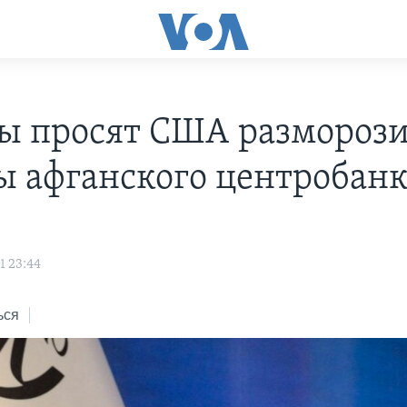
ы просят США разморози
ы афганского центробан
1 23:44
ься