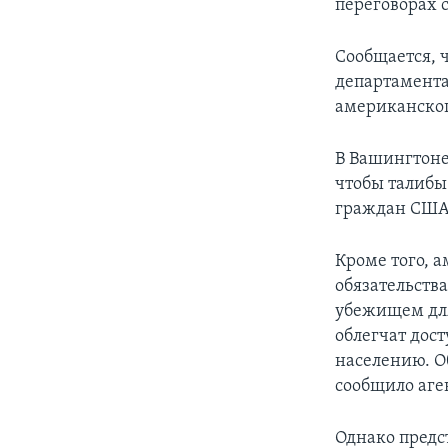
переговорах с
Сообщается, 
департамента
американског
В Вашингтоне
чтобы талибы
граждан США 
Кроме того, 
обязательства
убежищем для
облегчат дос
населению. О
сообщило аген
Однако предс