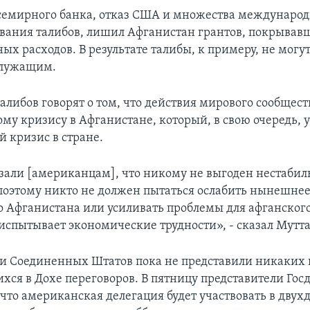
емирного банка, отказ США и множества междунаро
вания талибов, лишил Афганистан грантов, покрывав
ых расходов. В результате талибы, к примеру, не могу
служащим.
алибов говорят о том, что действия мирового сообщест
му кризису в Афганистане, который, в свою очередь, у
 кризис в стране.
зали [американцам], что никому не выгоден нестаби
поэтому никто не должен пытаться ослабить нынешне
о Афганистана или усиливать проблемы для афганского
испытывает экономические трудности», - сказал Мутт
и Соединенных Штатов пока не представили никаких 
ся в Дохе переговоров. В пятницу представители Гос
 что американская делегация будет участвовать в дву