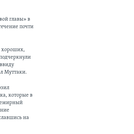
вой главы» в
течение почти
я хороших,
 подчеркнули
 ввиду
ал Муттаки.
озил
ка, которые в
Всемирный
ание
славшись на