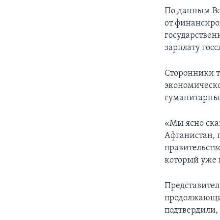
По данным Вс
от финансиро
государственн
зарплату гос
Сторонники т
экономическо
гуманитарный
«Мы ясно ска
Афганистан, 
правительств
который уже 
Представител
продолжающих
подтвердили,