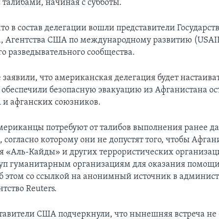
 талибами, начиная с субботы.
что в состав делегации вошли представители Государст
, Агентства США по международному развитию (USAI
о разведывательного сообщества.
 заявили, что американская делегация будет настаиват
 обеспечили безопасную эвакуацию из Афганистана о
и афганских союзников.
американцы потребуют от талибов выполнения ранее д
, согласно которому они не допустят того, чтобы Афган
 «Аль-Кайды» и других террористических организаци
туп гуманитарным организациям для оказания помощ
б этом со ссылкой на анонимный источник в админи
тство Reuters.
тавители США подчеркнули, что нынешняя встреча не 