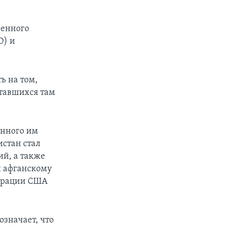
венного
D) и
ь на том,
ставшихся там
анного им
истан стал
й, а также
и афганскому
страции США
означает, что