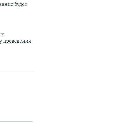
нание будет
ет
ту проведения