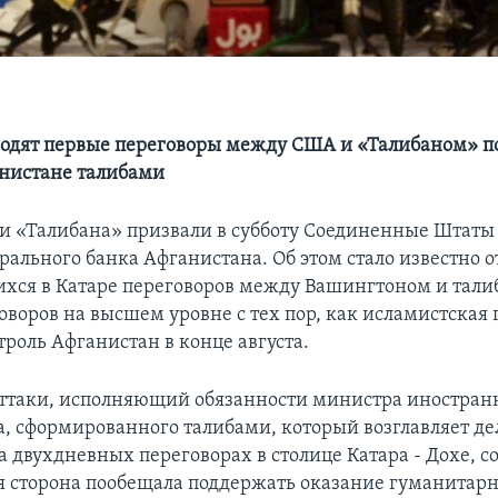
ходят первые переговоры между США и «Талибаном» по
анистане талибами
и «Талибана» призвали в субботу Соединенные Штаты
рального банка Афганистана. Об этом стало известно о
ся в Катаре переговоров между Вашингтоном и тали
оворов на высшем уровне с тех пор, как исламистская
троль Афганистан в конце августа.
ттаки, исполняющий обязанности министра иностран
а, сформированного талибами, который возглавляет д
 двухдневных переговорах в столице Катара - Дохе, с
 сторона пообещала поддержать оказание гуманитар