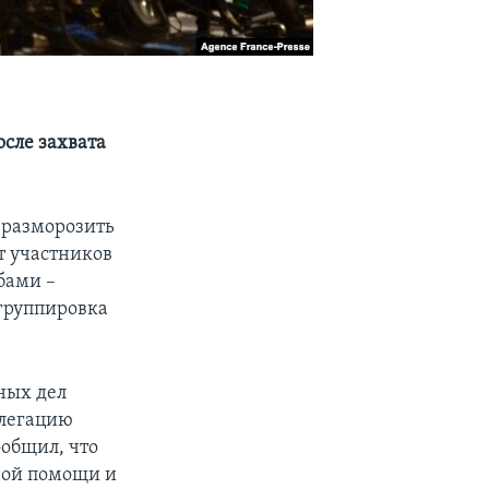
сле захвата
 разморозить
т участников
бами –
 группировка
ных дел
елегацию
ообщил, что
ной помощи и