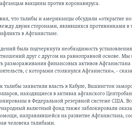
 афганцам вакцины против коронавируса.
вил, что талибы и американцы обсудили «открытие но
ежду двумя сторонами, являвшихся противниками в 
онфликта в Афганистане.
ждений была подчеркнута необходимость установлени
тношений друг с другом на равноправной основе. Мы
ь размораживания финансовых активов Афганистана
ятельств, с которыми столкнулся Афганистан», - сказ
ак талибы захватили власть в Кабуле, Вашингтон замор
лларов, находящиеся в активах афганского Центробан
онированы в Федеральной резервной системе США. 
народный валютный фонд также заблокировали оказ
омощи, направлявшейся на развитие Афганистана, со
ав человека талибами.