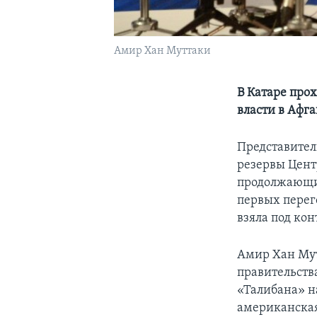
Амир Хан Муттаки
В Катаре про
власти в Афг
Представител
резервы Цент
продолжающих
первых перег
взяла под кон
Амир Хан Му
правительств
«Талибана» на
американская