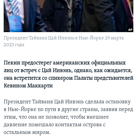
Learning English
СОЦИАЛЬНЫЕ СЕТИ
Президент Тайваня Цай Инвэнь в Нью-Йорке 29 марта
2023 года
Языки
Пекин предостерег американских официальных
лиц от встреч с Цай Инвэнь, однако, как ожидается,
она встретится со спикером Палаты представителей
Кевином Маккарти
Президент Тайваня Цай Инвэнь сделала остановку
в Нью-Йорке по пути в другие страны, заявив перед
этим, что она не позволит, чтобы внешнее
давление помешало контактам острова с
остальным миром.