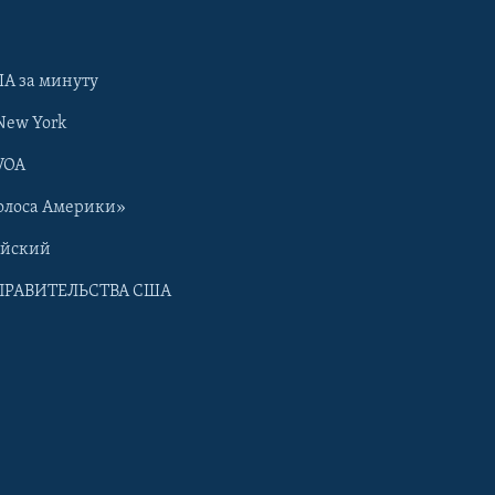
А за минуту
New York
VOA
олоса Америки»
ийский
ПРАВИТЕЛЬСТВА США