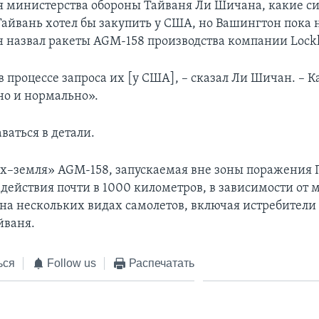
 министерства обороны Тайваня Ли Шичана, какие с
айвань хотел бы закупить у США, но Вашингтон пока н
он назвал ракеты AGM-158 производства компании Lock
 процессе запроса их [у США], – сказал Ли Шичан. – 
но и нормально».
аваться в детали.
ух–земля» AGM-158, запускаемая вне зоны поражения 
действия почти в 1000 километров, в зависимости от 
 на нескольких видах самолетов, включая истребители 
йваня.
ься
Follow us
Распечатать