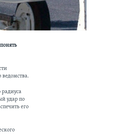
 понять
сти
 ведомства.
о радиуса
ый удар по
спечить его
еского