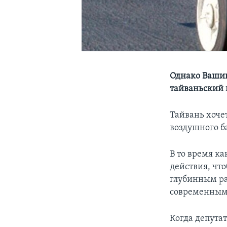
Однако Вашин
тайваньский
Тайвань хоче
воздушного б
В то время к
действия, чт
глубинным ра
современным
Когда депута