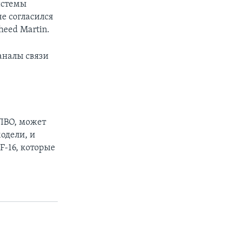
истемы
е согласился
heed Martin.
Каналы связи
ПВО, может
модели, и
F-16, которые