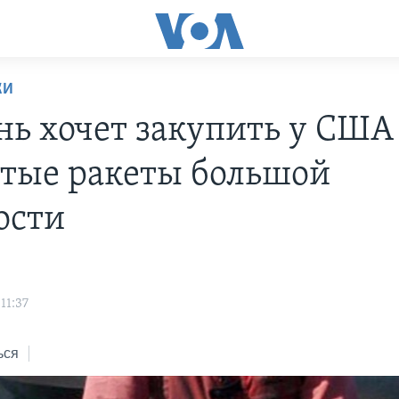
КИ
нь хочет закупить у США
тые ракеты большой
ости
11:37
ься