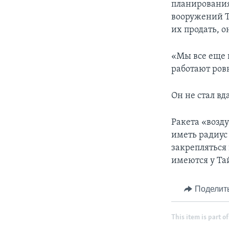
планирования
вооружений Т
их продать, 
«Мы все еще в
работают ров
Он не стал вд
Ракета «возд
иметь радиус 
закрепляться
имеются у Та
Поделит
This item is part of