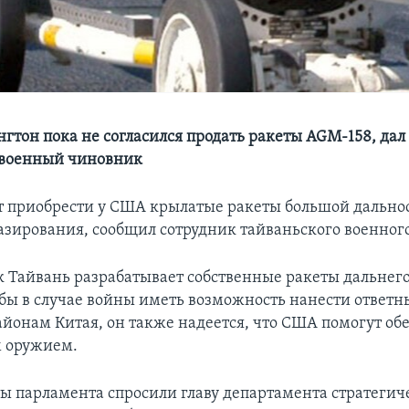
гтон пока не согласился продать ракеты AGM-158, дал
 военный чиновник
т приобрести у США крылатые ракеты большой дально
азирования, сообщил сотрудник тайваньского военного
ак Тайвань разрабатывает собственные ракеты дальнег
обы в случае войны иметь возможность нанести ответн
йонам Китая, он также надеется, что США помогут обе
 оружием.
ты парламента спросили главу департамента стратегич