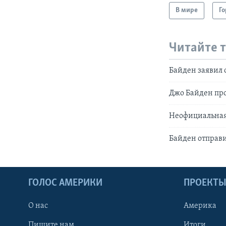
В мире
Го
Читайте 
Байден заявил 
Джо Байден про
Неофициальная
Байден отправ
ГОЛОС АМЕРИКИ
ПРОЕКТ
О нас
Америка
Пишите нам
Итоги