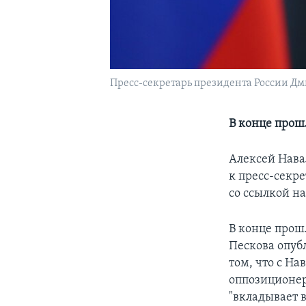
Пресс-секретарь президента России Дм
В конце прош
Алексей Нава
к пресс-секр
со ссылкой н
В конце прош
Пескова опуб
том, что с На
оппозиционер
"вкладывает в