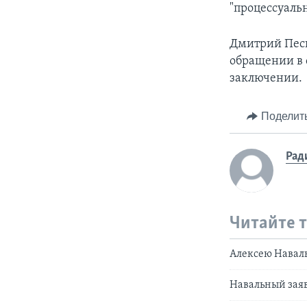
"процессуаль
Дмитрий Песк
обращении в 
заключении.
Поделит
Рад
Читайте 
Алексею Навал
Навальный заяв