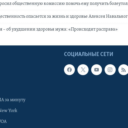
росил общественную комиссию помочь ему получить болеуто
ественность опасается за жизнь и здоровье Алексея Навальног
 – об ухудшении здоровья мужа: «Происходит расправа»
Ы
СОЦИАЛЬНЫЕ СЕТИ
А за минуту
New York
VOA