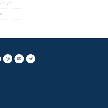
ляющее
о