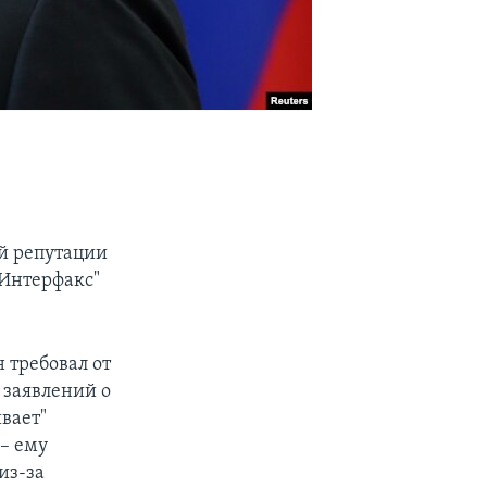
ой репутации
"Интерфакс"
 требовал от
 заявлений о
ивает"
 – ему
из-за