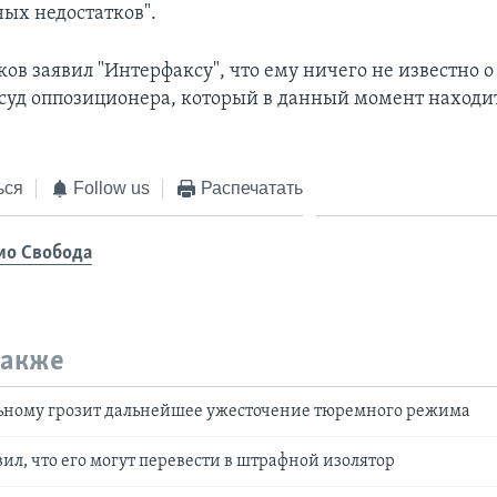
ных недостатков".
ов заявил "Интерфаксу", что ему ничего не известно 
суд оппозиционера, который в данный момент находит
ься
Follow us
Распечатать
ио Свобода
также
ьному грозит дальнейшее ужесточение тюремного режима
ил, что его могут перевести в штрафной изолятор