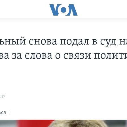
ьный снова подал в суд н
а за слова о связи полит
:17
ься