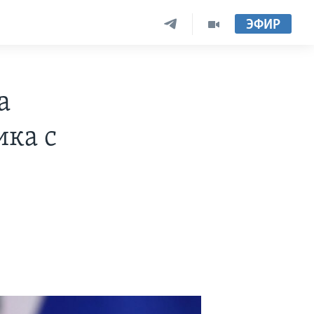
ЭФИР
а
ика с