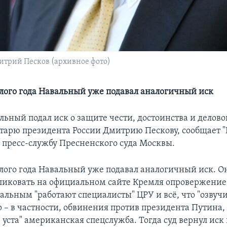
итрий Песков (архивное фото)
лого года Навальный уже подавал аналогичный иск
льный подал иск о защите чести, достоинства и делов
етарю президента России Дмитрию Пескову, сообщает 
а пресс-службу Пресненского суда Москвы.
лого года Навальный уже подавал аналогичный иск. Он
ликовать на официальном сайте Кремля опровержение
вальным "работают специалисты" ЦРУ и всё, что "озвуч
 – в частности, обвинения против президента Путина,
 уста" американская спецслужба. Тогда суд вернул иск 