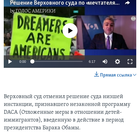
Решение Верховного суда по «мечтателям» и гнев Трампа
by
ГОЛОС АМЕРИКИ
No media source currently available
0:00
6:17
Прямая ссылка
Верховный суд отменил решение суда низшей
инстанции, признавшего незаконной программу
DACA (Отложенные меры в отношении детей-
иммигрантов), введенную в действие в период
президентства Барака Обамы.