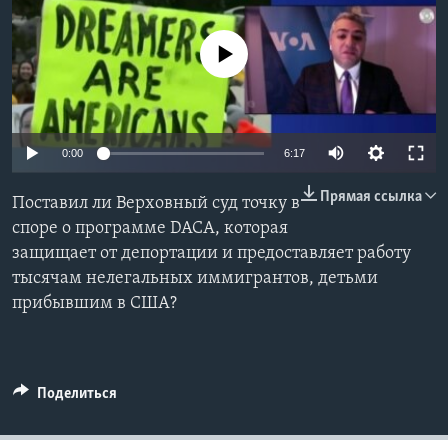
Learning English
No media source currently available
СОЦИАЛЬНЫЕ СЕТИ
0:00
6:17
Языки
Прямая ссылка
Поставил ли Верховный суд точку в
споре о программе DACA, которая
защищает от депортации и предоставляет работу
тысячам нелегальных иммигрантов, детьми
прибывшим в США?
Поделиться