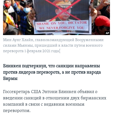
Learning English
СОЦИАЛЬНЫЕ СЕТИ
Мин Аунг Хлайн, главнокомандующий Вооруженными
силами Мьянмы, пришедший к власти путем военного
Языки
переворота 1 февраля 2021 года[
Блинкен подчеркнул, что санкции направлены
против лидеров переворота, а не против народа
Бирмы
Госсекретарь США Энтони Блинкен объявил о
введении санкций в отношении двух бирманских
компаний в связи с недавним военным
переворотом.