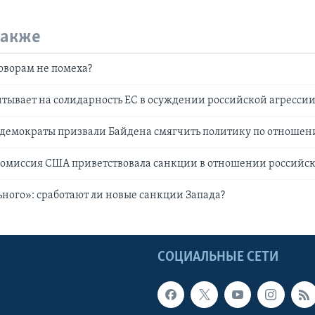
также
оворам не помеха?
тывает на солидарность ЕС в осуждении российской агресси
демократы призвали Байдена смягчить политику по отношен
комиссия США приветствовала санкции в отношении российс
ного»: сработают ли новые санкции Запада?
Ы
СОЦИАЛЬНЫЕ СЕТИ