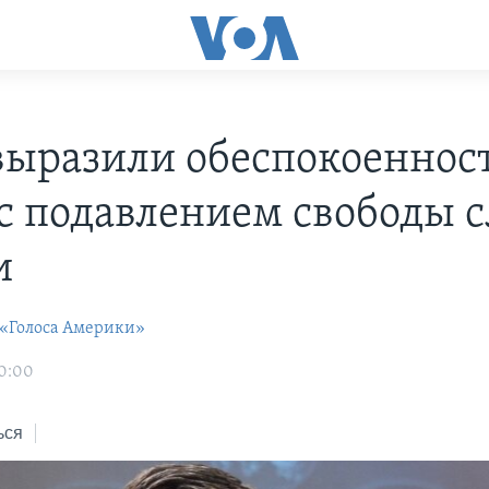
ыразили обеспокоенност
 с подавлением свободы с
и
 «Голоса Америки»
00:00
ься