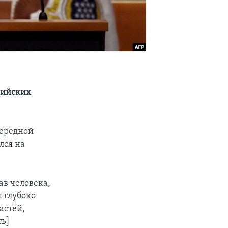
сийских
чередной
лся на
ав человека,
 глубоко
астей,
ть]