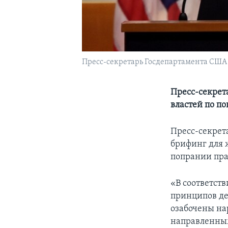
Пресс-секретарь Госдепартамента США 
Пресс-секрет
властей по по
Пресс-секрет
брифинг для ж
попрании пра
«В соответст
принципов де
озабочены на
направленным