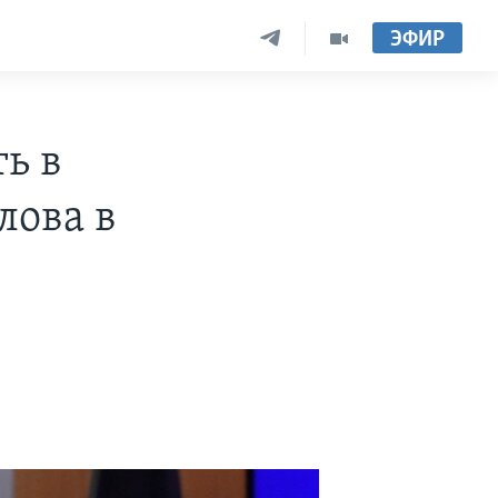
ЭФИР
ь в
лова в