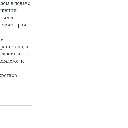
зом в подаче
ношении
йскими
аявил Прайс.
ие
граничена, а
едоставлять
иемлемо, и
кретарь