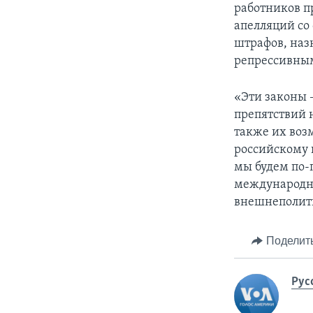
работников п
апелляций со
штрафов, наз
репрессивным
«Эти законы 
препятствий 
также их воз
российскому 
мы будем по-
международны
внешнеполит
Поделит
Рус