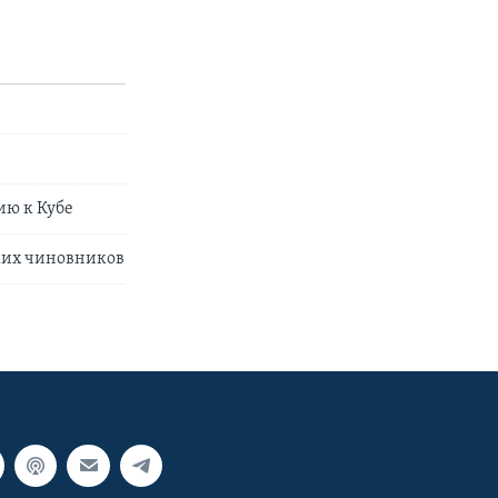
и
ию к Кубе
ких чиновников