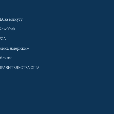
А за минуту
New York
VOA
олоса Америки»
ийский
ПРАВИТЕЛЬСТВА США