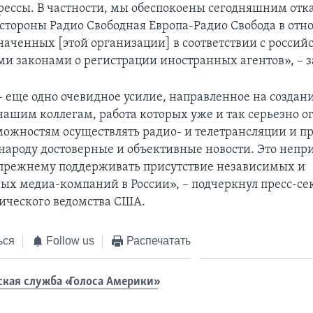
рессы. В частности, мы обеспокоены сегодняшним отка
 стороны Радио Свободная Европа-Радио Свобода в от
наченных [этой организации] в соответствии с росси
и законами о регистрации иностранных агентов», – з
– еще одно очевидное усилие, направленное на создан
нашим коллегам, работа которых уже и так серьезно о
можностям осуществлять радио- и телетрансляции и пр
народу достоверные и объективные новости. Это непр
прежнему поддерживать присутствие независимых и
х медиа-компаний в России», – подчеркнул пресс-се
ического ведомства США.
ься
Follow us
Распечатать
ская служба «Голоса Америки»