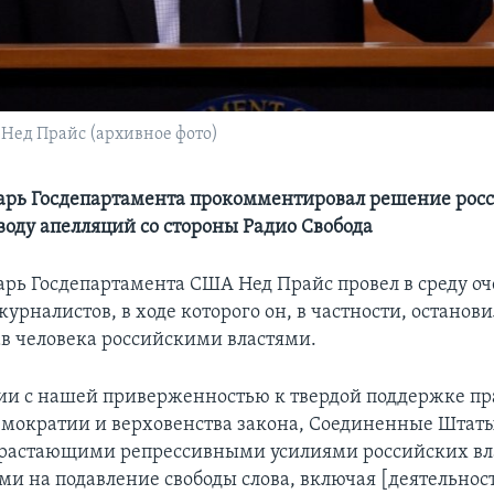
Нед Прайс (архивное фото)
арь Госдепартамента прокомментировал решение рос
воду апелляций со стороны Радио Свобода
арь Госдепартамента США Нед Прайс провел в среду о
урналистов, в ходе которого он, в частности, останови
в человека российскими властями.
вии с нашей приверженностью к твердой поддержке пр
мократии и верховенства закона, Соединенные Штаты
растающими репрессивными усилиями российских вл
и на подавление свободы слова, включая [деятельнос