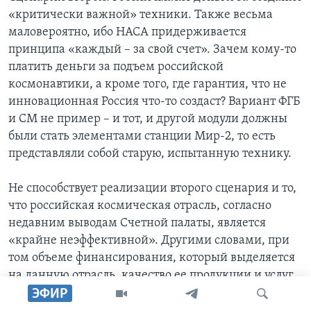
«критически важной» техники. Также весьма
маловероятно, ибо НАСА придерживается
принципа «каждый – за свой счет». Зачем кому-то
платить деньги за подъем российской
космонавтики, а кроме того, где гарантия, что не
инновационная Россия что-то создаст? Вариант ФГБ
и СМ не пример – и тот, и другой модули должны
были стать элементами станции Мир-2, то есть
представляли собой старую, испытанную технику.
Не способствует реализации второго сценария и то,
что российская космическая отрасль, согласно
недавним выводам Счетной палаты, является
«крайне неэффективной». Другими словами, при
том объеме финансирования, который выделяется
на данную отрасль, качество ее продукции и услуг
должны были бы быть заметно выше. Спросите
ЭФИР
себя, стали бы вы обращаться с заказом к тому, кто