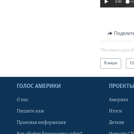
0:00
Поделит
This item is part of
В мире
С
ГОЛОС АМЕРИКИ
ПРОЕКТ
О нас
Америка
Пишите нам
Итоги
Правовая информация
Детали
Как обойти блокировку сайта?
Новости СШ