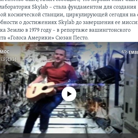
лаборатория Skylab – стала фундаментом для создания
й космической станции, циркулирующей сегодня на
обности о достижениях Skylab до завершения ее мисси
ка Землю в 1979 году – в репортаже вашингтонского
та «Голоса Америки» Сюзан Песто.
смос
EMB
МЕРИКИ
No media source currently available