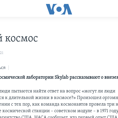
 космос
21
ься
осмической лаборатории Skylab рассказывают о внез
 люди пытаются найти ответ на вопрос «могут ли люди
ся к длительной жизни в космосе?» Произошел оргом
нии с тех пор, как команда космонавтов провела три 
 космической станции – советском модуле – в 1971 году
агентство США, НАСА сообщает, что первый опыт США