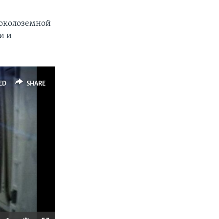
 околоземной
и и
ED
SHARE