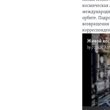
космическая 
международно
орбите. Подр
возвращения 
корреспонден
Живой ко
by
ГОЛОС А