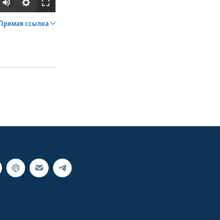
Прямая ссылка
SHARE
px
width