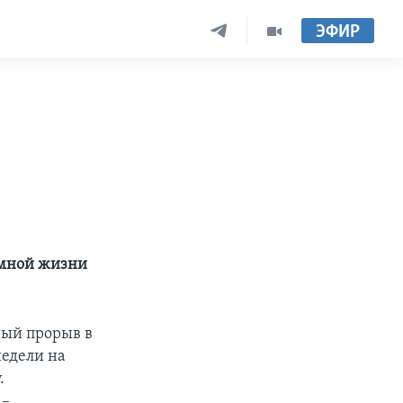
ЭФИР
емной жизни
ный прорыв в
недели на
.
 –