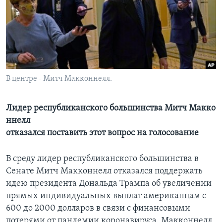
Learning English
СОЦИАЛЬНЫЕ СЕТИ
В центре - Митч Макконнелл.
Языки
Лидер республиканского большинства Митч Макко
ннелл
отказался поставить этот вопрос на голосование
В среду лидер республиканского большинства в
Сенате Митч Макконнелл отказался поддержать
идею президента Дональда Трампа об увеличении
прямых индивидуальных выплат американцам с
600 до 2000 долларов в связи с финансовыми
потерями от пандемии коронавируса. Макконнелл