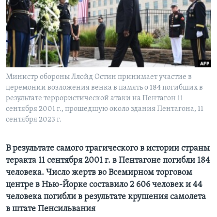
Learning English
СОЦИАЛЬНЫЕ СЕТИ
Министр обороны Ллойд Остин принимает участие в
церемонии возложения венка в память о 184 погибших в
Языки
результате террористической атаки на Пентагон 11
сентября 2001 г., прошедшую около здания Пентагона, 11
сентября 2023 г.
В результате самого трагического в истории страны
теракта 11 сентября 2001 г. в Пентагоне погибли 184
человека. Число жертв во Всемирном торговом
центре в Нью-Йорке составило 2 606 человек и 44
человека погибли в результате крушения самолета
в штате Пенсильвания