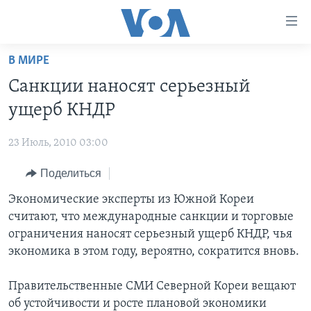
Линки
доступности
Перейти
В МИРЕ
на
ГЛАВНОЕ
Санкции наносят серьезный
основной
ПРОГРАММЫ
контент
ущерб КНДР
ПРОЕКТЫ
Перейти
АМЕРИКА
к
23 Июль, 2010 03:00
ЭКСПЕРТИЗА
НОВОСТИ ЗА МИНУТУ
УЧИМ АНГЛИЙСКИЙ
основной
Поделиться
ИНТЕРВЬЮ
ИТОГИ
НАША АМЕРИКАНСКАЯ ИСТОРИЯ
навигации
Перейти
ФАКТЫ ПРОТИВ ФЕЙКОВ
Экономические эксперты из Южной Кореи
ПОЧЕМУ ЭТО ВАЖНО?
А КАК В АМЕРИКЕ?
в
считают, что международные санкции и торговые
ЗА СВОБОДУ ПРЕССЫ
ДИСКУССИЯ VOA
АРТЕФАКТЫ
поиск
ограничения наносят серьезный ущерб КНДР, чья
УЧИМ АНГЛИЙСКИЙ
ДЕТАЛИ
АМЕРИКАНСКИЕ ГОРОДКИ
экономика в этом году, вероятно, сократится вновь.
ВИДЕО
НЬЮ-ЙОРК NEW YORK
ТЕСТЫ
Правительственные СМИ Северной Кореи вещают
ПОДПИСКА НА НОВОСТИ
АМЕРИКА. БОЛЬШОЕ ПУТЕШЕСТВИЕ
об устойчивости и росте плановой экономики