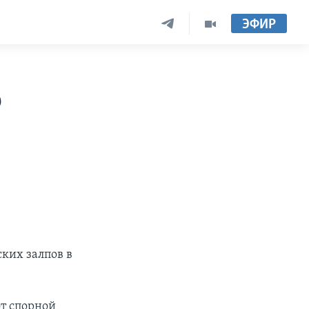
ЭФИР
о
ких залпов в
от спорной