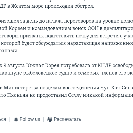
ДР в Желтом море происходил обстрел.
изошел за день до начала переговоров на уровне пол
ной Кореей и командованием войск ООН в демилитар
еговоры призваны подготовить почву для встречи с уч
а которой будет обсуждаться нарастающая напряженно
ранами.
к 9 августа Южная Корея потребовала от КНДР освобод
накануне рыболовецкое судно и семерых членов его э
ь Министерства по делам воссоединения Чун Хаэ-Сен
что Пхеньян не предоставил Сеулу никакой информаци
ься
Follow us
Распечатать