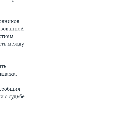
ковников
изованной
астием
сть между
ить
кипажа.
 сообщил
и о судьбе