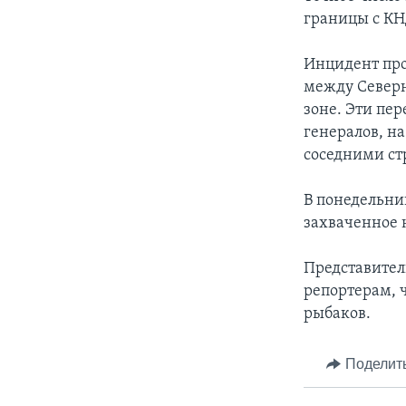
границы с КН
Инцидент про
между Север
зоне. Эти пер
генералов, н
соседними ст
В понедельни
захваченное 
Представител
репортерам, 
рыбаков.
Поделит