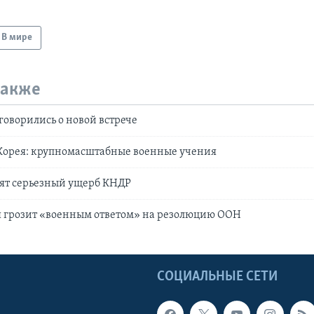
В мире
также
оворились о новой встрече
орея: крупномасштабные военные учения
ят серьезный ущерб КНДР
я грозит «военным ответом» на резолюцию ООН
Ы
СОЦИАЛЬНЫЕ СЕТИ