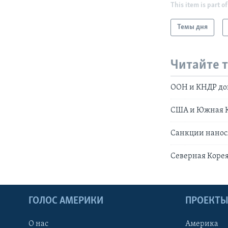
This item is part of
Темы дня
Читайте 
ООН и КНДР дог
США и Южная К
Санкции нанос
Северная Коре
ГОЛОС АМЕРИКИ
ПРОЕКТ
О нас
Америка