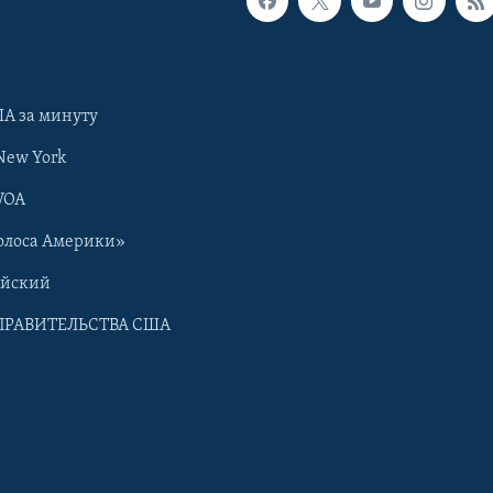
А за минуту
New York
VOA
олоса Америки»
ийский
ПРАВИТЕЛЬСТВА США