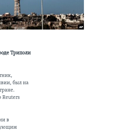
роде Триполи
тник,
ивии, был на
тране.
 Reuters
ии в
ндующим