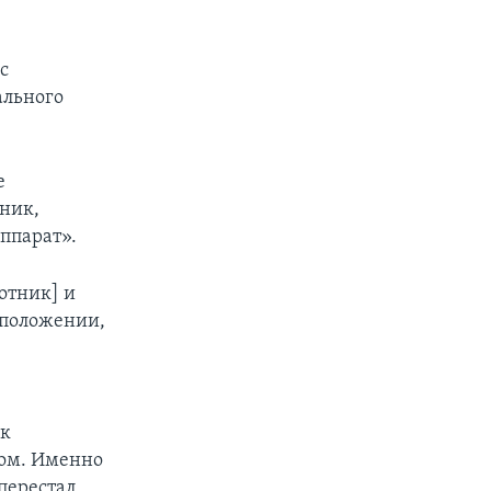
с
ального
е
тник,
ппарат».
отник] и
тоположении,
ак
ом. Именно
 перестал