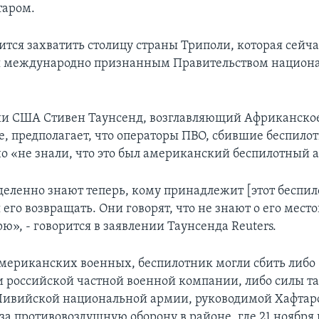
таром.
ится захватить столицу страны Триполи, которая сейча
я международно признанным Правительством национ
ии США Стивен Таунсенд, возглавляющий Африканско
, предполагает, что операторы ПВО, сбившие беспило
о «не знали, что это был американский беспилотный а
деленно знают теперь, кому принадлежит [этот беспил
его возвращать. Они говорят, что не знают о его мес
рю», - говорится в заявлении Таунсенда Reuters.
мериканских военных, беспилотник могли сбить либо
 российской частной военной компании, либо силы т
Ливийской национальной армии, руководимой Хафтар
за противовоздушную оборону в районе, где 21 ноября