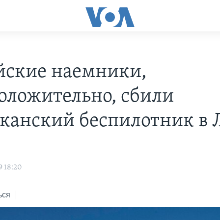
йские наемники,
оложительно, сбили
канский беспилотник в 
9 18:20
ься