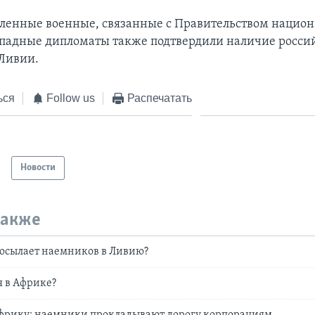
ленные военные, связанные с Правительством национ
западные дипломаты также подтвердили наличие росси
Ливии.
ься
Follow us
Распечатать
Новости
также
посылает наемников в Ливию?
я в Африке?
Африку: наемники прокладывают дорогу корпорациям