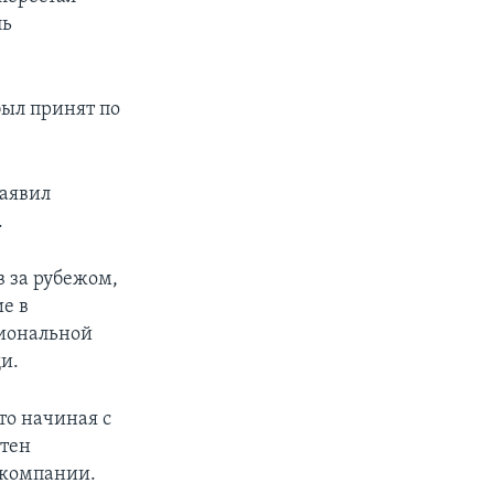
ль
был принят по
заявил
.
 за рубежом,
е в
циональной
и.
о начиная с
отен
 компании.