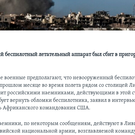
 беспилотный летательный аппарат был сбит в приго
 военные предполагают, что невооруженный беспило
прошлом месяце во время полета рядом со столицей Л
бит российскими наемниками, действующими в этой с
бует вернуть обломки беспилотника, заявил в интервью
ь Африканского командования США.
аемники, по некоторым сообщениям, действуют в Лив
ивийской национальной армии, возглавляемой кома