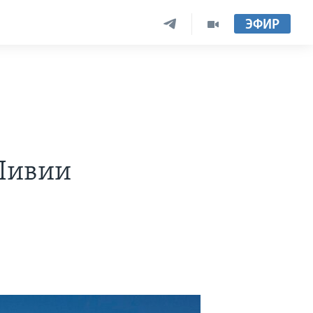
ЭФИР
Ливии