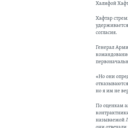
Халифой Хаф
Хафтар стрем
удерживаетс
согласия.
Генерал Арм
командование
первоначальн
«Но они опре
отказываются 
но я им не ве
По оценкам а
контрактники
называемой 
они отвечали 