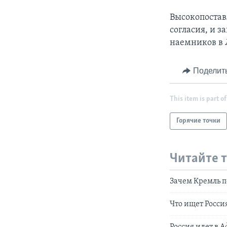
Высокопостав
согласия, и 
наемников в 
Поделит
This item is part of
Горячие точки
Читайте 
Зачем Кремль 
Что ищет Росси
Россия идет в 