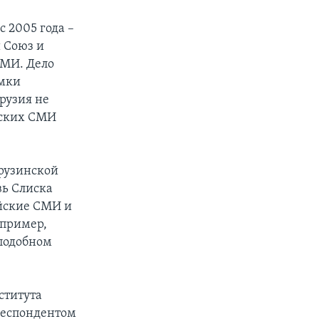
с 2005 года –
й Союз и
СМИ. Дело
емки
рузия не
нских СМИ
грузинской
вь Слиска
йские СМИ и
апример,
 подобном
ститута
рреспондентом