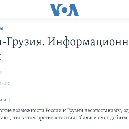
НЫ
я-Грузия. Информацион
ы
в
 03:00
ься
ские возможности России и Грузии несопоставимы, о
тают, что в этом противостоянии Тбилиси смог добитьс