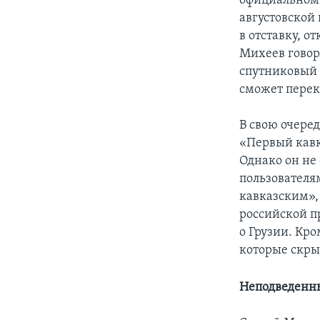
официальном 
августовской
в отставку, 
Михеев говор
спутниковый к
сможет перек
В свою очеред
«Первый кавк
Однако он не
пользователя
кавказским», 
российской п
о Грузии. Кро
которые скры
Неподведенн