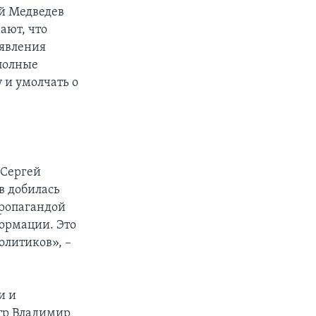
ий Медведев
ают, что
аявления
 полные
 и умолчать о
 Сергей
в добилась
пропагандой
формации. Это
олитиков», –
и и
стр Владимир