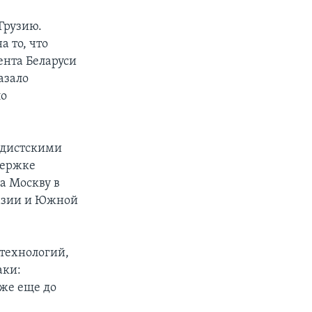
Грузию.
а то, что
ента Беларуси
азало
ло
андистскими
держке
а Москву в
хазии и Южной
технологий,
аки:
аже еще до