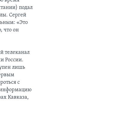
Во время
итании) подал
алы. Сергей
льным: «Это
, что он
ый телеканал
и России.
тупен лишь
Первым
роться с
ь информацию
вах Кавказа,