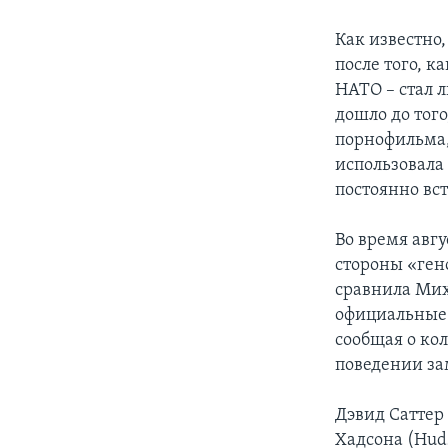
Как известно,
после того, к
НАТО – стал 
дошло до тог
порнофильма,
использовала
постоянно вс
Во время авг
стороны «ген
сравнила Мих
официальные 
сообщая о ко
поведении за
Дэвид Саттер
Хадсона (Hud