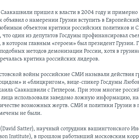
 Саакашвили пришел к власти в 2004 году и примерно 
ак объявил о намерении Грузии вступить в Европейски
любимым объектом критики российских политиков и 
о, что один из депутатов Госдумы профинансировал съ
 в котором главным «героем» был президент Грузии. Г
 подобных методов демонизации России, хотя в грузи
тречалась критика российских лидеров.
устовской войны российские СМИ называли действия 
оцидом» и «блицкригом», вице-спикер Госдумы Любо
аила Саакашвили с Гитлером. При этом многие росси
лица использовали заведомо ложную информацию, н
личестве возможных жертв. СМИ и политики Грузии в
мечены не были.
 (David Satter), научный сотрудник вашингтонского Ин
son Institute), в прошлом работавший московским ко