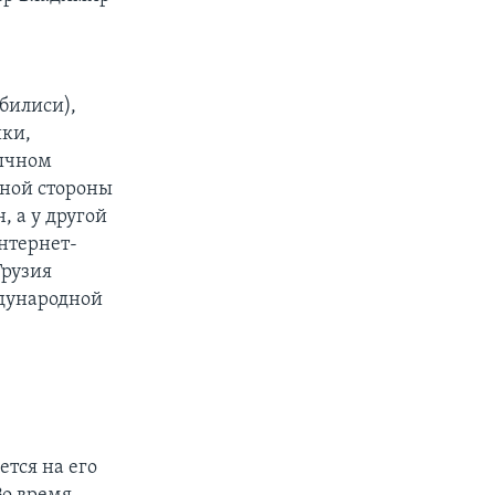
билиси),
ики,
зычном
дной стороны
 а у другой
нтернет-
Грузия
дународной
ется на его