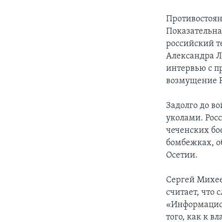
Противостоян
Показательная
российский т
Александра Л
интервью с п
возмущение Р
Задолго до в
уколами. Рос
чеченских бо
бомбежках, о
Осетии.
Сергей Михее
считает, что
«Информацион
того, как к 