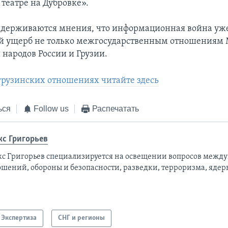
 театре на Дубровке».
держиваются мнения, что информационная война уж
й ущерб не только межгосударственным отношениям 
 народов России и Грузии.
грузинских отношениях читайте здесь
ься
Follow us
Распечатать
кс Григорьев
кс Григорьев специализируется на освещении вопросов межд
ошений, обороны и безопасности, разведки, терроризма, ядер
Экспертиза
СНГ и регионы