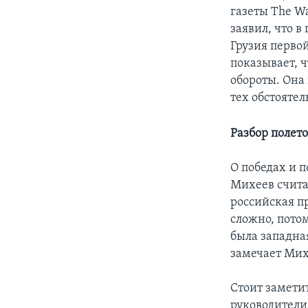
газеты The Wa
заявил, что 
Грузия перво
показывает, 
обороты. Она
тех обстоятел
Разбор полет
О победах и 
Михеев счита
российская пр
сложно, пото
была западна
замечает Мих
Стоит замети
руководители