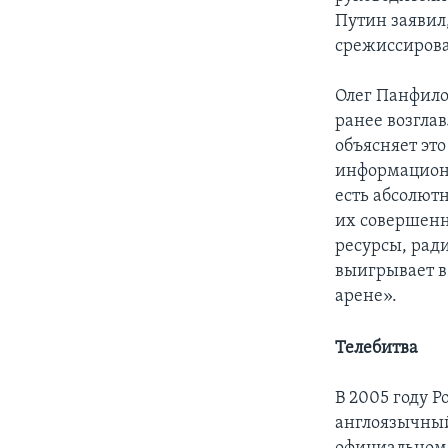
Путин заявил
срежиссирова
Олег Панфило
ранее возгла
объясняет эт
информационн
есть абсолют
их совершенн
ресурсы, рад
выигрывает в
арене».
Телебитва
В 2005 году 
англоязычный 