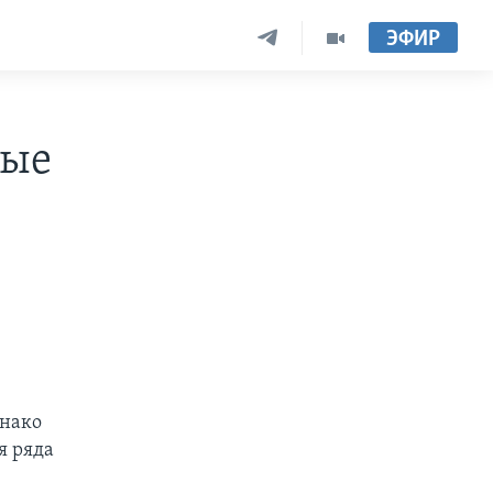
ЭФИР
ные
днако
я ряда