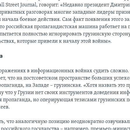
ll Street Journal, говорит: «Недавно президент Дмитр
в приватных разговорах многие западные лидеры призн
й начала боевые действия. Сам факт появления этого з
что российская пропагандистская машина работает на
 пытается полностью игнорировать грузинскую сторону
ьствах, которые привели к началу этой войны».
ов
поражениях в информационных войнах судить сложно.
ет, что на постсоветском пространстве больших успехо
опаганда, на Западе – грузинская. «Хотя назвать это 
му что у Грузии нет своих инструментов доведения ин
я пропаганда, но оперирующая тезисами грузинских п
еев.
ть, что аналогичную позицию неоднократно озвучивал
 российского государства – например, премьер-мини