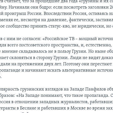
в считает, что за прошедшие два года «грузины и их 
ну. Начинали они бодро: если посмотреть заголовки 20
ый проигрыш России. Впоследствии Россия, оставаясь н
меняя ее, несмотря на давление, фактически, застави
е сообщество принять статус-кво, не юридически, но
в с ним не согласен: «Российское ТВ – мощный источн
я всего постсоветского пространства, и, естественно,
 мнение складывалось не в пользу Грузии. Но ныне о
ет склоняться в сторону Грузии. Люди не видят доказа
ждали на протяжении двух лет. Поэтому они перестают
ропаганде и начинают искать альтернативные источн
.
лярность грузинских взглядов на Западе Панфилов об
разом: «На Западе понимают, что такое пропаганда. 
Россия в отношении западных журналистов, работавших
еракты в Беслане и работавших в Москве во время зах