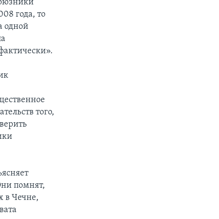
союзники
08 года, то
а одной
ла
 фактически».
ик
бщественное
тельств того,
 верить
ики
ъясняет
Они помнят,
 в Чечне,
вата