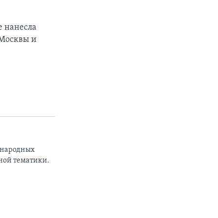
е нанесла
Москвы и
ународных
ной тематики.