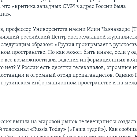
, что «критика западных СМИ в адрес России была
на».
в, профессор Университета имени Илии Чавчавадзе (Т
влявший российский Центр экстремальной журналист
о следующим образом: «Грузия проигрывает в русскоя
ом пространстве. Но как может быть иначе, если у о
но все возможности для ведения информационных войн,
о нет? У России есть десятки телеканалов, огромные и
иостанции и огромный отряд пропагандистов. Однако 
 грузинском информационном пространстве и на меж
Россия вышла на мировой рынок телевещания и создала
телеканал «Russia Today» («Раша тудей»). Как сообща