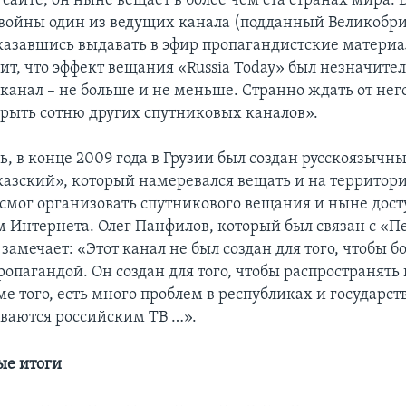
сайте, он ныне вещает в более чем ста странах мира. 
 войны один из ведущих канала (подданный Великобр
отказавшись выдавать в эфир пропагандистские матери
ит, что эффект вещания «Russia Today» был незначите
анал – не больше и не меньше. Странно ждать от него
рыть сотню других спутниковых каналов».
ь, в конце 2009 года в Грузии был создан русскоязычн
азский», который намеревался вещать и на территори
 смог организовать спутникового вещания и ныне дос
м Интернета. Олег Панфилов, который был связан с «
замечает: «Этот канал не был создан для того, чтобы бо
ропагандой. Он создан для того, чтобы распространят
ме того, есть много проблем в республиках и государст
ваются российским ТВ …».
ые итоги