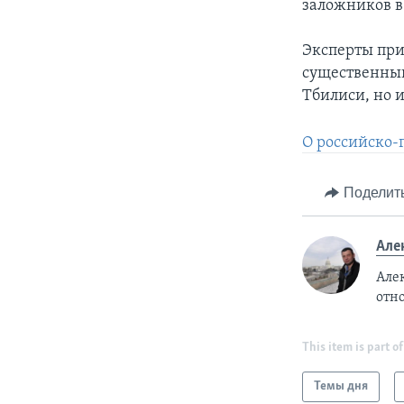
заложников в
Эксперты при
существенны
Тбилиси, но и
О российско-
Поделит
Але
Але
отн
This item is part of
Темы дня