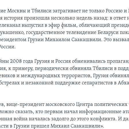
ие Москвы и Тбилиси затрагивает не только Россию и 
 история произошла несколько недель назад: в ответ н
елеканал выпустил в эфир фильм, обличающий презид
укашенко, государственное телевидение Беларуси пок
резидентом Грузии Михаилом Саакашвили. Это вызва
оссии.
ойны 2008 года Грузия и Россия обменивались пропаг
сия, к примеру, периодически обвиняла Тбилиси в под
евиков и международных террористов, Грузия обвинял
бстрелах и незаконной поддержке сепаратистов в Аб
в, вице-президент московского Центра политических 
 сложно сказать, кто первым начал информационные ат
ная война началась задолго до этого конфликта. И д
власти в Грузии пришел Михаил Саакашвили».