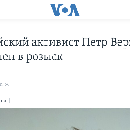
йский активист Петр Вер
лен в розыск
19:56
ься