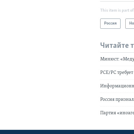
This item is part of
Россия
Но
Читайте 
Минюст: «Меду
РСЕ/РС требуе
Информационно
Россия призна
Партия «иноаге