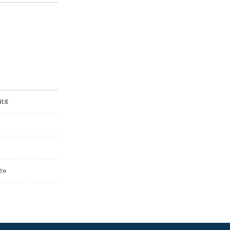
ия
о»