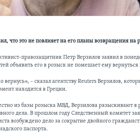
ил, что это не повлияет на его планы возвращения на 
ктивист-правозащитник Петр Верзилов заявил в понед
тей объявить его в розыск не помешает ему вернуться 
о вернусь», – сказал агентству Reuters Верзилов, котор
мент находится в Греции.
вестно из базы розыска МВД, Верзилова разыскивают в
овного дела. В прошлом году Следственный комитет зая
иста возбуждено дело за сокрытие двойного гражданст
надского паспорта.