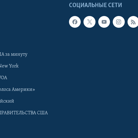
Ы
СОЦИАЛЬНЫЕ СЕТИ
А за минуту
New York
VOA
олоса Америки»
ийский
ПРАВИТЕЛЬСТВА США