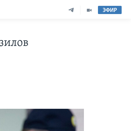
ЭФИР
зилов