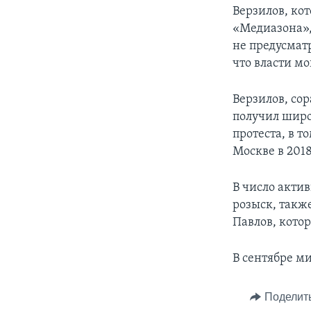
Верзилов, ко
«Медиазона»,
не предусмат
что власти мо
Верзилов, со
получил широ
протеста, в 
Москве в 2018
В число акти
розыск, такж
Павлов, кото
В сентябре м
Поделит