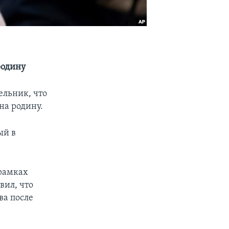
родину
ельник, что
на родину.
ый в
 рамках
вил, что
ва после