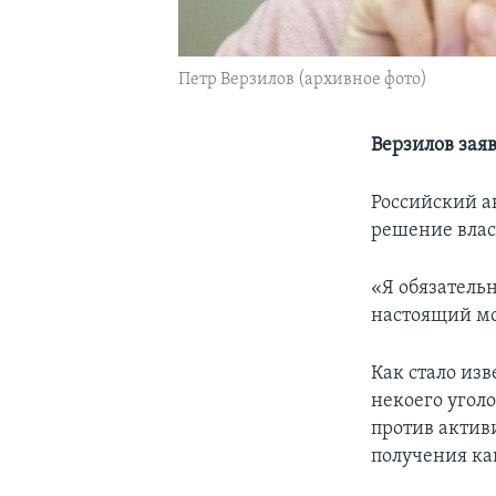
Петр Верзилов (архивное фото)
Верзилов заяв
Российский а
решение влас
«Я обязательн
настоящий мо
Как стало из
некоего угол
против актив
получения ка