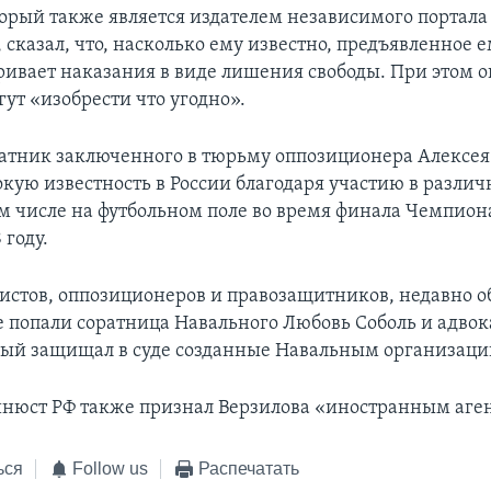
торый также является издателем независимого портала
 сказал, что, насколько ему известно, предъявленное 
ривает наказания в виде лишения свободы. При этом о
гут «изобрести что угодно».
ратник заключенного в тюрьму оппозиционера Алексея
кую известность в России благодаря участию в разли
том числе на футбольном поле во время финала Чемпион
 году.
вистов, оппозиционеров и правозащитников, недавно 
е попали соратница Навального Любовь Соболь и адвок
рый защищал в суде созданные Навальным организаци
инюст РФ также признал Верзилова «иностранным аге
ься
Follow us
Распечатать