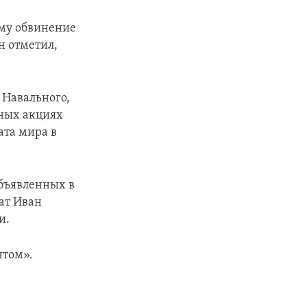
ему обвинение
н отметил,
 Навального,
чных акциях
ата мира в
объявленных в
ат Иван
и.
нтом».