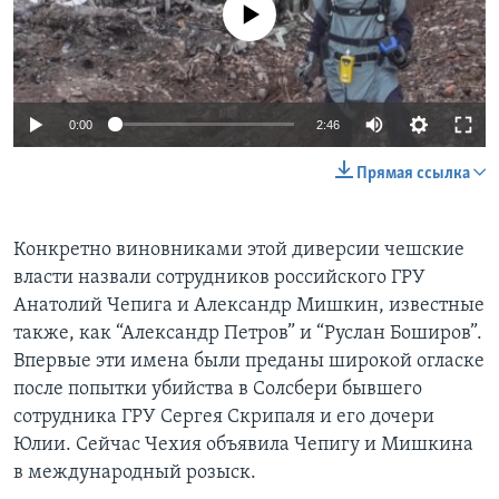
No media source currently available
0:00
2:46
Прямая ссылка
Конкретно виновниками этой диверсии чешские
власти назвали сотрудников российского ГРУ
Анатолий Чепига и Александр Мишкин, известные
также, как “Александр Петров” и “Руслан Боширов”.
Впервые эти имена были преданы широкой огласке
после попытки убийства в Солсбери бывшего
сотрудника ГРУ Сергея Скрипаля и его дочери
Юлии. Сейчас Чехия объявила Чепигу и Мишкина
в международный розыск.