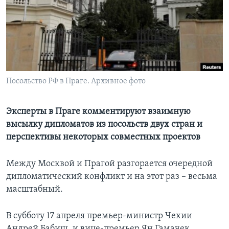
Learning English
СОЦИАЛЬНЫЕ СЕТИ
Посольство РФ в Праге. Архивное фото
Языки
Эксперты в Праге комментируют взаимную
высылку дипломатов из посольств двух стран и
перспективы некоторых совместных проектов
Между Москвой и Прагой разгорается очередной
дипломатический конфликт и на этот раз – весьма
масштабный.
В субботу 17 апреля премьер-министр Чехии
Андрей Бабиш, и вице-премьер Ян Гамачек