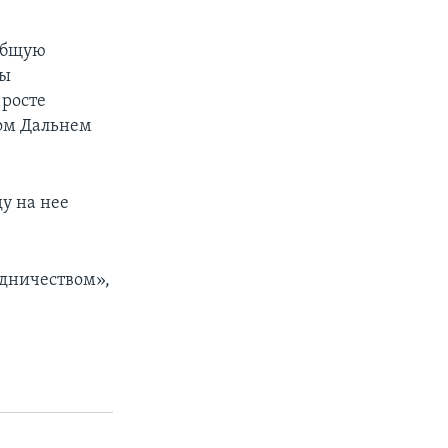
общую
ны
 росте
ом Дальнем
ду на нее
дничеством»,