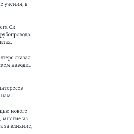
е учения, в
ега Си
трубопровода
итая.
терс сказал
таем наводит
интересов
анам.
ощью нового
, многие из
а за влияние,