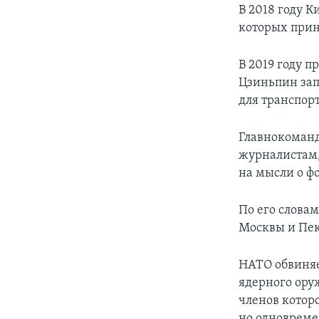
В 2018 году 
которых прин
В 2019 году 
Цзиньпин зап
для транспор
Главнокоманд
журналистам,
на мысли о ф
По его слова
Москвы и Пек
НАТО обвиняе
ядерного ору
членов котор
но одновреме