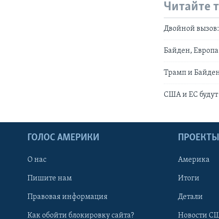
Читайте 
Двойной вызов
Байден, Европа
Трамп и Байден
США и ЕС будут
ГОЛОС АМЕРИКИ
ПРОЕКТ
О нас
Америка
Пишите нам
Итоги
Правовая информация
Детали
Как обойти блокировку сайта?
Новости СШ