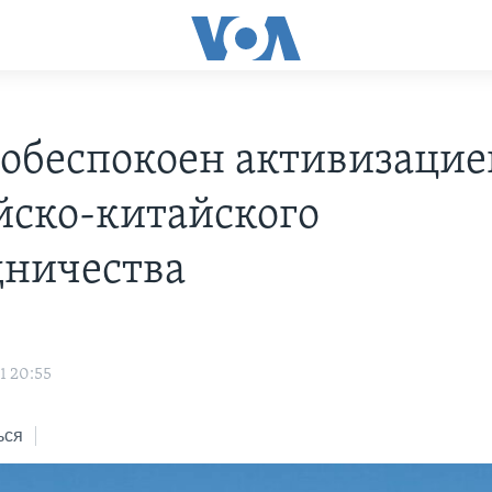
 обеспокоен активизацие
йско-китайского
дничества
1 20:55
ься