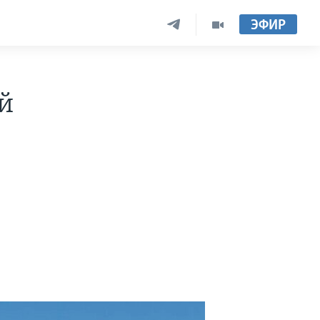
ЭФИР
й