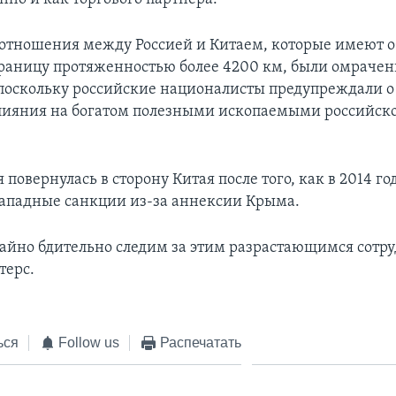
отношения между Россией и Китаем, которые имеют 
раницу протяженностью более 4200 км, были омраче
поскольку российские националисты предупреждали о
лияния на богатом полезными ископаемыми российск
 повернулась в сторону Китая после того, как в 2014 го
ападные санкции из-за аннексии Крыма.
йно бдительно следим за этим разрастающимся сотру
терс.
ься
Follow us
Распечатать