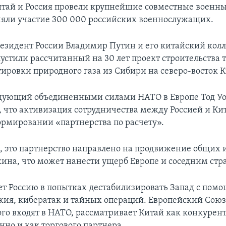
Китай и Россия провели крупнейшие совместные военны
яли участие 300 000 российских военнослужащих.
президент России Владимир Путин и его китайский колл
устили рассчитанный на 30 лет проект строительства 
тировки природного газа из Сибири на северо-восток К
ующий объединенными силами НАТО в Европе Тод Уол
 что активизация сотрудничества между Россией и Ки
ормировании «партнерства по расчету».
м, это партнерство направлено на продвижение общих 
ина, что может нанести ущерб Европе и соседним стр
т Россию в попытках дестабилизировать Запад с пом
жия, кибератак и тайных операций. Европейский Союз
ого входят в НАТО, рассматривает Китай как конкурент
нно и как торгового партнера.