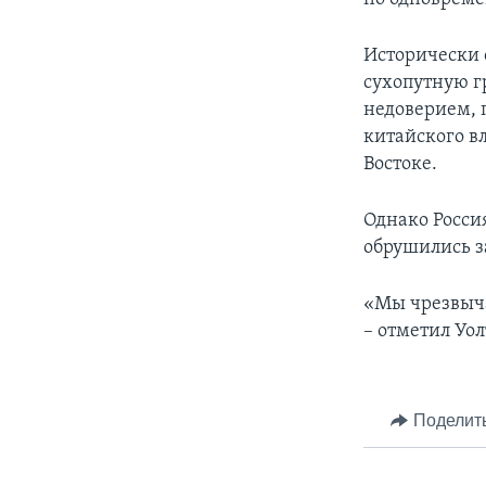
Исторически 
сухопутную г
недоверием, 
китайского в
Востоке.
Однако Россия
обрушились з
«Мы чрезвыча
– отметил Уол
Поделит