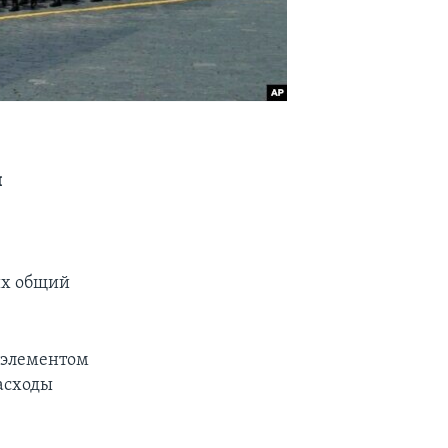
и
их общий
м элементом
асходы