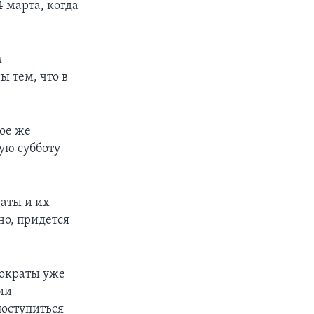
4 марта, когда
м
 тем, что в
ое же
ую субботу
аты и их
но, придется
ократы уже
ии
поступиться