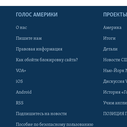
ГОЛОС АМЕРИКИ
ПРОЕКТ
О нас
Америка
Пишите нам
Итоги
Правовая информация
Детали
Как обойти блокировку сайта?
Новости СШ
VOA+
Нью-Йорк 
iOS
Дискуссия 
Android
История «Г
RSS
Учим англ
Learning English
Подпишитесь на новости
ПОЗИЦИЯ 
Пособие по безопасному пользованию