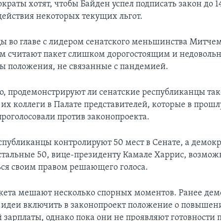
краты хотят, чтобы Байден успел подписать закон до 1
 действия некоторых текущих льгот.
ы во главе с лидером сенатского меньшинства Митче
 считают пакет слишком дорогостоящим и недовольны
ы положения, не связанные с пандемией.
о, продемонстрируют ли сенатские республиканцы так
 их коллеги в Палате представителей, которые в прошл
роголосовали против законопроекта.
спубликанцы контролируют 50 мест в Сенате, а демокр
стальные 50, вице-президенту Камале Харрис, возмож
ься своим правом решающего голоса.
ета мешают несколько спорных моментов. Ранее дем
т идеи включить в законопроект положение о повышен
зарплаты, однако пока они не проявляют готовности 