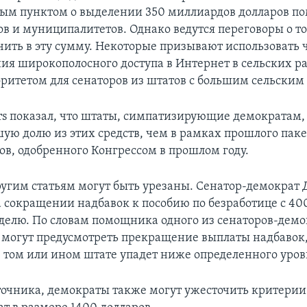
ым пунктом о выделении 350 миллиардов долларов п
ов и муниципалитетов. Однако ведутся переговоры о то
ить в эту сумму. Некоторые призывают использовать ч
ия широкополосного доступа в Интернет в сельских ра
оритетом для сенаторов из штатов с большим сельским
rs показал, что штаты, симпатизирующие демократам, 
шую долю из этих средств, чем в рамках прошлого пак
ов, одобренного Конгрессом в прошлом году.
ругим статьям могут быть урезаны. Сенатор-демокра
а сокращении надбавок к пособию по безработице с 40
еделю. По словам помощника одного из сенаторов-демо
 могут предусмотреть прекращение выплаты надбавок,
в том или ином штате упадет ниже определенного уров
точника, демократы также могут ужесточить критерии