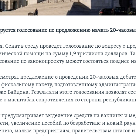
ируется голосование по предложению начать 20-часовы
я, Сенат в среду проведет голосование по вопросу о п
мической помощи на сумму 1,9 триллиона долларов. Т
сование по законопроекту может состояться позднее на
смотрят предложение о проведении 20-часовых дебато
фискальному пакету, подготовленному администраци
о Байдена. Результаты этого голосования позволят со
е о масштабах сопротивления со стороны республикан
 предусматривает выделение средств на вакцины и м
ти, увеличение пособий по безработице и новый рау
ению, малым предприятиям, правительствам штатов 