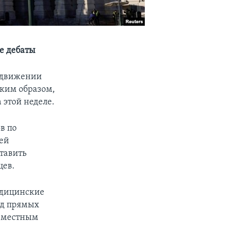
е дебаты
родвижении
аким образом,
 этой неделе.
в по
ей
ставить
цев.
едицинские
нд прямых
и местным