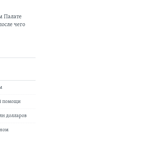
м Палате
осле чего
м
ой помощи
лн долларов
еном