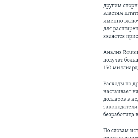
другим спорн
властям штат
именно включ
для расширен
является при
Анализ Reute
получат боль
150 миллиард
Расходы по д
настаивает н
долларов в н
законодатели
безработица 
По словам ис