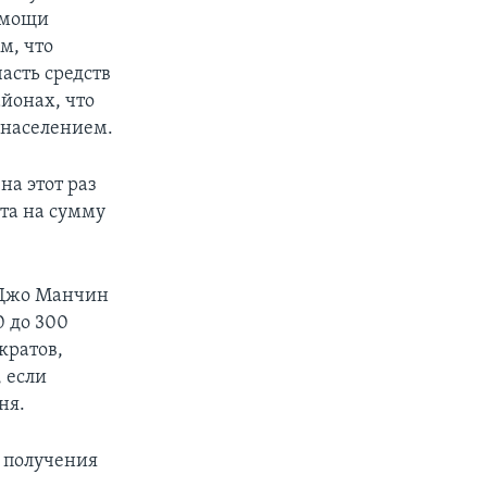
омощи
м, что
асть средств
йонах, что
 населением.
на этот раз
ета на сумму
т Джо Манчин
0 до 300
кратов,
 если
ня.
 получения