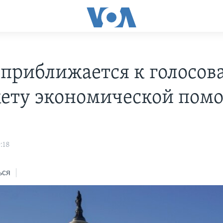
 приближается к голосо
кету экономической пом
:18
ься