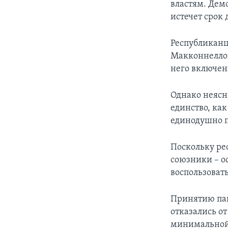
властям. Демо
истечет срок
Республиканц
Макконнеллом
него включен
Однако неясн
единство, как
единодушно п
Поскольку ре
союзники – о
воспользоват
Принятию пак
отказались о
минимальной 