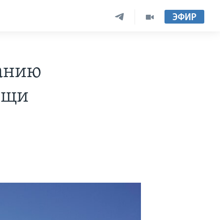
ЭФИР
ванию
ощи