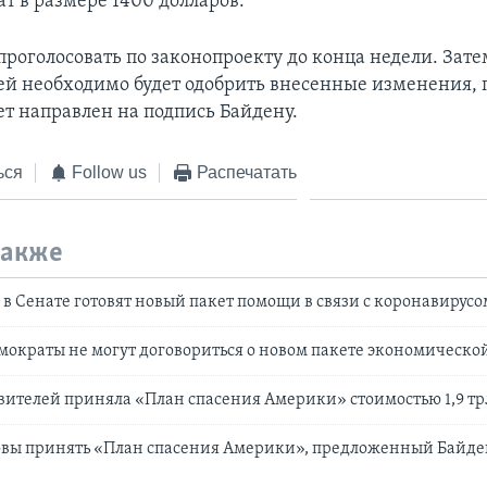
т в размере 1400 долларов.
проголосовать по законопроекту до конца недели. Зате
ей необходимо будет одобрить внесенные изменения, п
ет направлен на подпись Байдену.
ься
Follow us
Распечатать
также
в Сенате готовят новый пакет помощи в связи с коронавирусо
мократы не могут договориться о новом пакете экономическ
вителей приняла «План спасения Америки» стоимостью 1,9 тр
овы принять «План спасения Америки», предложенный Байд