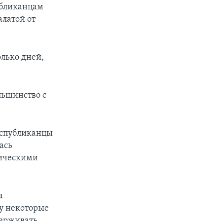
убликанцам
алатой от
олько дней,
льшинство с
республиканцы
ась
мическими
а
у некоторые
держивать,