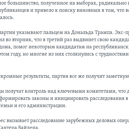
ое большинство, полученное на выборах, радикально
публиканцев и привело к поиску виновных в том, что в
алось.
партии указывают пальцем на Дональда Трампа. Экс-п
л во вторник, что в третий раз выдвинет свою кандида
 дома, помог некоторым кандидатам на республиканс
том году, но многие из них столкнулись с трудностям
скромные результаты, партия все же получит заметную
ы получат контроль над ключевыми комитетами, что 
формировать законы и инициировать расследования 
 семьи и его администрации.
ес вызывает расследование зарубежных деловых опе
Хантера Байдена.