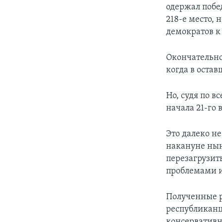
одержал побе
218-е место, 
демократов к
Окончательно
когда в остав
Но, судя по 
начала 21-го 
Это далеко н
накануне нын
перезагрузит
проблемами 
Полученные р
республиканц
консервативн