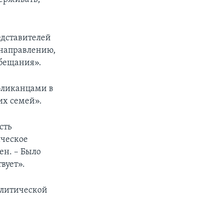
едставителей
 направлению,
обещания».
убликанцами в
их семей».
сть
ическое
ен. – Было
вует».
олитической