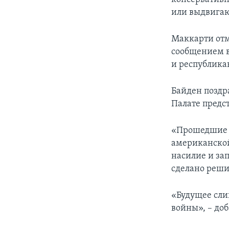
или выдвигаю
Маккарти отм
сообщением в
и республика
Байден поздра
Палате предс
«Прошедшие н
американской
насилие и за
сделано реши
«Будущее сли
войны», – доб