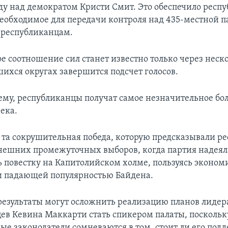
ду над демократом Кристи Смит. Это обеспечило респ
необходимое для передачи контроля над 435-местной п
 республиканцам.
е соотношение сил станет известно только через неск
шихся округах завершится подсчет голосов.
всему, республиканцы получат самое незначительное бо
века.
е та сокрушительная победа, которую предсказывали 
ешних промежуточных выборов, когда партия надеял
ь повестку на Капитолийском холме, пользуясь эконо
и падающей популярностью Байдена.
езультаты могут осложнить реализацию планов лидер
ев Кевина Маккарти стать спикером палаты, поскольк
ые законодатели сомневаются в том, стоит ли его под