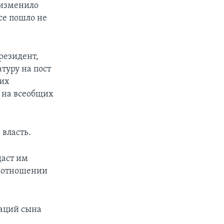
 изменило
се пошло не
резидент,
туру на пост
ких
и на всеобщих
 власть.
даст им
в отношении
раций сына