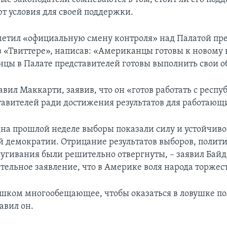
т условия для своей поддержки.
етил «официальную смену контроля» над Палатой пр
 «Твиттере», написав: «Американцы готовы к новому
нцы в Палате представителей готовы выполнить свои 
вил Маккарти, заявив, что он «готов работать с респ
тавителей ради достижения результатов для работающ
а прошлой неделе выборы показали силу и устойчиво
 демократии. Отрицание результатов выборов, полит
пугивания были решительно отвергнуты, – заявил Байд
тельное заявление, что в Америке воля народа торжест
шком многообещающее, чтобы оказаться в ловушке п
авил он.