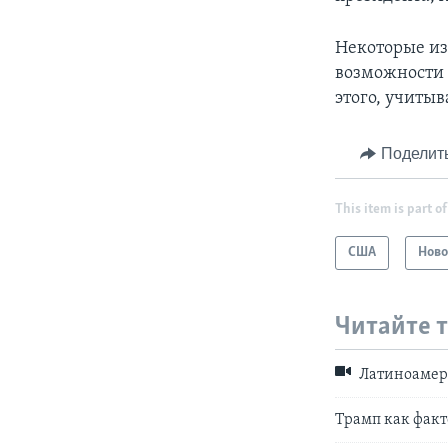
Некоторые из
возможности 
этого, учиты
Поделит
This item is part of
США
Ново
Читайте 
Латиноамери
Трамп как фак