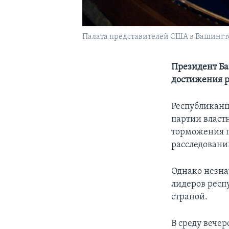
Палата представителей США в Вашингто
Президент Ба
достижения р
Республиканц
партии власт
торможения п
расследовани
Однако незна
лидеров респ
страной.
В среду вече