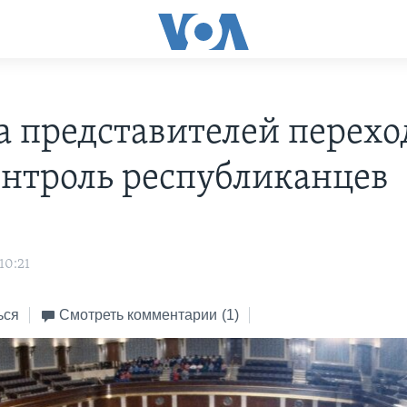
а представителей перехо
онтроль республиканцев
s
10:21
ься
Смотреть комментарии
(1)