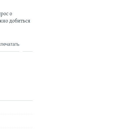
рос о
жно добиться
печатать