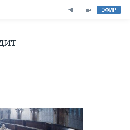
ЭФИР
дит