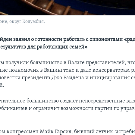
не, округ Колумбия.
йден заявил о готовности работать с оппонентами «ра
езультатов для работающих семей»
ы получили большинство в Палате представителей, что
ные полномочия в Вашингтоне и дало консерваторам р
овестки президента Джо Байдена и инициирования с
й.
чительное большинство создаст непосредственные вы
убликанцев и ограничит возможности партии по упра
ром конгрессмен Майк Гарсия, бывший летчик-истреби