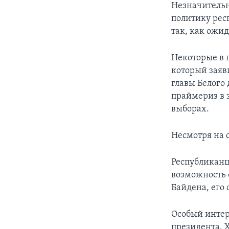
Незначительн
политику рес
так, как ожид
Некоторые в 
который заяви
главы Белого
праймериз в э
выборах.
Несмотря на 
Республиканц
возможность 
Байдена, его
Особый интер
президента, 