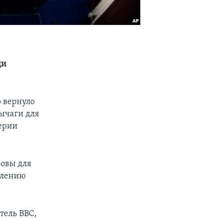
ди
 вернуло
ычаги для
ерии
зовы для
влению
тель ВВС,