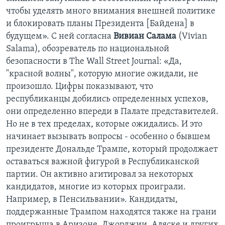
чтобы уделять много внимания внешней политике
и блокировать планы Президента [Байдена] в
будущем». С ней согласна
Вивиан Салама
(Vivian
Salama), обозреватель по национальной
безопасности в The Wall Street Journal: «Да,
"красной волны", которую многие ожидали, не
произошло. Цифры показывают, что
республиканцы добились определенных успехов,
они определенно впереди в Палате представителей.
Но не в тех пределах, которые ожидались. И это
начинает вызывать вопросы - особенно о бывшем
президенте Дональде Трампе, который продолжает
оставаться важной фигурой в Республиканской
партии. Он активно агитировал за некоторых
кандидатов, многие из которых проиграли.
Например, в Пенсильвании». Кандидаты,
поддержанные Трампом находятся также на грани
проигрыша в Аризоне, Джорджии, Аляске и других