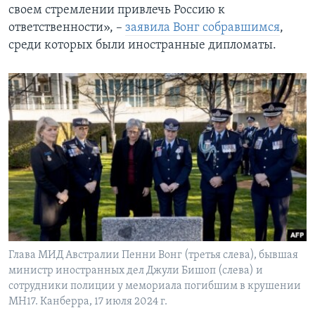
своем стремлении привлечь Россию к
ответственности», –
заявила Вонг собравшимся
,
среди которых были иностранные дипломаты.
Глава МИД Австралии Пенни Вонг (третья слева), бывшая
министр иностранных дел Джули Бишоп (слева) и
сотрудники полиции у мемориала погибшим в крушении
MH17. Канберра, 17 июля 2024 г.