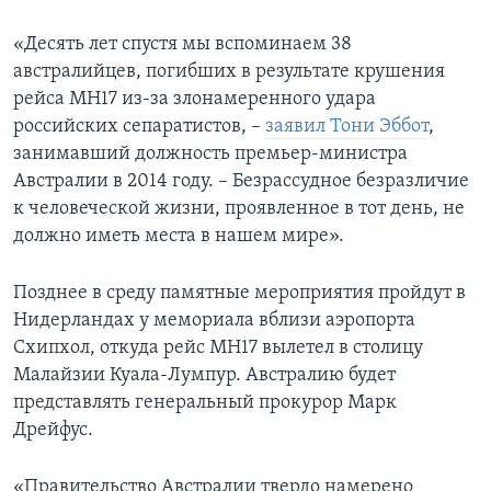
«Десять лет спустя мы вспоминаем 38
австралийцев, погибших в результате крушения
рейса МН17 из-за злонамеренного удара
российских сепаратистов, –
заявил Тони Эббот
,
занимавший должность премьер-министра
Австралии в 2014 году. – Безрассудное безразличие
к человеческой жизни, проявленное в тот день, не
должно иметь места в нашем мире».
Позднее в среду памятные мероприятия пройдут в
Нидерландах у мемориала вблизи аэропорта
Схипхол, откуда рейс МН17 вылетел в столицу
Малайзии Куала-Лумпур. Австралию будет
представлять генеральный прокурор Марк
Дрейфус.
«Правительство Австралии твердо намерено