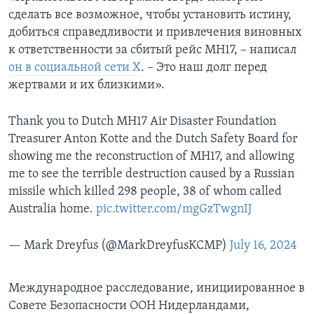
сделать все возможное, чтобы установить истину,
добиться справедливости и привлечения виновных
к ответственности за сбитый рейс МН17, – написал
он в социальной сети Х
. – Это наш долг перед
жертвами и их близкими».
Thank you to Dutch MH17 Air Disaster Foundation
Treasurer Anton Kotte and the Dutch Safety Board for
showing me the reconstruction of MH17, and allowing
me to see the terrible destruction caused by a Russian
missile which killed 298 people, 38 of whom called
Australia home.
pic.twitter.com/mgGzTwgnIJ
— Mark Dreyfus (@MarkDreyfusKCMP)
July 16, 2024
Международное расследование, инициированное в
Совете Безопасности ООН Нидерландами,