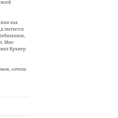
своей
янии как
ад пытается
 стабильным,
т. Мне
аявил Крамер
овам, «очень