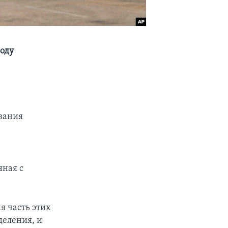
оду
вания
нная с
я часть этих
деления, и