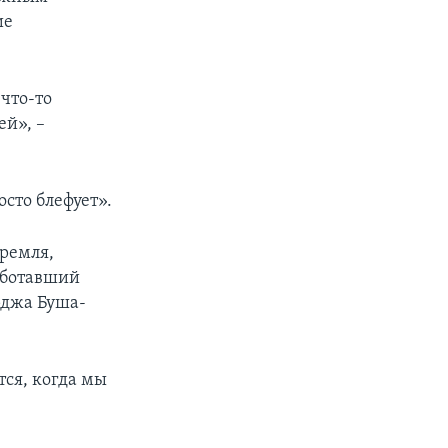
ие
что-то
ей», –
сто блефует».
ремля,
аботавший
рджа Буша-
тся, когда мы