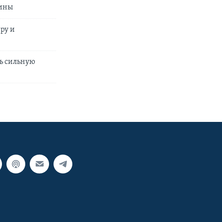
аины
ру и
ь сильную