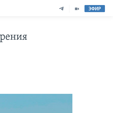
ЭФИР
ерения