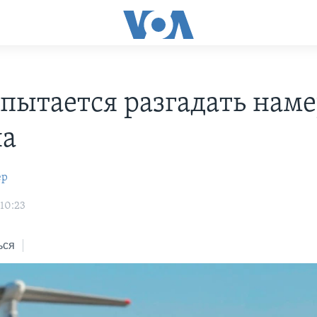
 пытается разгадать нам
на
ер
 10:23
ься