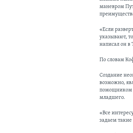
маневром Пут
преимущества
«Если развер
указывают, т
написал он в
По словам Коф
Создание не
возможно, яв
помощником 
младшего.
«Все интересу
задаем такие 