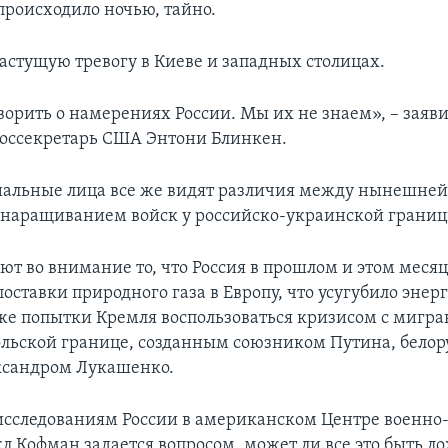
происходило ночью, тайно.
растущую тревогу в Киеве и западных столицах.
ворить о намерениях России. Мы их не знаем», – заяви
госсекретарь США Энтони Блинкен.
альные лица все же видят различия между нынешней
наращиванием войск у российско-украинской границ
т во внимание то, что Россия в прошлом и этом меся
оставки природного газа в Европу, что усугубило эне
кже попытки Кремля воспользоваться кризисом с мигр
ольской границе, созданным союзником Путина, бело
ксандром Лукашенко.
исследованиям России в американском Центре военно
л Кофман задается вопросом, может ли все это быть 