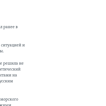
л ранее в
 ситуацией и
ы.
це решила не
ргетический
антами на
русским
-морского
ложным