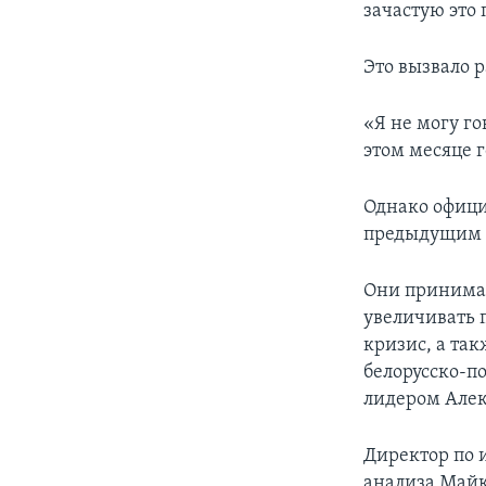
зачастую это 
Это вызвало 
«Я не могу го
этом месяце 
Однако офици
предыдущим 
Они принимаю
увеличивать п
кризис, а та
белорусско-п
лидером Але
Директор по 
анализа Майк