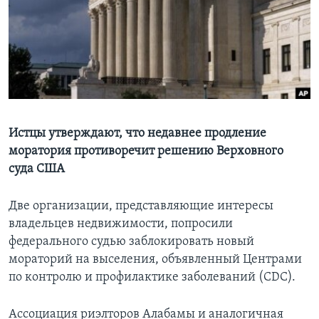
Learning English
СОЦИАЛЬНЫЕ СЕТИ
Языки
Истцы утверждают, что недавнее продление
моратория противоречит решению Верховного
суда США
Две организации, представляющие интересы
владельцев недвижимости, попросили
федерального судью заблокировать новый
мораторий на выселения, объявленный Центрами
по контролю и профилактике заболеваний (CDC).
Ассоциация риэлторов Алабамы и аналогичная