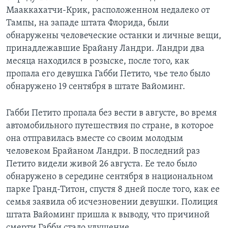
Мааккахатчи-Крик, расположенном недалеко от
Тампы, на западе штата Флорида, были
обнаружены человеческие останки и личные вещи,
принадлежавшие Брайану Ландри. Ландри два
месяца находился в розыске, после того, как
пропала его девушка Габби Петито, чье тело было
обнаружено 19 сентября в штате Вайоминг.
Габби Петито пропала без вести в августе, во время
автомобильного путешествия по стране, в которое
она отправилась вместе со своим молодым
человеком Брайаном Ландри. В последний раз
Петито видели живой 26 августа. Ее тело было
обнаружено в середине сентября в национальном
парке Гранд-Титон, спустя 8 дней после того, как ее
семья заявила об исчезновении девушки. Полиция
штата Вайоминг пришла к выводу, что причиной
смерти Габби стало удушение.