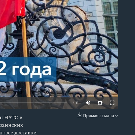
able
4:11
Прямая ссылка
ан НАТО в
EMBED
краинских
просе доставки