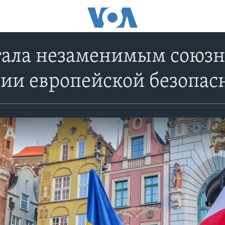
тала незаменимым союз
нии европейской безопас