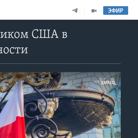
ЭФИР
ником США в
ности
EMBED