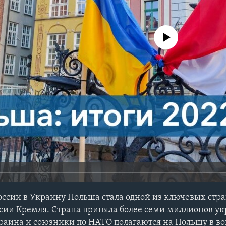
No media source currently avail
оссии в Украину Польша стала одной из ключевых стр
сии Кремля. Страна приняла более семи миллионов у
раина и союзники по НАТО полагаются на Польшу в во