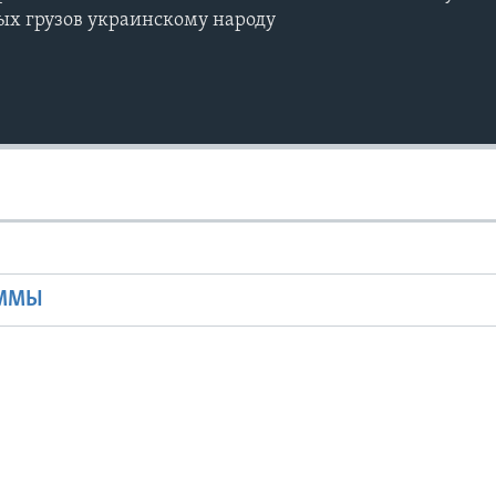
ых грузов украинскому народу
Ы
АММЫ