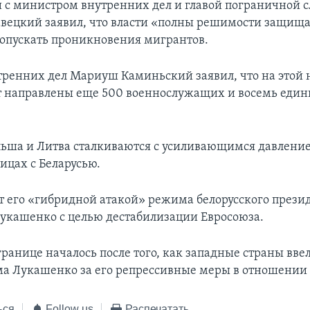
и с министром внутренних дел и главой пограничной 
ецкий заявил, что власти «полны решимости защищ
допускать проникновения мигрантов.
ренних дел Мариуш Каминьский заявил, что на этой 
т направлены еще 500 военнослужащих и восемь един
ьша и Литва сталкиваются с усиливающимся давлени
ицах с Беларусью.
 его «гибридной атакой» режима белорусского прези
укашенко с целью дестабилизации Евросоюза.
границе началось после того, как западные страны вве
а Лукашенко за его репрессивные меры в отношении
ься
Follow us
Распечатать