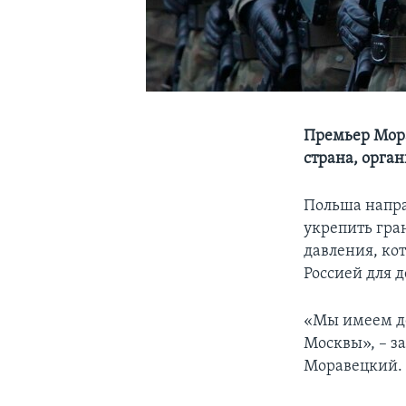
Премьер Мора
страна, орга
Польша напра
укрепить гра
давления, ко
Россией для 
«Мы имеем де
Москвы», – з
Моравецкий.