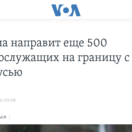
а направит еще 500
ослужащих на границу с
усью
s
21 09:08
ься