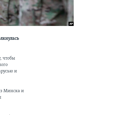
олкнулась
, чтобы
ного
арусью и
из Минска и
ш