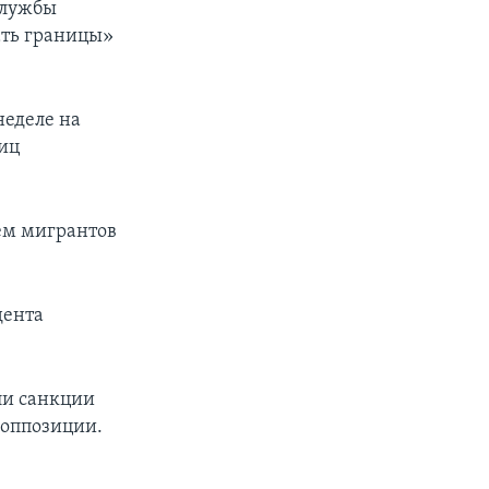
службы
ать границы»
неделе на
иц
ем мигрантов
дента
ли санкции
 оппозиции.