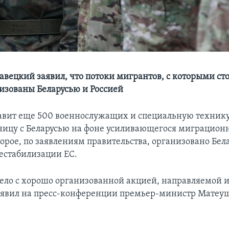
вецкий заявил, что потоки мигрантов, с которыми ст
низованы Беларусью и Россией
вит еще 500 военнослужащих и специальную технику
ницу с Беларусью на фоне усиливающегося миграцион
торое, по заявлениям правительства, организовано Бел
дестабилизации ЕС.
ло с хорошо организованной акцией, направляемой 
аявил на пресс-конференции премьер-министр Матеу