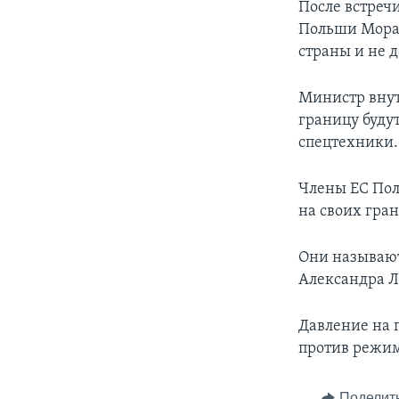
После встреч
Польши Морав
страны и не 
Министр внут
границу буду
спецтехники.
Члены ЕС Пол
на своих гран
Они называют
Александра Л
Давление на 
против режим
Поделит