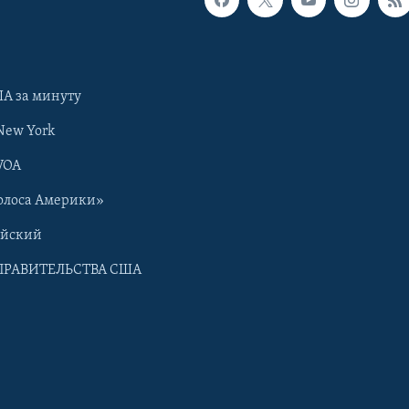
А за минуту
New York
VOA
олоса Америки»
ийский
ПРАВИТЕЛЬСТВА США