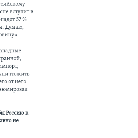
оссийскому
сне вступит в
падет 57 %
ы. Думаю,
овину».
западные
краиной,
импорт,
ы уничтожить
го от него
резюмировал
бы Россию к
ивно не