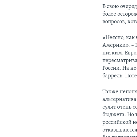
В свою очере
более осторо
вопросов, кот
«Неясно, как 
Америки». – 
низким. Евро
пересматрива
России. На не
баррель. Поте
Также непонят
альтернатива
сулит очень 
бюджета. Но 
российской н
отказываются