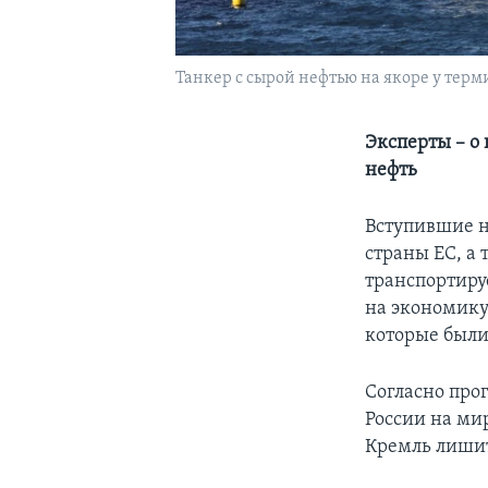
Танкер с сырой нефтью на якоре у терми
Эксперты – о
нефть
Вступившие н
страны ЕС, а 
транспортиру
на экономику
которые были
Согласно про
России на ми
Кремль лишит