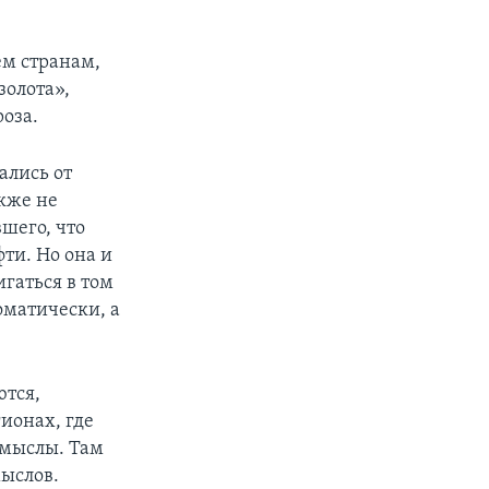
ем странам,
золота»,
роза.
ались от
акже не
шего, что
ти. Но она и
игаться в том
оматически, а
ются,
ионах, где
омыслы. Там
ыслов.