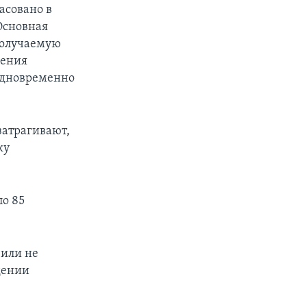
асовано в
Основная
 получаемую
нения
одновременно
затрагивают,
ку
ло 85
зили не
дении