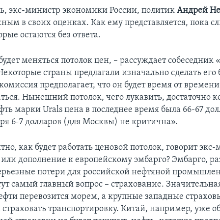
дь, экс-министр экономики России, политик
Андрей Не
жным в своих оценках. Как ему представляется, пока 
орые остаются без ответа.
будет меняться потолок цен, – рассуждает собеседник 
Некоторые страны предлагали изначально сделать его 
комиссия предполагает, что он будет время от времени
ться. Нынешний потолок, чего лукавить, достаточно 
фть марки Urals цена в последнее время была 66-67 дол
ря 6-7 долларов (для Москвы) не критична».
но, как будет работать ценовой потолок, говорит экс-
 или дополнение к европейскому эмбарго? Эмбарго, ра
серьезные потери для российской нефтяной промышле
тут самый главный вопрос – страхование. Значительна
ефти перевозится морем, а крупные западные страхо
 страховать транспортировку. Китай, например, уже об