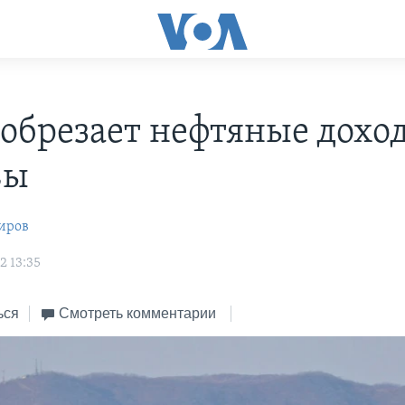
 обрезает нефтяные дохо
вы
иров
2 13:35
ься
Смотреть комментарии