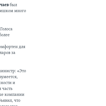
чаев
был
слишком много
«Голоса
более
комфортен для
ларов за
министр: «Это
зумеется,
нности и
я часть
вые компании
ъявил, что