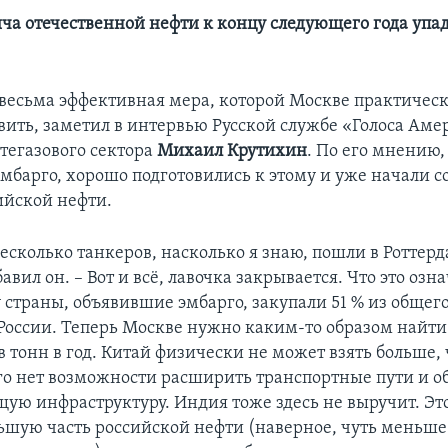
ча отечественной нефти к концу следующего года упа
 весьма эффективная мера, которой Москве практическ
вить, заметил в интервью Русской службе «Голоса Ам
тегазового сектора
Михаил Крутихин
. По его мнению,
мбарго, хорошо подготовились к этому и уже начали 
ийской нефти.
есколько танкеров, насколько я знаю, пошли в Роттер
бавил он. – Вот и всё, лавочка закрывается. Что это озна
 страны, объявившие эмбарго, закупали 51 % из общего
России. Теперь Москве нужно каким-то образом найти
 тонн в год. Китай физически не может взять больше,
го нет возможности расширить транспортные пути и о
щую инфраструктуру. Индия тоже здесь не выручит. Это
льшую часть российской нефти (наверное, чуть меньше