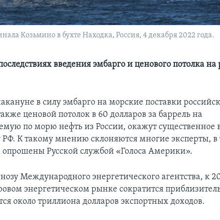
нала Козьмино в бухте Находка, Россия, 4 декабря 2022 года.
 последствиях введения эмбарго и ценового потолка на
акануне в силу эмбарго на морские поставки российск
также ценовой потолок в 60 долларов за баррель на
емую по морю нефть из России, окажут существенное 
 РФ. К такому мнению склоняются многие эксперты, в 
 опрошены Русской службой «Голоса Америки».
гнозу Международного энергетического агентства, к 20
ровом энергетическом рынке сократится приблизительн
ся около триллиона долларов экспортных доходов.