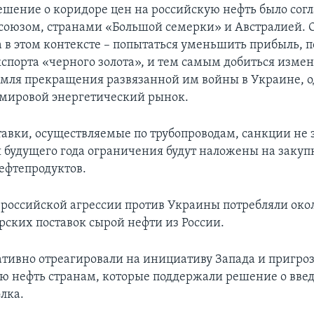
шение о коридоре цен на российскую нефть было согл
союзом, странами «Большой семерки» и Австралией. 
а в этом контексте – попытаться уменьшить прибыль,
кспорта «черного золота», и тем самым добиться изме
мля прекращения развязанной им войны в Украине, 
 мировой энергетический рынок.
тавки, осуществляемые по трубопроводам, санкции не 
ля будущего года ограничения будут наложены на закуп
ефтепродуктов.
 российской агрессии против Украины потребляли око
рских поставок сырой нефти из России.
ативно отреагировали на инициативу Запада и пригро
ою нефть странам, которые поддержали решение о вве
лка.