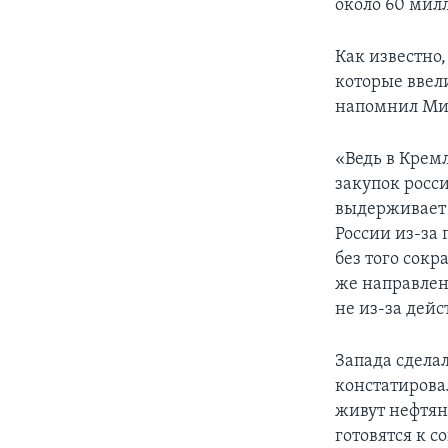
около 60 милл
Как известно,
которые ввел
напомнил Миха
«Ведь в Кремл
закупок росси
выдерживает 
России из-за
без того сокр
же направлен
не из-за дей
Запада сделал
констатирова
живут нефтян
готовятся к 