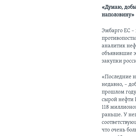
«Думаю, добы
наполовину»
Эмбарго ЕС –
противопоста
аналитик неф
объявившие э
закупки росс
«Последние н
недавно, – до
прошлом году
сырой нефти 
118 миллионов
раньше. У не
соответствую
что очень бо