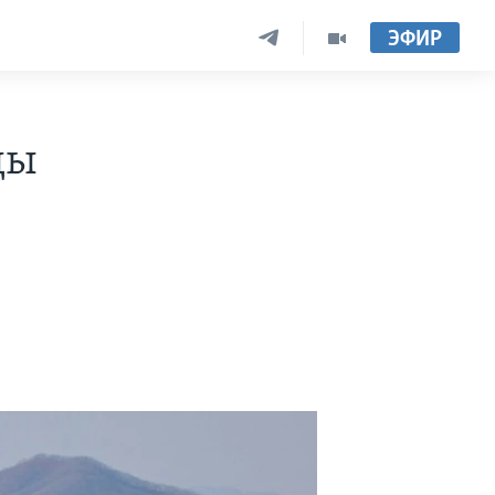
ЭФИР
ды