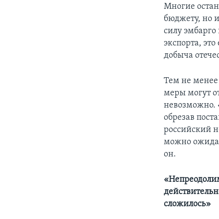
Многие остан
бюджету, но и
силу эмбарго 
экспорта, эт
добыча отече
Тем не менее
меры могут о
невозможно. 
обрезав поста
российский н
можно ожидат
он.
«Непреодолим
действительн
сложилось»