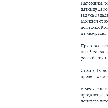
Напомним, ре
пятницу Евро
задача Запад
Москвой от э
политики Кре
не «взорвав»
При этом пос
но с 5 февра
российских н
Страны ЕС до
процентов мо
В Москве нег
продавать св
ценового пото