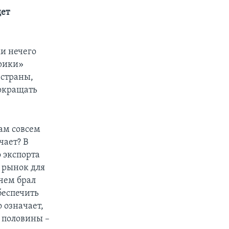
дет
и нечего
ерики»
 страны,
сокращать
дам совсем
чает? В
 экспорта
 рынок для
 чем брал
беспечить
 означает,
 половины –