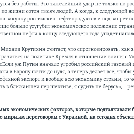
утся без работы. Это тяжелейший удар не только по р
 по жизни сотен тысяч людей. А когда, к следующей ве
на закупку российских нефтепродуктов и под запрет по
о еще больше усугубит экономическое положение стран
ственной нефти к концу следующего года упадет напол
 Михаил Крутихин считает, что спрогнозировать, как 
тразиться на политике Кремля в отношении войны с У
«Если уж Путин вначале угробил российский газовый 
вки в Европу почти до нуля, а теперь делает все, чтоб
ефтяной экспорт и вообще всю экономику страны, то че
ь в ближайшей перспективе, я судить не берусь», – 
ых экономических факторов, которые подталкивали 
о мирным переговорам с Украиной, на сегодня объект