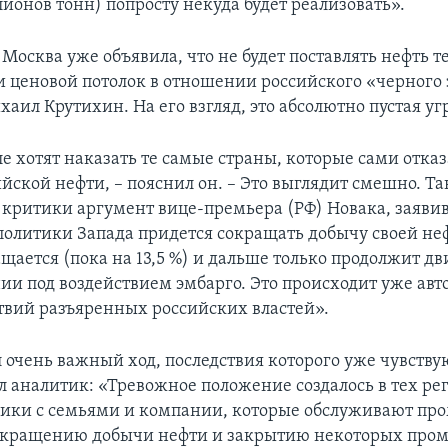
ионов тонн) попросту некуда будет реализовать».
 Москва уже объявила, что не будет поставлять нефть т
и ценовой потолок в отношении российского «черного 
ил Крутихин. На его взгляд, это абсолютно пустая уг
е хотят наказать те самые страны, которые сами отказ
йской нефти, – пояснил он. – Это выглядит смешно. Т
критики аргумент вице-премьера (РФ) Новака, заявив
 политики Запада придется сокращать добычу своей неф
ащается (пока на 13,5 %) и дальше только продолжит дв
ии под воздействием эмбарго. Это происходит уже авт
ствий разъяренных российских властей».
 очень важный ход, последствия которого уже чувству
л аналитик: «Тревожное положение создалось в тех рег
ики с семьями и компании, которые обслуживают пр
сокращению добычи нефти и закрытию некоторых пром