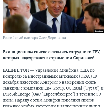
Learning English
СОЦИАЛЬНЫЕ СЕТИ
Российский олигарх Олег Дерипаска
Языки
В санкционном списке оказались сотрудники ГРУ,
которых подозревают в отравлении Скрипалей
ВАШИНГТОН —
Управление Минфина США по
контролю за иностранными активами (OFAC) 19
декабря известило Конгресс о намерении снять
санкции с компаний En+ Group, UC Rusal ("Русал") и
EuroSibEnergo (ОАО "Евросибэнерго") в течение 30
дней. Наряду с этим Минфин пополнил список
граждан особых категорий и запрещенных лиц: в