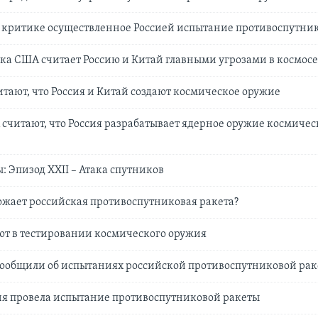
 критике осуществленное Россией испытание противоспутни
ка США считает Россию и Китай главными угрозами в космос
итают, что Россия и Китай создают космическое оружие
считают, что Россия разрабатывает ядерное оружие космичес
: Эпизод XXII – Атака спутников
ожает российская противоспутниковая ракета?
ют в тестировании космического оружия
ообщили об испытаниях российской противоспутниковой ра
ия провела испытание противоспутниковой ракеты