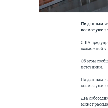
По данным из
космос уже в 
США предупре
возможной уг
Об этом сооб
источники.
По данным из
космос уже в 
Два собеседн
может рассма