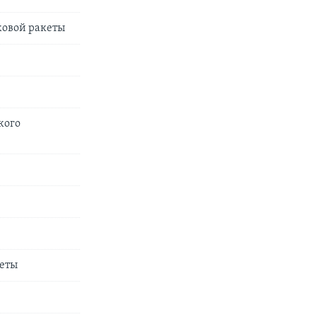
ковой ракеты
е
кого
кеты