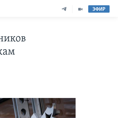
ЭФИР
ников
кам