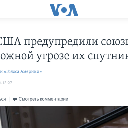
США предупредили союз
можной угрозе их спутни
ей «Голоса Америки»
 13:27
ься
Смотреть комментарии