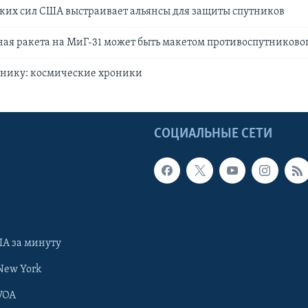
ких сил США выстраивает альянсы для защиты спутников
ая ракета на МиГ-31 может быть макетом противоспутниково
тнику: космические хроники
Ы
СОЦИАЛЬНЫЕ СЕТИ
А за минуту
New York
VOA