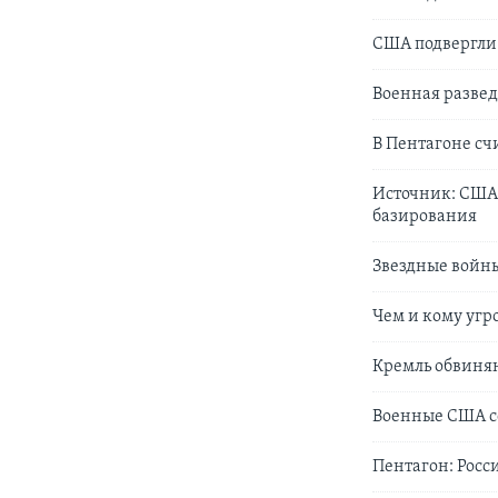
США подвергли
Военная развед
В Пентагоне сч
Источник: США 
базирования
Звездные войны
Чем и кому угр
Кремль обвиня
Военные США с
Пентагон: Росс