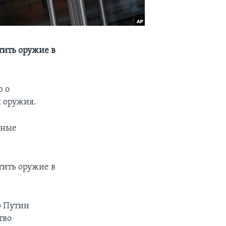
тить оружие в
ю о
й оружия.
нные
тить оружие в
р Путин
тво