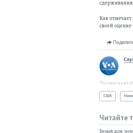
сдерживания, 
Как отмечает
своей оценке 
Поделит
Слу
This item is part of
США
Ново
Читайте 
Белый дом: неп