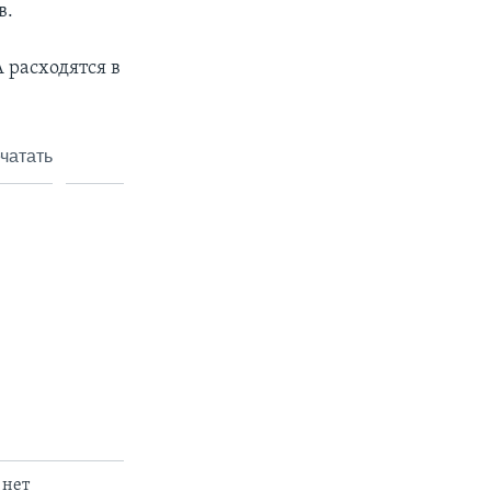
в.
 расходятся в
чатать
 нет