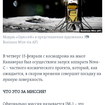
Learning English
СОЦИАЛЬНЫЕ СЕТИ
Модуль «Одиссей» в представлении художника (📷:
Business Wire via AP)
Языки
В четверг 15 февраля с космодрома на мысе
Канаверал был осуществлен запуск аппарата Nova-
C – частного космического проекта, который, как
ожидается, в скором времени совершит посадку на
лунную поверхность.
ЧТО ЭТО ЗА МИССИЯ?
Официально миссия называется IM-1 – это