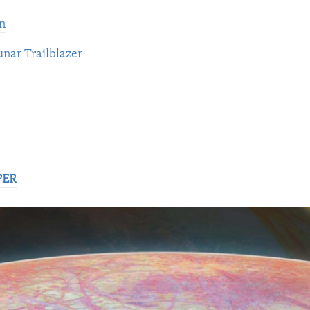
n
nar Trailblazer
PER