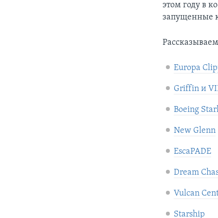
этом году в к
запущенные к
Рассказываем
Europa Clip
Griffin и V
Boeing Star
New Glenn
EscaPADE
Dream Chas
Vulcan Cen
Starship