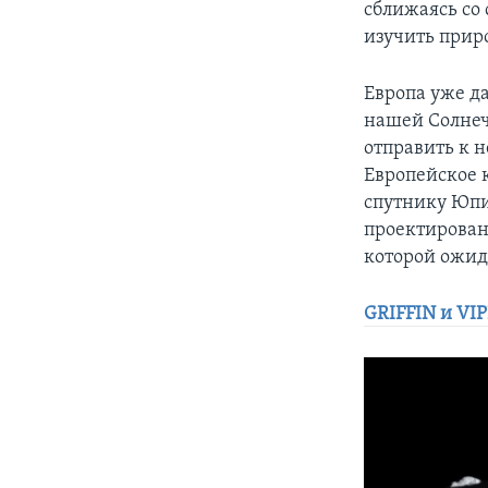
сближаясь со 
изучить прир
Европа уже да
нашей Солнеч
отправить к н
Европейское 
спутнику Юпит
проектировани
которой ожида
GRIFFIN и VI