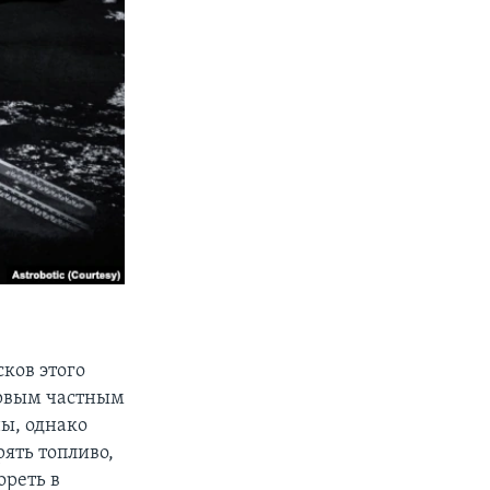
ков этого
ервым частным
ы, однако
рять топливо,
ореть в