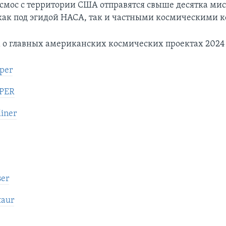
осмос с территории США отправятся свыше десятка мис
ак под эгидой НАСА, так и частными космическими 
 о главных американских космических проектах 2024 
per
IPER
liner
er
taur