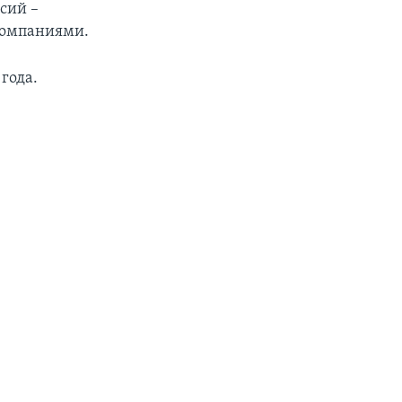
сий –
компаниями.
года.