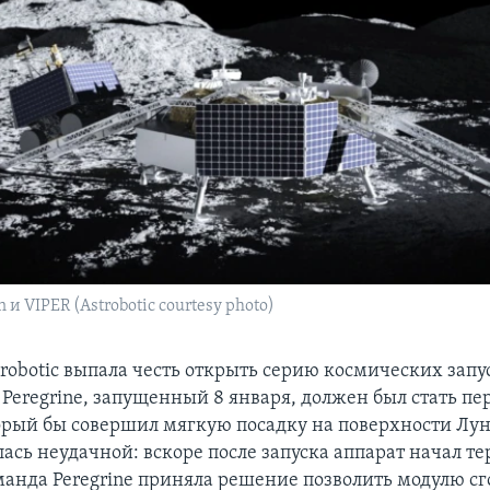
 и VIPER (Astrobotic courtesy photo)
obotic выпала честь открыть серию космических запус
т Peregrine, запущенный 8 января, должен был стать п
орый бы совершил мягкую посадку на поверхности Лун
ась неудачной: вскоре после запуска аппарат начал те
манда Peregrine приняла решение позволить модулю сг