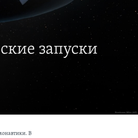
нские запуски
монавтики. В