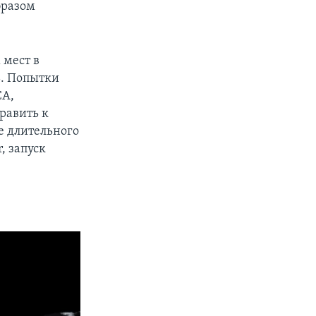
бразом
 мест в
ь. Попытки
СА,
равить к
е длительного
, запуск