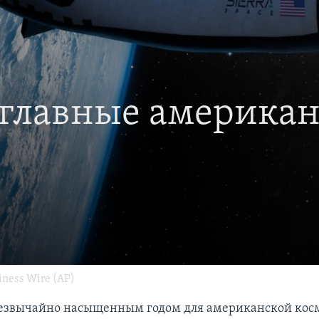
: главные америка
ness Wire (AP)
резвычайно насыщенным годом для американской кос