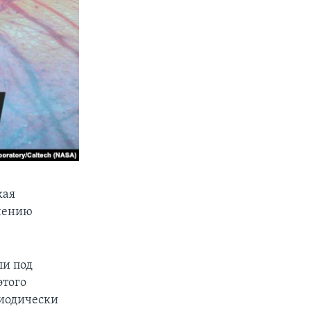
кая
учению
ли под
этого
риодически