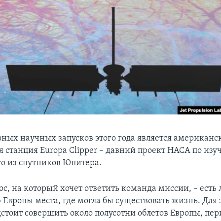
вных научных запусков этого года является американс
 станция Europa Clipper – давний проект НАСА по из
го из спутников Юпитера.
с, на который хочет ответить команда миссии, – есть 
Европы места, где могла бы существовать жизнь. Для 
дстоит совершить около полусотни облетов Европы, пе