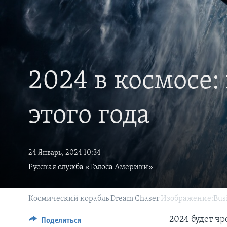
2024 в космосе
этого года
24 Январь, 2024 10:34
Русская служба «Голоса Америки»
Космический корабль Dream Chaser
Изображение:Busi
2024 будет ч
Поделиться