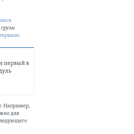
олоса
 грузы
атериале
.
н первый в
дуль
у. Например,
ажно для
 следующего