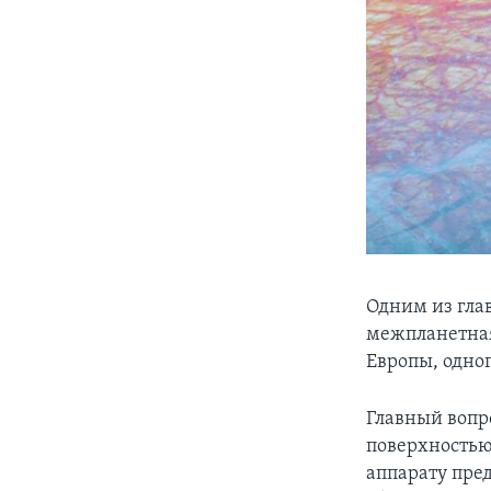
Одним из гла
межпланетная
Европы, одно
Главный вопро
поверхностью 
аппарату пре