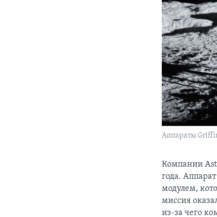
Аппараты Griffin
Компании Astr
года. Аппара
модулем, кот
миссия оказал
из-за чего ко