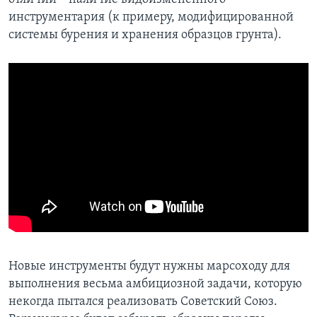
инструментария (к примеру, модифицированной
системы бурения и хранения образцов грунта).
Новые инструменты будут нужны марсоходу для
выполнения весьма амбициозной задачи, которую
некогда пытался реализовать Советский Союз.