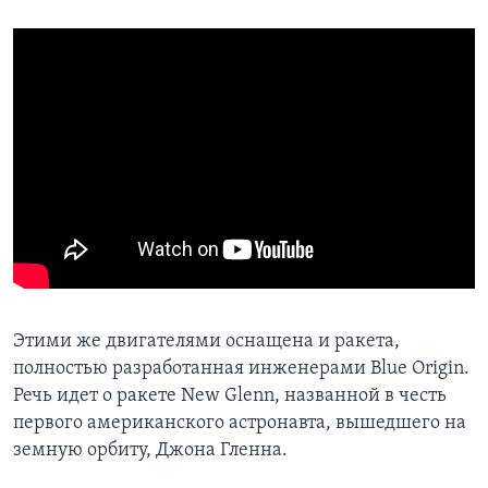
Этими же двигателями оснащена и ракета,
полностью разработанная инженерами Blue Origin.
Речь идет о ракете New Glenn, названной в честь
первого американского астронавта, вышедшего на
земную орбиту, Джона Гленна.