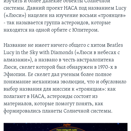
изучить и более далекие объекты Солнечной
системы. Давний проект НАСА под названием Lucy
(«Люси») нацелен на изучение восьми «троянцев»
- так называется группа астероидов, которые
находятся на одной орбите с Юпитером.
Название не имеет ничего общего с хитом Beatles
Lucy in the Sky with Diamonds («Люси в небесах с
алмазами»), а названо в честь австралопитека
Люси, скелет которой был обнаружен в 1970-х в
Эфиопии. Ее скелет дал ученым более полное
понимание механизма эволюции, что и обусловило
выбор названия для миссии к «троянцам»: как
полагают в НАСА, астероиды состоят из
материалов, которые помогут понять, как
формировались планеты Солнечной системы.