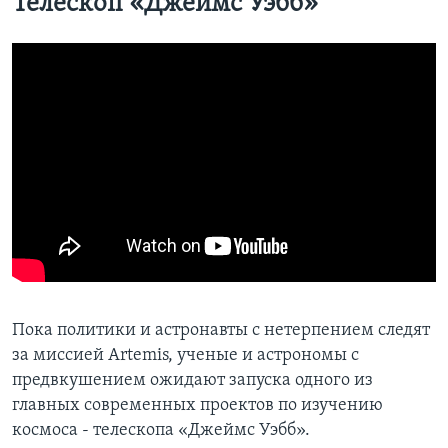
Телескоп «Джеймс Уэбб»
Пока политики и астронавты с нетерпением следят
за миссией Artemis, ученые и астрономы с
предвкушением ожидают запуска одного из
главных современных проектов по изучению
космоса - телескопа «Джеймс Уэбб».