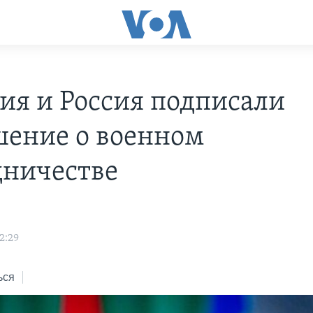
ия и Россия подписали
шение о военном
дничестве
12:29
ься