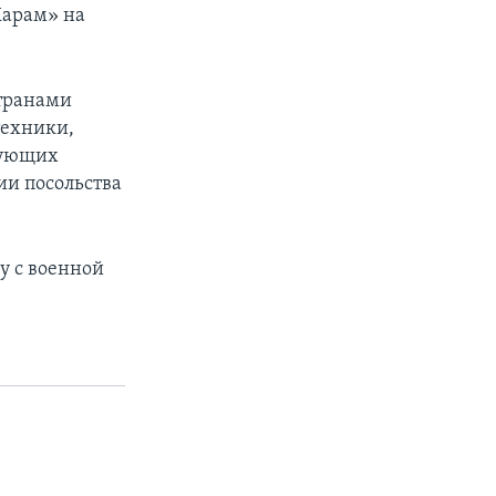
Харам» на
странами
техники,
вующих
ии посольства
у с военной