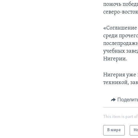
помочь побед
северо-восток
«Соглашение 
среди прочег
послепродажн
учебных заве
Нигерии.
Нигерия уже 
техникой, за
Поделит
This item is part of
В мире
Н