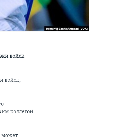
вки войск
и войск,
го
ским коллегой
я может