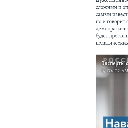
мужественное
сложный и оп
самый извест
но и говорит 
демократичес
будет просто 
политических
by
ГОЛОС А