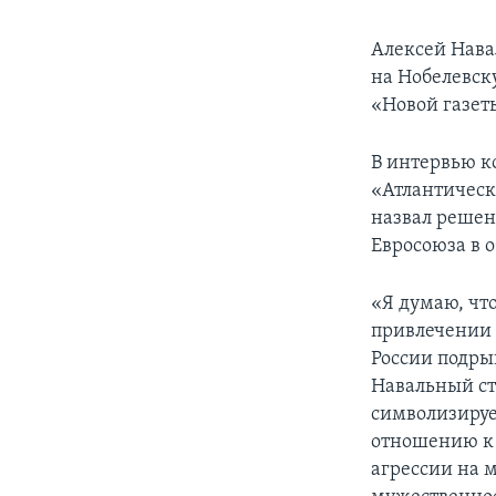
Алексей Нава
на Нобелевск
«Новой газет
В интервью к
«Атлантическо
назвал решен
Евросоюза в 
«Я думаю, чт
привлечении 
России подры
Навальный ст
символизируе
отношению к 
агрессии на 