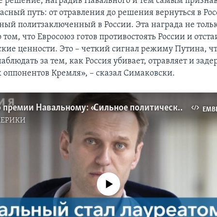
 решение, наградив Навального и тем самым признав
асный путь: от отравления до решения вернуться в Рос
ный политзаключенный в России. Эта награда не толь
о том, что Евросоюз готов противостоять России и отста
кие ценности. Это – четкий сигнал режиму Путина, чт
наблюдать за тем, как Россия убивает, отравляет и зад
 оппонентов Кремля», – сказал Симаковски.
Эксперты о премии Навальному: «Сильное политическое заявление»
EMB
МЕРИКИ
No media source currently available