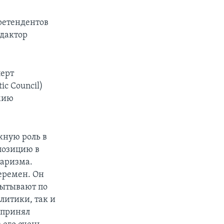
ретендентов
едактор
перт
c Council)
мию
жную роль в
позицию в
таризма.
еремен. Он
пытывают по
литики, так и
 принял