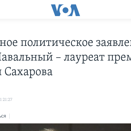
ное политическое заявл
Навальный – лауреат пре
 Сахарова
 21:27
ься