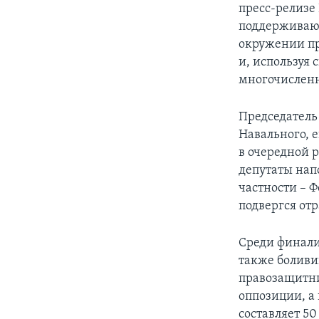
пресс-релизе
поддерживают
окружении пр
и, используя 
многочисленн
Председатель
Навального, е
в очередной 
депутаты нап
частности – Ф
подвергся от
Среди финали
также боливи
правозащитни
оппозиции, а
составляет 50