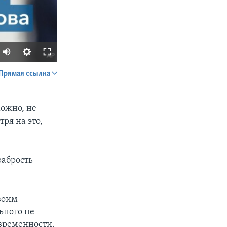
Прямая ссылка
SHARE
можно, не
тря на это,
рабрость
px
width
своим
ьного не
временности.