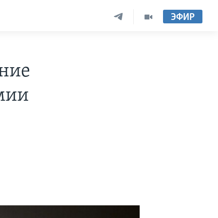
ЭФИР
ение
мии