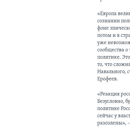
«Европа вели
сознании пол
фоне эпическ
потом и в ст
уже невозмож
сообщества о 
политике. Это
то, что сложн
Навального, 
Ерофеев.
«Реакция росс
Безусловно, 
политике Росс
сейчас у влас
разозлены», –