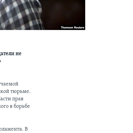
датели не
о
учаемой
ской тюрьме.
асти прав
ого в борьбе
ламента. В