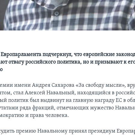
 Европарламента подчеркнул, что европейские законо
ют отвагу российского политика, но и призывают к ег
ю
емии имени Андрея Сахарова «За свободу мысли», вр
том, стал Алексей Навальный, находящийся в россий
й политик был выдвинут на главную награду ЕС в обл
утатами ряда фракций, отмечающих мужество Навальн
емократию и права человека.
удить премию Навальному принял президиум Европар