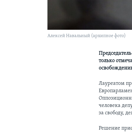
Алексей Навальный (архипное фото)
Председатель
только отмеча
освобождени
Лауреатом пр
Европарламен
Оппозиционны
человека деп
за свободу, д
Решение прис