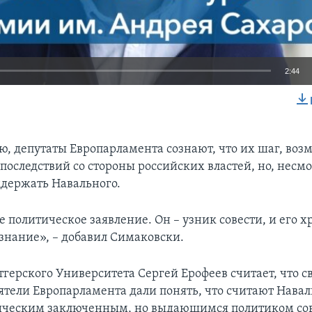
2:44
EMBED
ю, депутаты Европарламента сознают, что их шаг, воз
 последствий со стороны российских властей, но, несмо
держать Навального.
е политическое заявление. Он – узник совести, и его х
знание», – добавил Симаковски.
тгерского Университета Сергей Ерофеев считает, что 
тели Европарламента дали понять, что считают Навал
тическим заключенным, но выдающимся политиком со