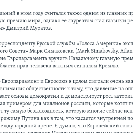
льный в этом году считался также одним из главных п
ую премию мира, однако ее лауреатом стал главный р
ы» Дмитрий Муратов.
орреспонденту Русской службы «Голоса Америки» экс
го Совета» Марк Симаковски (Mark Simakovsky, Atlanti
ие Европарламента вручить Навальному главную пре
области прав человека важным сигналом Кремлю.
о Европарламент и Евросоюз в целом сыграли очень ва
внимания общественности к тому, что давление на оп
вает основы демократии и демонстрирует рост автори
ал примером для миллионов россиян, которые хотят п
т ту самую безысходность, которую многие сейчас ис
режиму Путина как в том, что касается внутренней по
международной арене. Я думаю, что Европейский союз