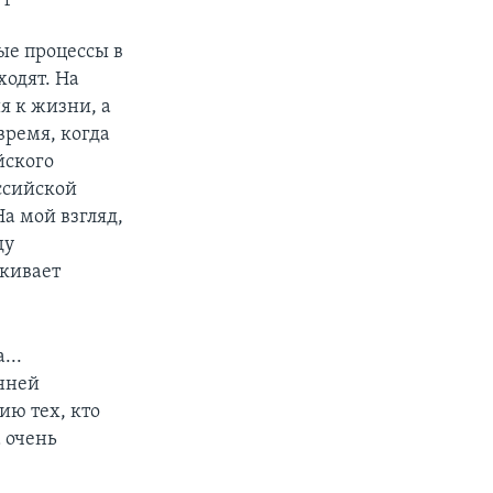
ые процессы в
ходят. На
я к жизни, а
время, когда
йского
оссийской
а мой взгляд,
ду
ркивает
...
енней
ию тех, кто
а очень