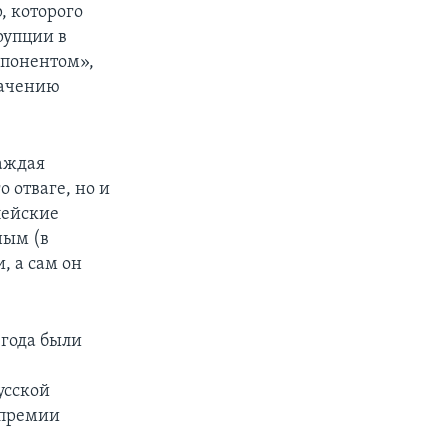
, которого
рупции в
ппонентом»,
лачению
раждая
 отваге, но и
пейские
ным (в
, а сам он
 года были
усской
 премии