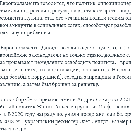
 Европарламента говорится, что политик-оппозиционер
 миллионы россиян, регулярно выступает против кор
езидента Путина, став его «главным политическим о
свои аккаунты в социальных сетях, способствует разоб
ых злоупотреблений.
 Европарламента Давид Сассоли подчеркнул, что, наг
вропейские законодатели не только отдают должное его
раз призывают немедленно освободить политика. Евро
омнили и о том, что организации, основанные Наваль
онд борьбы с коррупцией), сегодня запрещены в России
равлению, а затем был брошен за решетку.
стов в борьбе за премию имени Андрея Сахарова 2021
йский политик Жанин Аньес и группа из 11 афганских
ц. В 2020 году награду получили представители белор
 в 2018-м – украинский режиссер Олег Сенцов. Размер
 тысяч евро.