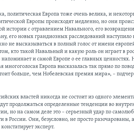
ка, политическая Европа тоже очень велика, и некотор
итической Европы происходят медленно, но они проис
ой истории с отравлением Навального, его возвращени
рану, его новых грандиозных расследований наступило 
но не высказываться в полный голос от имени европе
том, кто такой Навальный и какую роль он играет в р
 напоминает и самой Европе о ее главных ценностях. Н
ая многоголосая Европа высказалась так прямо по пово
стоит больше, чем Нобелевская премия мира», – подче
ийских властей никогда не состоит из одного элемента
будут продолжаться определенные тенденции во внутр
ии, но на самом деле это – серьезный удар по самолюб
ти в России. Они, безусловно, не просто разочарованы, 
 констатирует эксперт.