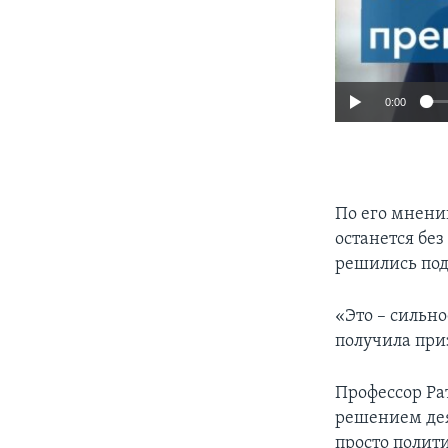
0:00
По его мнени
останется без
решились под
«Это – сильно
получила при
Профессор Ра
решением дея
просто поли