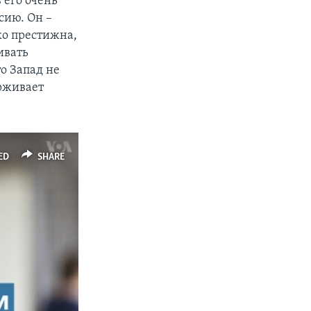
 его очень
сию. Он –
ко престижна,
ивать
о Запад не
ерживает
ED
SHARE